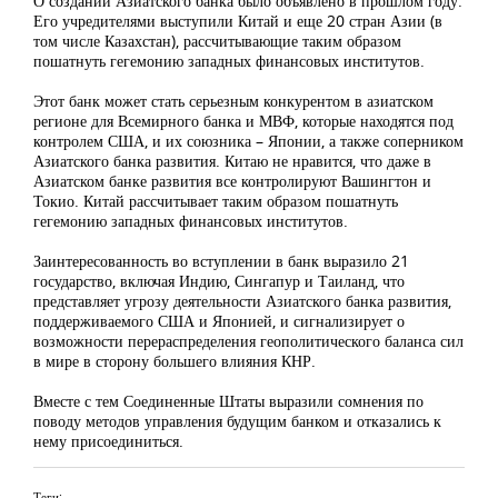
О создании Азиатского банка было объявлено в прошлом году.
Его учредителями выступили Китай и еще 20 стран Азии (в
том числе Казахстан), рассчитывающие таким образом
пошатнуть гегемонию западных финансовых институтов.
Этот банк может стать серьезным конкурентом в азиатском
регионе для Всемирного банка и МВФ, которые находятся под
контролем США, и их союзника – Японии, а также соперником
Азиатского банка развития. Китаю не нравится, что даже в
Азиатском банке развития все контролируют Вашингтон и
Токио. Китай рассчитывает таким образом пошатнуть
гегемонию западных финансовых институтов.
Заинтересованность во вступлении в банк выразило 21
государство, включая Индию, Сингапур и Таиланд, что
представляет угрозу деятельности Азиатского банка развития,
поддерживаемого США и Японией, и сигнализирует о
возможности перераспределения геополитического баланса сил
в мире в сторону большего влияния КНР.
Вместе с тем Соединенные Штаты выразили сомнения по
поводу методов управления будущим банком и отказались к
нему присоединиться.
Теги: