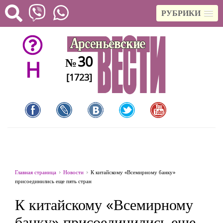
РУБРИКИ
30
№
H
[1723]
Главная страница
Новости
К китайскому «Всемирному банку»
присоединились еще пять стран
К китайскому «Всемирному
банку» присоединились еще