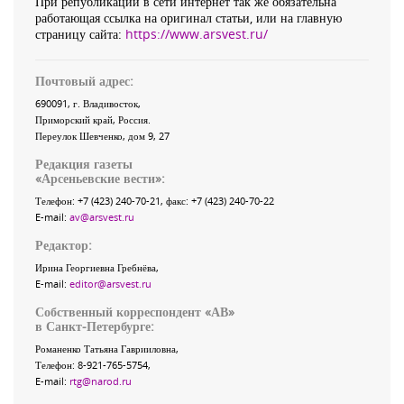
При републикации в сети интернет так же обязательна
работающая ссылка на оригинал статьи, или на главную
страницу сайта:
https://www.arsvest.ru/
Почтовый адрес:
690091
, г.
Владивосток
,
Приморский край
,
Россия
.
Переулок Шевченко
, дом 9, 27
Редакция газеты
«
Арсеньевские вести
»:
Телефон:
+7 (423) 240-70-21
, факс:
+7 (423) 240-70-22
E-mail:
av@arsvest.ru
Редактор:
Ирина Георгиевна Гребнёва,
E-mail:
editor@arsvest.ru
Собственный корреспондент «АВ»
в Санкт-Петербурге:
Романенко Татьяна Гаврииловна,
Телефон: 8-921-765-5754,
E-mail:
rtg@narod.ru