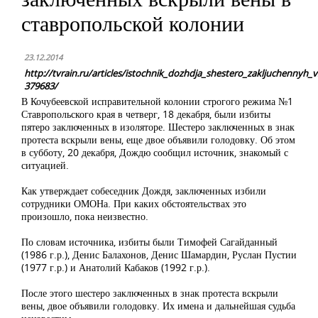
ставропольской колонии
23.12.2014
http://tvrain.ru/articles/istochnik_dozhdja_shestero_zakljuchennyh_v
379683/
В Кочубеевской исправительной колонии строгого режима №1
Ставропольского края в четверг, 18 декабря, были избиты
пятеро заключенных в изоляторе. Шестеро заключенных в знак
протеста вскрыли вены, еще двое объявили голодовку. Об этом
в субботу, 20 декабря, Дождю сообщил источник, знакомый с
ситуацией.
Как утверждает собеседник Дождя, заключенных избили
сотрудники ОМОНа. При каких обстоятельствах это
произошло, пока неизвестно.
По словам источника, избиты были Тимофей Сагайданный
(1986 г.р.), Денис Балахонов, Денис Шамардин, Руслан Пустии
(1977 г.р.) и Анатолий Кабаков (1992 г.р.).
После этого шестеро заключенных в знак протеста вскрыли
вены, двое объявили голодовку. Их имена и дальнейшая судьба