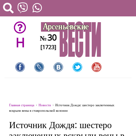
30
№
H
[1723]
Главная страница
Новости
Источник Дождя: шестеро заключенных
вскрыли вены в ставропольской колонии
Источник Дождя: шестеро
заключенных вскрыли вены в