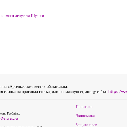
висимого депутата Шульги
 на «Арсеньевские вести» обязательна.
я ссылка на оригинал статьи, или на главную страницу сайта:
https://w
Политика
евна Гребнёва,
Экономика
r@arsvest.ru
Защита прав