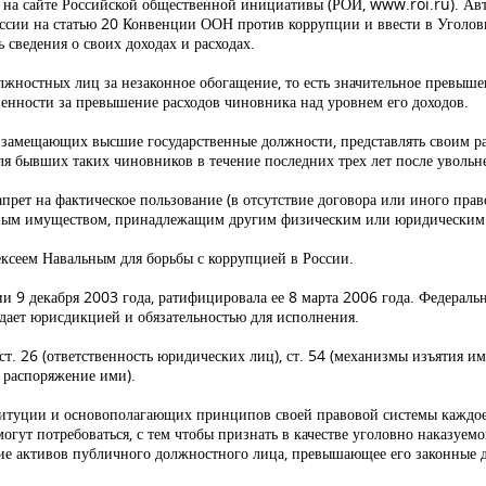
а на сайте Российской общественной инициативы (РОИ, www.roi.ru). А
ссии на статью 20 Конвенции ООН против коррупции и ввести в Уголов
сведения о своих доходах и расходах.
олжностных лиц за незаконное обогащение, то есть значительное превыш
венности за превышение расходов чиновника над уровнем его доходов.
 замещающих высшие государственные должности, представлять своим раб
ля бывших таких чиновников в течение последних трех лет после увольн
рет на фактическое пользование (в отсутствие договора или иного прав
иным имуществом, принадлежащим другим физическим или юридическим
ксеем Навальным для борьбы с коррупцией в России.
 9 декабря 2003 года, ратифицировала ее 8 марта 2006 года. Федераль
адает юрисдикцией и обязательностью для исполнения.
 ст. 26 (ответственность юридических лиц), ст. 54 (механизмы изъятия
и распоряжение ими).
титуции и основополагающих принципов своей правовой системы каждое 
гут потребоваться, с тем чтобы признать в качестве уголовно наказуемо
ние активов публичного должностного лица, превышающее его законные 