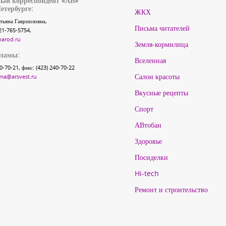
ый корреспондент «АВ»
етербурге:
ЖКХ
тьяна Гаврииловна,
Письма читателей
21-765-5754,
narod.ru
Земля-кормилица
кламы:
Вселенная
40-70-21, факс: (423) 240-70-22
Салон красоты
ma@arsvest.ru
Вкусные рецепты
Спорт
АВтобан
Здоровье
Посиделки
Hi-tech
Ремонт и строительство