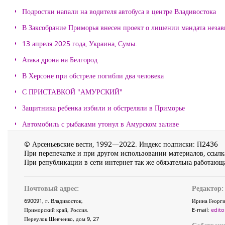
Подростки напали на водителя автобуса в центре Владивостока
В Заксобрание Приморья внесен проект о лишении мандата неза
13 апреля 2025 года, Украина, Сумы.
Атака дрона на Белгород
В Херсоне при обстреле погибли два человека
С ПРИСТАВКОЙ "АМУРСКИЙ"
Защитника ребенка избили и обстреляли в Приморье
Автомобиль с рыбаками утонул в Амурском заливе
© Арсеньевские вести, 1992—2022. Индекс подписки: П2436
При перепечатке и при другом использовании материалов, ссылка
При републикации в сети интернет так же обязательна работающа
Почтовый адрес:
Редактор:
690091
, г.
Владивосток
,
Ирина Георги
Приморский край
,
Россия
.
E-mail:
edito
Переулок Шевченко
, дом 9, 27