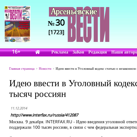
30
№
[1723]
16+
Реклама
ЗаКон
Редакция
Наши автор
Главная страница
Новости
Идею ввести в Уголовный кодекс статью о незаконно
Идею ввести в Уголовный кодек
тысяч россиян
11.12.2014
http://www.interfax.ru/russia/412087
Москва. 9 декабря. INTERFAX.RU - Идею введения уголовной ответс
поддержали 100 тысяч россиян, в связи с чем федеральная экспертн