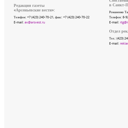
Собственн
в Санкт-П
Редакция газеты
«
Арсеньевские вести
»:
Романенко Та
Телефон:
+7 (423) 240-70-21
, факс:
+7 (423) 240-70-22
Телефон: 8-9
E-mail:
av@arsvest.ru
E-mail:
rtg@
Отдел ре
Тел.: (423) 2
E-mail:
rekla