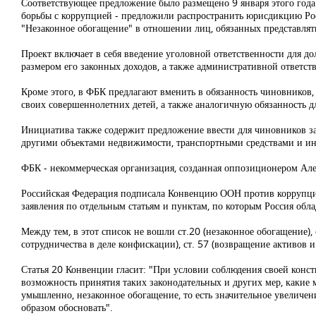
Соответствующее предложение было размещено 9 января этого год
борьбы с коррупцией - предложили распространить юрисдикцию Ро
"Незаконное обогащение" в отношении лиц, обязанных представлять 
Проект включает в себя введение уголовной ответственности для д
размером его законных доходов, а также административной ответст
Кроме этого, в ФБК предлагают вменить в обязанность чиновников,
своих совершеннолетних детей, а также аналогичную обязанность д
Инициатива также содержит предложение ввести для чиновников зап
другими объектами недвижимости, транспортными средствами и 
ФБК - некоммерческая организация, созданная оппозиционером Але
Российская Федерация подписала Конвенцию ООН против коррупции
заявления по отдельным статьям и пунктам, по которым Россия обл
Между тем, в этот список не вошли ст.20 (незаконное обогащение),
сотрудничества в деле конфискации), ст. 57 (возвращение активов 
Статья 20 Конвенции гласит: "При условии соблюдения своей конс
возможность принятия таких законодательных и других мер, какие мо
умышленно, незаконное обогащение, то есть значительное увеличе
образом обосновать".