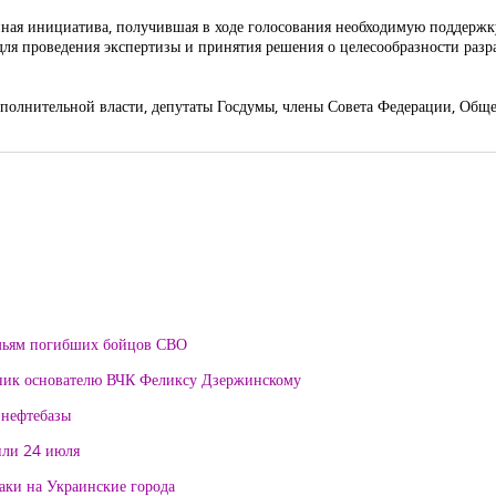
нная инициатива, получившая в ходе голосования необходимую поддержк
 для проведения экспертизы и принятия решения о целесообразности раз
полнительной власти, депутаты Госдумы, члены Совета Федерации, Обще
мьям погибших бойцов СВО
тник основателю ВЧК Феликсу Дзержинскому
 нефтебазы
или 24 июля
таки на Украинские города