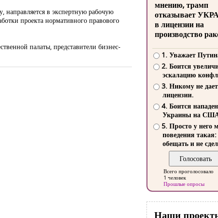
мнению, трамп
у, направляется в экспертную рабочую
отказывает УКР
работки проекта нормативного правового
в лицензии на
производство рак
ственной палаты, представители бизнес-
1. Уважает Путин
2. Боится увелич
эскалацию конфл
3. Никому не дает
лицензии.
4. Боится нападе
Украины на СШ
5. Просто у него 
поведения такая:
обещать и не сдел
Всего проголосовало
1 человек
Прошлые опросы
Наши проект