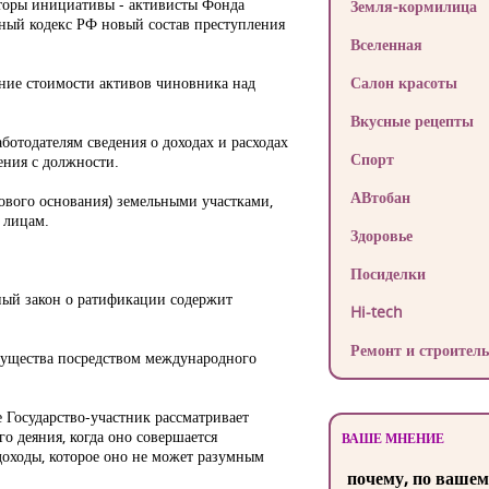
вторы инициативы - активисты Фонда
Земля-кормилица
ный кодекс РФ новый состав преступления
Вселенная
ение стоимости активов чиновника над
Салон красоты
Вкусные рецепты
отодателям сведения о доходах и расходах
Спорт
ения с должности.
АВтобан
ового основания) земельными участками,
 лицам.
Здоровье
Посиделки
ный закон о ратификации содержит
Hi-tech
Ремонт и строитель
 имущества посредством международного
Государство-участник рассматривает
го деяния, когда оно совершается
ВАШЕ МНЕНИЕ
доходы, которое оно не может разумным
почему, по вашем