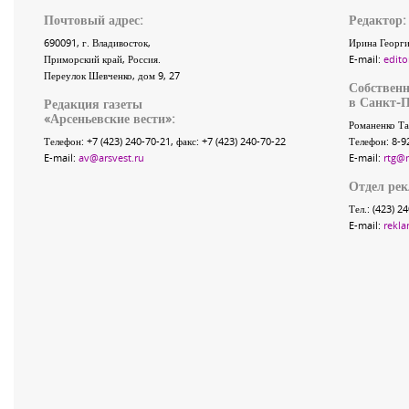
Почтовый адрес:
Редактор:
690091
, г.
Владивосток
,
Ирина Георги
Приморский край
,
Россия
.
E-mail:
edito
Переулок Шевченко
, дом 9, 27
Собственн
в Санкт-П
Редакция газеты
«
Арсеньевские вести
»:
Романенко Та
Телефон:
+7 (423) 240-70-21
, факс:
+7 (423) 240-70-22
Телефон: 8-9
E-mail:
av@arsvest.ru
E-mail:
rtg@
Отдел ре
Тел.: (423) 2
E-mail:
rekla