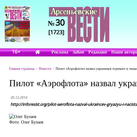
30
№
[1723]
16+
Реклама
ЗаКон
Редакция
Наши автор
Главная страница
Новости
Пилот «Аэрофлота» назвал украинцев «грязью» и «нац
Пилот «Аэрофлота» назвал укра
05.12.2014
http://inforesist.org/pilot-aeroflota-nazval-ukraincev-gryazyu-i-nacist
Фото: Олег Булаев