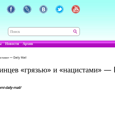
ы
Новости
Архив
истами» — Daily Mail
инцев «грязью» и «нацистами» — 
ami-daily-mail/