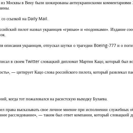
 из Москвы в Вену были шокированы антиукраинскими комментариями 30
раины.
» со ссылкой на Daily Mail.
ссийский пилот назвал украинцев «грязью» и «подонками». Издание сооб
ок.
ля описания украинцев, отпускал шутки о трагедии Boeing-777 и о пог
писал в своем Twitter словацкий дипломат Мартин Кацо, который был в
ость», — цитирует Кацо слова российского пилота, который развлекал п
ий, когда тот пожаловался на расистскую выходку Булаева.
ел права высказывать свое личное мнение при исполнении служебных об
нее расследование», — таким был ответ компании, который словацкий д