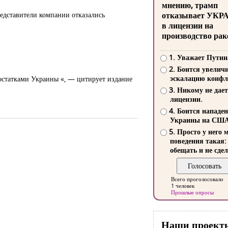
мнению, трамп
редставители компании отказались
отказывает УКР
в лицензии на
производство рак
1. Уважает Путин
2. Боится увелич
эскалацию конфл
 остатками Украины «, — цитирует издание
3. Никому не дает
лицензии.
4. Боится нападе
Украины на СШ
5. Просто у него 
поведения такая:
обещать и не сдел
Всего проголосовало
1 человек
Прошлые опросы
Наши проект