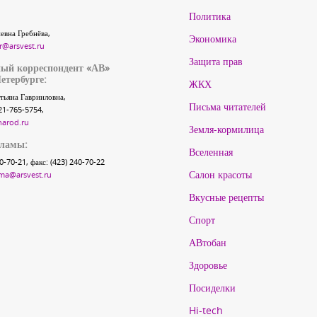
Политика
евна Гребнёва,
Экономика
r@arsvest.ru
Защита прав
ый корреспондент «АВ»
етербурге:
ЖКХ
тьяна Гаврииловна,
Письма читателей
21-765-5754,
narod.ru
Земля-кормилица
кламы:
Вселенная
40-70-21, факс: (423) 240-70-22
Салон красоты
ma@arsvest.ru
Вкусные рецепты
Спорт
АВтобан
Здоровье
Посиделки
Hi-tech