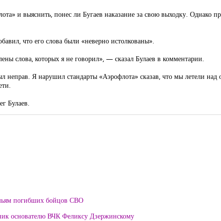
флота» и выяснить, понес ли Бугаев наказание за свою выходку. Однако п
бавил, что его слова были «неверно истолкованы».
ены слова, которых я не говорил», — сказал Булаев в комментарии.
был неправ. Я нарушил стандарты «Аэрофлота» сказав, что мы летели над
ети.
ег Булаев.
мьям погибших бойцов СВО
тник основателю ВЧК Феликсу Дзержинскому