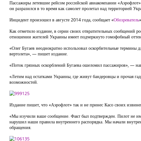
Пассажиры летевшие рейсом российской авиакомпании «Аэрофлот»
он разразился в то время как самолет пролетал над территорией Ук
Инцидент произошел в августе 2014 года, сообщает «
Обозреватель
Как отметило издание, в серии своих отвратительных сообщений ро
отношении жителей Украины имеет подчеркнуто гомофобный оттен
«Олег Бугаев неоднократно использовал оскорбительные термины д
вертолета», — пишет издание.
«Поток грязных оскорблений Бугаева ошеломил пассажиров», — на
«Летим над остатками Украины, где живут бандеровцы и прочая гад
возможностей.
Издание пишет, что «Аэрофлот» так и не принес Касо своих извинен
«Мы изучили ваше сообщение. Факт был подтвержден. Пилот не им
нарушил наши правила внутреннего распорядка. Мы начали внутрен
обращения.