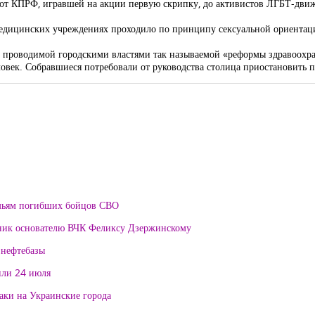
 от КПРФ, игравшей на акции первую скрипку, до активистов ЛГБТ-дви
медицинских учреждениях проходило по принципу сексуальной ориентац
х проводимой городскими властями так называемой «реформы здравоохра
еловек. Собравшиеся потребовали от руководства столица приостановить 
мьям погибших бойцов СВО
тник основателю ВЧК Феликсу Дзержинскому
 нефтебазы
или 24 июля
таки на Украинские города