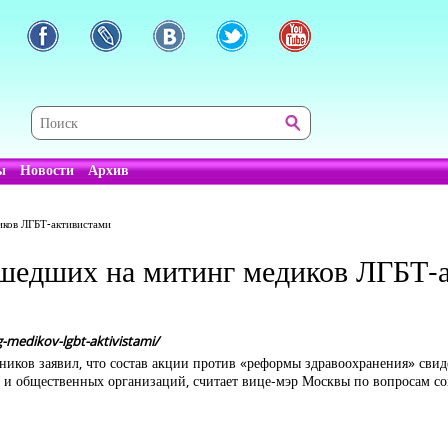
ы
Новости
Архив
иков ЛГБТ-активистами
ышедших на митинг медиков ЛГБТ-
g-medikov-lgbt-aktivistami/
ков заявил, что состав акции против «реформы здравоохранения» свиде
х и общественных организаций, считает вице-мэр Москвы по вопросам с