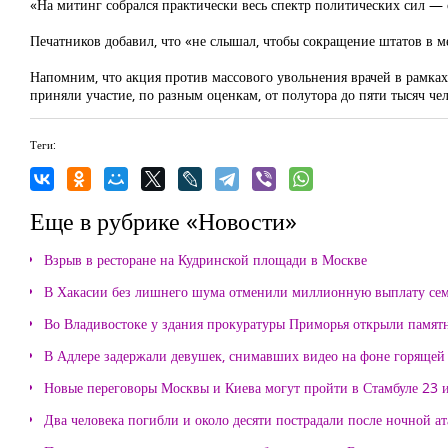
«На митинг собрался практически весь спектр политических сил —
Печатников добавил, что «не слышал, чтобы сокращение штатов в 
Напомним, что акция против массового увольнения врачей в рамка
приняли участие, по разным оценкам, от полутора до пяти тысяч ч
Теги:
Еще в рубрике «Новости»
Взрыв в ресторане на Кудринской площади в Москве
В Хакасии без лишнего шума отменили миллионную выплату се
Во Владивостоке у здания прокуратуры Приморья открыли памя
В Адлере задержали девушек, снимавших видео на фоне горящей
Новые переговоры Москвы и Киева могут пройти в Стамбуле 23 
Два человека погибли и около десяти пострадали после ночной а