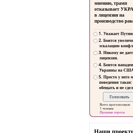
мнению, трамп
отказывает УКР
в лицензии на
производство рак
1. Уважает Путин
2. Боится увелич
эскалацию конфл
3. Никому не дает
лицензии.
4. Боится нападе
Украины на СШ
5. Просто у него 
поведения такая:
обещать и не сдел
Всего проголосовало
1 человек
Прошлые опросы
Наши проект