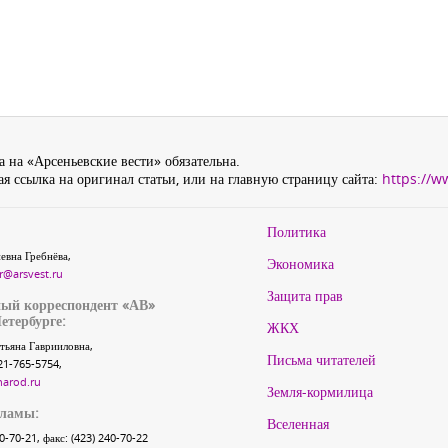
 на «Арсеньевские вести» обязательна.
я ссылка на оригинал статьи, или на главную страницу сайта:
https://w
Политика
евна Гребнёва,
Экономика
r@arsvest.ru
Защита прав
ый корреспондент «АВ»
етербурге:
ЖКХ
тьяна Гаврииловна,
Письма читателей
21-765-5754,
narod.ru
Земля-кормилица
кламы:
Вселенная
40-70-21, факс: (423) 240-70-22