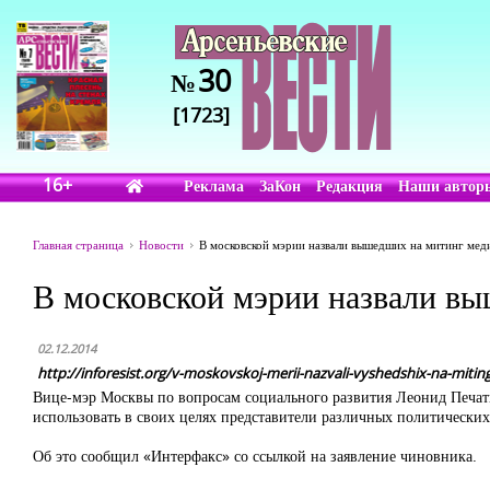
30
№
[1723]
16+
Реклама
ЗаКон
Редакция
Наши автор
Главная страница
Новости
В московской мэрии назвали вышедших на митинг мед
В московской мэрии назвали в
02.12.2014
http://inforesist.org/v-moskovskoj-merii-nazvali-vyshedshix-na-mitin
Вице-мэр Москвы по вопросам социального развития Леонид Печатни
использовать в своих целях представители различных политически
Об это сообщил «Интерфакс» со ссылкой на заявление чиновника.