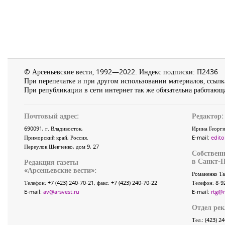
© Арсеньевские вести, 1992—2022. Индекс подписки: П2436
При перепечатке и при другом использовании материалов, ссылка
При републикации в сети интернет так же обязательна работающа
Почтовый адрес:
Редактор:
690091
, г.
Владивосток
,
Ирина Георги
Приморский край
,
Россия
.
E-mail:
edito
Переулок Шевченко
, дом 9, 27
Собственн
в Санкт-П
Редакция газеты
«
Арсеньевские вести
»:
Романенко Та
Телефон:
+7 (423) 240-70-21
, факс:
+7 (423) 240-70-22
Телефон: 8-9
E-mail:
av@arsvest.ru
E-mail:
rtg@
Отдел ре
Тел.: (423) 2