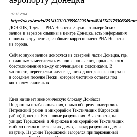
02.12.2014
http://ria.ru/world/20141201/1035902296.html#14174217930664&mes
ДОНЕЦК, 1 дек — РИА Новости. Звуки артиллерийских
залпов и взрывов слышны в центре Донецка, есть информация
о новых разрушениях, сообщает корреспондент РИА Новости
из города.
Сейчас звуки залпов доносятся из северной части Донецка, где,
по данным заместителя командира ополчения, продолжаются
боестолкновения между ополченцами и силовиками. В
частности, перестрелки идут в зданиях донецкого аэропорта и
в соседнем поселке Пески, который частично остается под
контролем силовиков.
Киев начинает экономическую блокаду Донбасса
По данным штаба ополчения, ночью обстрелу подверглись
Петровский район и микрорайон Текстильщик (Кировский
район) Донецка. Есть новые разрушения. В частности, на
улицах Терешковой и Жарикова в микрорайоне Текстильщик
выбило стекла в нескольких домах, снаряд разрушил одну из
квартир. На улице Терешковой загорелся припаркованный