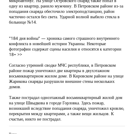
микроавтобус. На улице Островского снаряд также попал в
одну из квартир, ранило мужчину. В Петровском районе из-за
попадания снаряда обесточило электроподстанцию, район
частично остался без света. Ударной волной выбило стекла в
больнице №14.
"184 дня войны" — хроника самого страшного внутреннего
конфликта в новейшей истории Украины. Некоторые
фотографии содержат сцены насилия и относятся к категории
18+ >>
Согласно утренней сводке МЧС республики, в Петровском
районе пожар уничтожил две квартиры в двухэтажном
восьмиквартирном жилом доме. В Кировском районе на улице
Жарикова снаряды разрушили внешние стены нескольких
домов.
Также пострадал одноэтажный восьмиквартирный жилой дом
на улице Швыдкова в городе Горловка. Здесь пожар,
возникший вследствие попадания снаряда, уничтожил кровлю,
перекрытия между квартирами, а также вещи жильцов. К
счастью, никто не пострадал.
Теги: