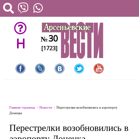
30
№
H
[1723]
Главная страница
Новости
Перестрелки возобновились в аэропорту
Донецка
Перестрелки возобновились в
аэропорту Донецка