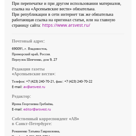
При перепечатке и при другом использовании материалов,
ссылка на «Арсеньевские вести» обязательна.
При републикации в сети интернет так же обязательна
работающая ссылка на оригинал статьи, или на главную
страницу сайта:
https://www.arsvest.ru/
Почтовый адрес:
690091
, г.
Владивосток
,
Приморский край
,
Россия
.
Переулок Шевченко
, дом 9, 27
Редакция газеты
«
Арсеньевские вести
»:
Телефон:
+7 (423) 240-70-21
, факс:
+7 (423) 240-70-22
E-mail:
av@arsvest.ru
Редактор:
Ирина Георгиевна Гребнёва,
E-mail:
editor@arsvest.ru
Собственный корреспондент «АВ»
в Санкт-Петербурге:
Романенко Татьяна Гаврииловна,