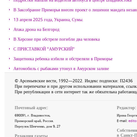
В Заксобрание Приморья внесен проект о лишении мандата неза
13 апреля 2025 года, Украина, Сумы.
Атака дрона на Белгород
В Херсоне при обстреле погибли два человека
С ПРИСТАВКОЙ "АМУРСКИЙ"
Защитника ребенка избили и обстреляли в Приморье
Автомобиль с рыбаками утонул в Амурском заливе
© Арсеньевские вести, 1992—2022. Индекс подписки: П2436
При перепечатке и при другом использовании материалов, ссылка
При републикации в сети интернет так же обязательна работающа
Почтовый адрес:
Редактор:
690091
, г.
Владивосток
,
Ирина Георги
Приморский край
,
Россия
.
E-mail:
edito
Переулок Шевченко
, дом 9, 27
Собственн
в Санкт-П
Редакция газеты