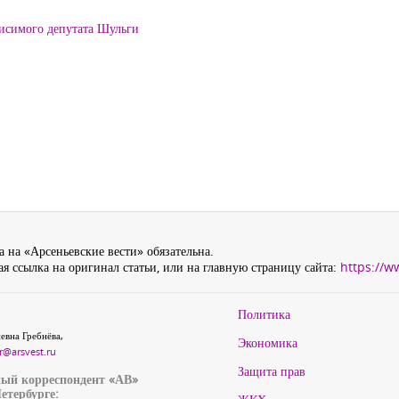
висимого депутата Шульги
 на «Арсеньевские вести» обязательна.
я ссылка на оригинал статьи, или на главную страницу сайта:
https://w
Политика
евна Гребнёва,
Экономика
r@arsvest.ru
Защита прав
ый корреспондент «АВ»
етербурге: