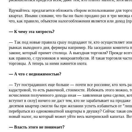
Вдумайтесь: предлагается обложить сбором использование для тор
квартал. Иными словами, что бы ни было продано раз в три месяца
что, как правило, объектом налогообложения является или доход (п
— К чему эта хитрость?
— Так под новые правила сразу подпадают те, кто осуществляет эпи
рынках выходного дня, фермеры например. На заседании комитета п
законе, который примет столица. А выездная торговля? Прежде все
как правило, с грузовиков и микроавтобусов. И такая торговля час
торговцы. А теперь за ними начнется охота.
— А что с недвижимостью?
— Тут пострадавших еще больше — почти все россияне, кто хоть раз
кадастровой, то есть рыночной, стоимости. Избежать этого можно, 
исчисления полученного дохода иная — заявленная цена сделки, ко
вступит в силу) ничего не даст тем, кто не зарабатывает на прода
десятков квартир смогли бы при желании успеть избавиться от "лишн
перебраться из однокомнатной квартиры в двушку? Сейчас такая сем
новый налог, на который может уйти весь материнский капитал. В
— Власть этого не понимает?