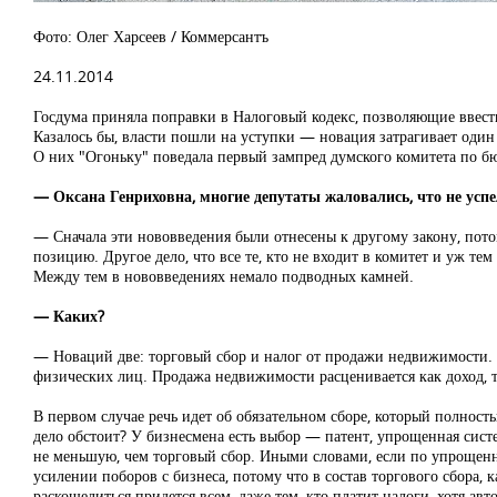
Фото: Олег Харсеев / Коммерсантъ
24.11.2014
Госдума приняла поправки в Налоговый кодекс, позволяющие ввест
Казалось бы, власти пошли на уступки — новация затрагивает один
О них "Огоньку" поведала первый зампред думского комитета по б
— Оксана Генриховна, многие депутаты жаловались, что не успе
— Сначала эти нововведения были отнесены к другому закону, пото
позицию. Другое дело, что все те, кто не входит в комитет и уж те
Между тем в нововведениях немало подводных камней.
— Каких?
— Новаций две: торговый сбор и налог от продажи недвижимости. 
физических лиц. Продажа недвижимости расценивается как доход, та
В первом случае речь идет об обязательном сборе, который полност
дело обстоит? У бизнесмена есть выбор — патент, упрощенная сист
не меньшую, чем торговый сбор. Иными словами, если по упрощенной
усилении поборов с бизнеса, потому что в состав торгового сбора, 
раскошелиться придется всем, даже тем, кто платит налоги, хотя ав