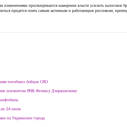
 изменениями просматривается намерение власти усилить налоговое бр
елиться придется опять самым активным и работающим россиянам, преим
мьям погибших бойцов СВО
тник основателю ВЧК Феликсу Дзержинскому
 нефтебазы
или 24 июля
таки на Украинские города