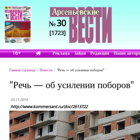
30
№
[1723]
16+
Реклама
ЗаКон
Редакция
Наши автор
Главная страница
Новости
"Речь — об усилении поборов"
"Речь — об усилении поборов"
25.11.2014
http://www.kommersant.ru/doc/2613722