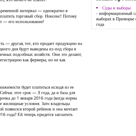
Суды и выборы
 временной интервал — однократно в
- информационный с
аплатить торговый сбор. Нонсенс! Потому
выборах в Приморье 
ут — его использование!
года
ть — другая, тот, кто продает продукцию на
ного дня будут выведены из-под сбора в
личных подсобных хозяйств. Они это делают,
регистрацию как фермеры, но не как
вижимости будет платиться исходя из ее
ейчас этот срок — 3 года, да и база для
очка до 1 января 2016 года (когда норма
ные жилищные условия. Зато владельцы
рой появился второй ребенок и она мечтает
16 года? Ей теперь придется заплатить