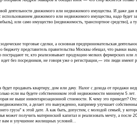
говой деятельности движимого или недвижимого имущества. И даже дан
 с использованием движимого или недвижимого имущества, надо будет з
рибыль), или само имущество (недвижимость, транспортное средство), а т
зодические торговые сделки, а основная предпринимательская деятельнос
о бюджету представитель правительства Москвы обещал, что рынки выход
го пострадают те, кто реализовывает продукцию мелких фермерских или 
то идет без посредников, не говоря уже о регистрации,— эти люди имеют 
 будет продавать квартиру, дом или дачу. Налог с дохода от продажи нед
только если вы будете собственником этой недвижимости минимум 5 лет. С
торая не выше инвентаризационной стоимости. К чему это приведет? Отср
же недвижимости, а делает это вынужденно, например улучшает собствен
его груза" к этой дате. А как быть, допустим, с молодой семьей, у кото
ья может получить материнский капитал и реализовать мечту, а после 20
от вам и улучшение жилищных условий...