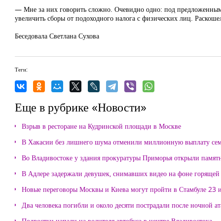
— Мне за них говорить сложно. Очевидно одно: под предложенными
увеличить сборы от подоходного налога с физических лиц. Раскош
Беседовала Светлана Сухова
Теги:
Еще в рубрике «Новости»
Взрыв в ресторане на Кудринской площади в Москве
В Хакасии без лишнего шума отменили миллионную выплату се
Во Владивостоке у здания прокуратуры Приморья открыли памя
В Адлере задержали девушек, снимавших видео на фоне горящей
Новые переговоры Москвы и Киева могут пройти в Стамбуле 23 
Два человека погибли и около десяти пострадали после ночной а
Подростки напали на водителя автобуса в центре Владивостока