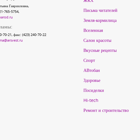
ЖКХ
тьяна Гаврииловна,
Письма читателей
21-765-5754,
narod.ru
Земля-кормилица
кламы:
Вселенная
40-70-21, факс: (423) 240-70-22
Салон красоты
ma@arsvest.ru
Вкусные рецепты
Спорт
АВтобан
Здоровье
Посиделки
Hi-tech
Ремонт и строительство