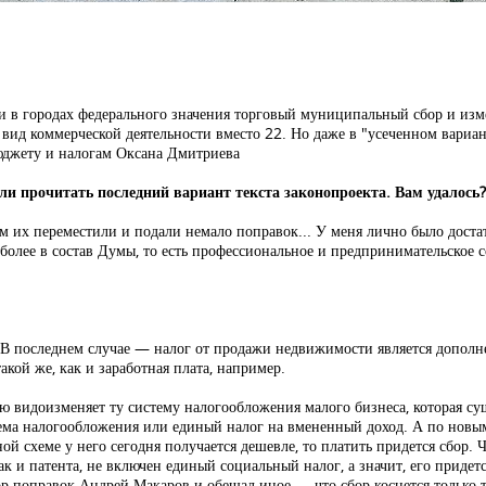
и в городах федерального значения торговый муниципальный сбор и из
 вид коммерческой деятельности вместо 22. Но даже в "усеченном вариан
юджету и налогам Оксана Дмитриева
ли прочитать последний вариант текста законопроекта. Вам удалось?
м их переместили и подали немало поправок... У меня лично было дост
м более в состав Думы, то есть профессиональное и предпринимательское 
В последнем случае — налог от продажи недвижимости является дополн
кой же, как и заработная плата, например.
ью видоизменяет ту систему налогообложения малого бизнеса, которая с
ема налогообложения или единый налог на вмененный доход. А по новым
 схеме у него сегодня получается дешевле, то платить придется сбор. Ч
как и патента, не включен единый социальный налог, а значит, его придет
тор поправок Андрей Макаров и обещал иное — что сбор коснется только т