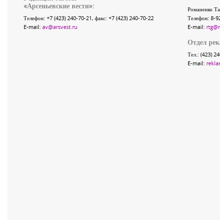
«
Арсеньевские вести
»:
Романенко Та
Телефон:
+7 (423) 240-70-21
, факс:
+7 (423) 240-70-22
Телефон: 8-9
E-mail:
av@arsvest.ru
E-mail:
rtg@
Отдел ре
Тел.: (423) 2
E-mail:
rekla