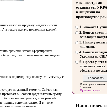
мнению, трамп
отказывает УКР
в лицензии на
производство рак
менить налог на продажу недвижимости.
1. Уважает Путин
те" в тексте немало подводных камней.
2. Боится увелич
эскалацию конфл
3. Никому не дает
лицензии.
аточно времени, чтобы сформировать
4. Боится нападе
сообщество, они толком ничего не видели.
Украины на СШ
5. Просто у него 
поведения такая:
обещать и не сдел
ением к подоходному налогу, взимаемому с
Всего проголосовало
1 человек
уществует на данный момент. Сейчас как
Прошлые опросы
 правилам он обязан будет платить сумму,
то бы там ни говорилось, идет речь об
ся платить дополнительно. И в итоге
Наши проект
ех, кто ничего не платит.