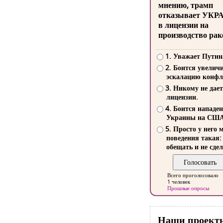
мнению, трамп
отказывает УКР
в лицензии на
производство рак
1. Уважает Путин
2. Боится увелич
эскалацию конфл
3. Никому не дает
лицензии.
4. Боится нападе
Украины на СШ
5. Просто у него 
поведения такая:
обещать и не сдел
Всего проголосовало
1 человек
Прошлые опросы
Наши проект