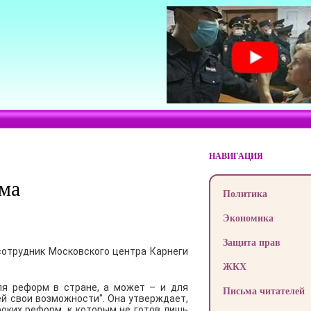
НАВИГАЦИЯ
има
Политика
Экономика
Защита прав
сотрудник Московского центра Карнеги
ЖКХ
для реформ в стране, а может – и для
Письма читателей
й свои возможности". Она утверждает,
оких реформ, к которым не готов лишь