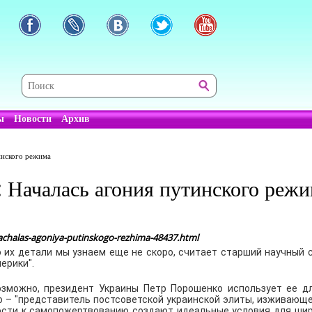
ы
Новости
Архив
инского режима
 Началась агония путинского реж
achalas-agoniya-putinskogo-rezhima-48437.html
 их детали мы узнаем еще не скоро, считает старший научный 
ерики".
возможно, президент Украины Петр Порошенко использует ее 
о – "представитель постсоветской украинской элиты, изживающе
ости к самопожертвованию создают идеальные условия для шир