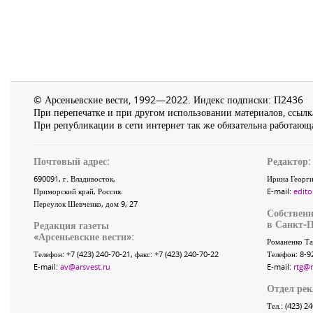
© Арсеньевские вести, 1992—2022. Индекс подписки: П2436
При перепечатке и при другом использовании материалов, ссылка
При републикации в сети интернет так же обязательна работающа
Почтовый адрес:
Редактор:
690091
, г.
Владивосток
,
Ирина Георги
Приморский край
,
Россия
.
E-mail:
edito
Переулок Шевченко
, дом 9, 27
Собственн
в Санкт-П
Редакция газеты
«
Арсеньевские вести
»:
Романенко Та
Телефон:
+7 (423) 240-70-21
, факс:
+7 (423) 240-70-22
Телефон: 8-9
E-mail:
av@arsvest.ru
E-mail:
rtg@
Отдел ре
Тел.: (423) 2