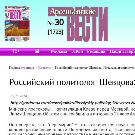
30
№
[1723]
16+
Реклама
ЗаКон
Редакция
Наши автор
Главная страница
Новости
Российский политолог Шевцова: Началась агония пут
Российский политолог Шевцова:
02.11.2014
http://gordonua.com/news/politics/Rossiyskiy-politolog-SHevcova-N
Минские протоколы – капитуляция Киева перед Москвой, но
Лилия Шевцова. Об этом она сообщила в интервью "Голосу Ам
Она уверена, что "перемирие" – это тактическая пауза, 
концентрации своей власти. По мнению эксперта, Порошенк
что сегодняшний уровень патриотизма населения и готовн