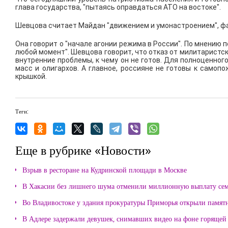
глава государства, "пытаясь оправдаться АТО на востоке".
Шевцова считает Майдан "движением и умонастроением", фак
Она говорит о "начале агонии режима в России". По мнению 
любой момент". Шевцова говорит, что отказ от милитарист
внутренние проблемы, к чему он не готов. Для полноценног
масс и олигархов. А главное, россияне не готовы к само
крышкой.
Теги:
Еще в рубрике «Новости»
Взрыв в ресторане на Кудринской площади в Москве
В Хакасии без лишнего шума отменили миллионную выплату се
Во Владивостоке у здания прокуратуры Приморья открыли памя
В Адлере задержали девушек, снимавших видео на фоне горящей