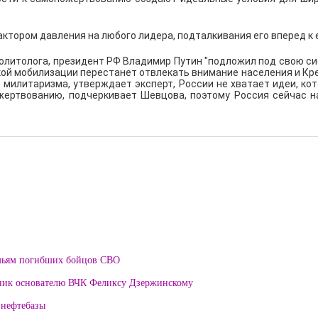
тором давления на любого лидера, подталкивания его вперед к 
политолога, президент РФ Владимир Путин "подложил под свою си
ской мобилизации перестанет отвлекать внимание населения и К
о милитаризма, утверждает эксперт, России не хватает идеи, к
пожертвованию, подчеркивает Шевцова, поэтому Россия сейчас 
мьям погибших бойцов СВО
тник основателю ВЧК Феликсу Дзержинскому
 нефтебазы