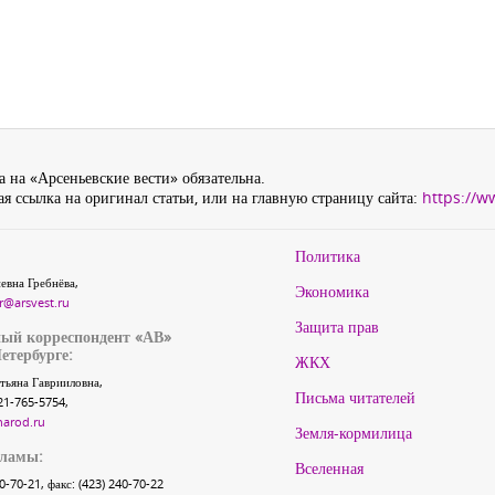
 на «Арсеньевские вести» обязательна.
я ссылка на оригинал статьи, или на главную страницу сайта:
https://w
Политика
евна Гребнёва,
Экономика
r@arsvest.ru
Защита прав
ый корреспондент «АВ»
етербурге:
ЖКХ
тьяна Гаврииловна,
Письма читателей
21-765-5754,
narod.ru
Земля-кормилица
кламы:
Вселенная
40-70-21, факс: (423) 240-70-22