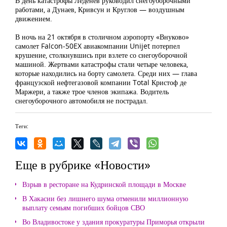
В день катастрофы Леденев руководил снегоуборочными
работами, а Дунаев, Кривсун и Круглов — воздушным
движением.
В ночь на 21 октября в столичном аэропорту «Внуково»
самолет Falcon-50EX авиакомпании Unijet потерпел
крушение, столкнувшись при взлете со снегоуборочной
машиной. Жертвами катастрофы стали четыре человека,
которые находились на борту самолета. Среди них — глава
французской нефтегазовой компании Total Кристоф де
Маржери, а также трое членов экипажа. Водитель
снегоуборочного автомобиля не пострадал.
Теги:
Еще в рубрике «Новости»
Взрыв в ресторане на Кудринской площади в Москве
В Хакасии без лишнего шума отменили миллионную
выплату семьям погибших бойцов СВО
Во Владивостоке у здания прокуратуры Приморья открыли