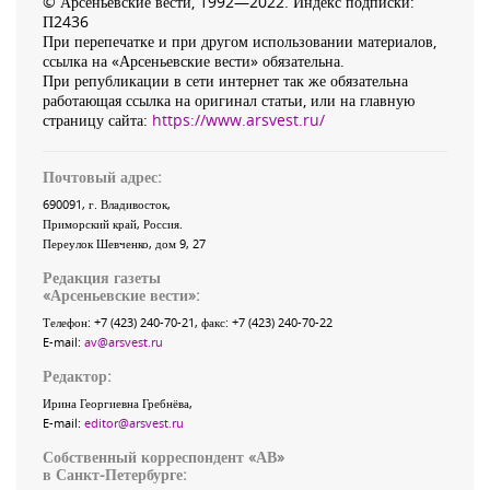
© Арсеньевские вести, 1992—2022. Индекс подписки:
П2436
При перепечатке и при другом использовании материалов,
ссылка на «Арсеньевские вести» обязательна.
При републикации в сети интернет так же обязательна
работающая ссылка на оригинал статьи, или на главную
страницу сайта:
https://www.arsvest.ru/
Почтовый адрес:
690091
, г.
Владивосток
,
Приморский край
,
Россия
.
Переулок Шевченко
, дом 9, 27
Редакция газеты
«
Арсеньевские вести
»:
Телефон:
+7 (423) 240-70-21
, факс:
+7 (423) 240-70-22
E-mail:
av@arsvest.ru
Редактор:
Ирина Георгиевна Гребнёва,
E-mail:
editor@arsvest.ru
Собственный корреспондент «АВ»
в Санкт-Петербурге: