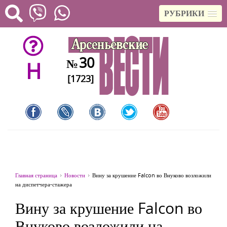
РУБРИКИ
30
№
H
[1723]
Главная страница
Новости
Вину за крушение Falcon во Внуково возложили
на диспетчера-стажера
Вину за крушение Falcon во
Внуково возложили на