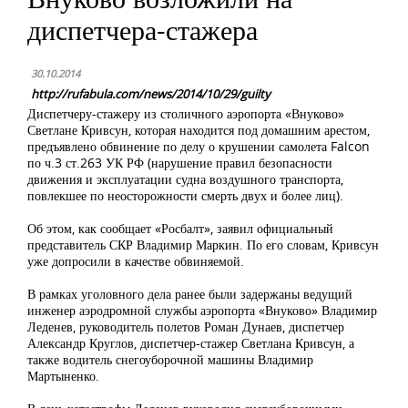
диспетчера-стажера
30.10.2014
http://rufabula.com/news/2014/10/29/guilty
Диспетчеру-стажеру из столичного аэропорта «Внуково»
Светлане Кривсун, которая находится под домашним арестом,
предъявлено обвинение по делу о крушении самолета Falcon
по ч.3 ст.263 УК РФ (нарушение правил безопасности
движения и эксплуатации судна воздушного транспорта,
повлекшее по неосторожности смерть двух и более лиц).
Об этом, как сообщает «Росбалт», заявил официальный
представитель СКР Владимир Маркин. По его словам, Кривсун
уже допросили в качестве обвиняемой.
В рамках уголовного дела ранее были задержаны ведущий
инженер аэродромной службы аэропорта «Внуково» Владимир
Леденев, руководитель полетов Роман Дунаев, диспетчер
Александр Круглов, диспетчер-стажер Светлана Кривсун, а
также водитель снегоуборочной машины Владимир
Мартыненко.