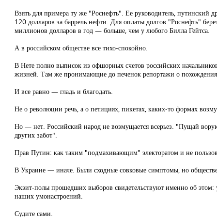
Взять для примера ту же "Роснефть". Ее руководитель, путинский д
120 долларов за баррель нефти. Для оплаты долгов "Роснефть" бере
миллионов долларов в год — больше, чем у любого Билла Гейтса.
А в российском обществе все тихо-спокойно.
В Нете полно выписок из офшорных счетов российских начальников 
жизней. Там же пронимающие до печенок репортажи о похождени
И все равно — гладь и благодать.
Не о революции речь, а о петициях, пикетах, каких-то формах возм
Но — нет. Российский народ не возмущается всерьез. "Пущай вору
других забот".
Прав Путин: как таким "подмахивающим" электоратом и не пользов
В Украине — иначе. Были сходные совковые симптомы, но обществ
Экзит-полы прошедших выборов свидетельствуют именно об этом: у
наших умонастроений.
Судите сами.