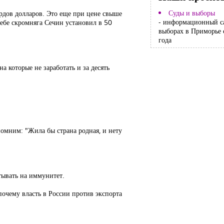
Суды и выборы
ярдов долларов. Это еще при цене свыше
- информационный с
себе скромняга Сечин установил в 50
выборах в Приморье 
года
 которые не заработать и за десять
омним: "Жила бы страна родная, и нету
тывать на иммунитет.
очему власть в России против экспорта