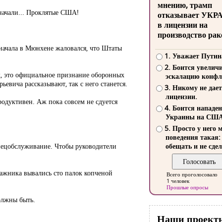
мнению, трамп
 начали... Проклятые США!
отказывает УКР
в лицензии на
производство рак
 сначала в Мюнхене жаловался, что Штаты
1. Уважает Путин
2. Боится увелич
ах, это официальное признание оборонных
эскалацию конфл
евича рассказывают, так с него станется.
3. Никому не дает
лицензии.
одуктивен. Аж пока совсем не сдуется
4. Боится нападе
Украины на СШ
5. Просто у него 
поведения такая:
спецобслуживание. Чтобы руководители
обещать и не сдел
гажника вывались сто палок копченой
Всего проголосовало
1 человек
Прошлые опросы
олжны быть.
Наши проект