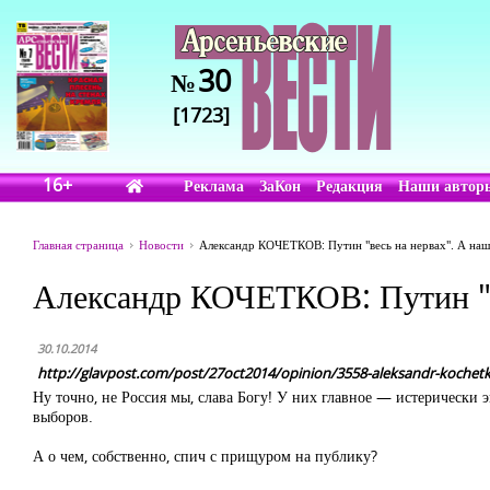
30
№
[1723]
16+
Реклама
ЗаКон
Редакция
Наши автор
Главная страница
Новости
Александр КОЧЕТКОВ: Путин "весь на нервах". А наш
Александр КОЧЕТКОВ: Путин "в
30.10.2014
http://glavpost.com/post/27oct2014/opinion/3558-aleksandr-kochet
Ну точно, не Россия мы, слава Богу! У них главное — истерически
выборов.
А о чем, собственно, спич с прищуром на публику?