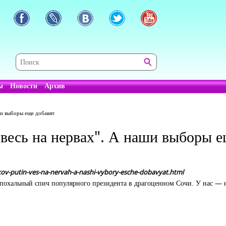
ы
Новости
Архив
и выборы еще добавят
есь на нервах". А наши выборы е
kov-putin-ves-na-nervah-a-nashi-vybory-esche-dobavyat.html
 эпохальный спич популярного президента в драгоценном Сочи. У нас —