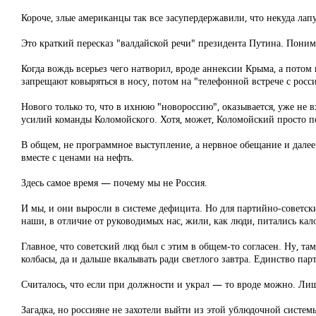
Короче, злые американцы так все засупердержавили, что некуда лапу
Это краткий пересказ "валдайской речи" президента Путина. Поним
Когда вождь всерьез чего натворил, вроде аннексии Крыма, а потом
запрещают ковыряться в носу, потом на "телефонной встрече с росс
Нового только то, что в ихнюю "новороссию", оказывается, уже не
усилий команды Коломойского. Хотя, может, Коломойский просто под
В общем, не программное выступление, а нервное обещание и дале
вместе с ценами на нефть.
Здесь самое время — почему мы не Россия.
И мы, и они выросли в системе дефицита. Но для партийно-советс
наши, в отличие от руководимых нас, жили, как люди, питались ка
Главное, что советский люд был с этим в общем-то согласен. Ну, т
колбасы, да и дальше вкалывать ради светлого завтра. Единство пар
Считалось, что если при должности и украл — то вроде можно. Лишь
Загадка, но россияне не захотели выйти из этой ублюдочной систем