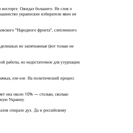
 восторге. Ожидал большего. Не слов о
льшинство украинские избиратели явно не
ковского "Народного фронта", слепленного
делишках не запятнанные (вот только не
ой работы, но недостаточное для узурпации
ачках, еле-еле. На политический процесс
яет она около 10% — столько, сколько
иную Украину.
алов спирало дух. Да и российскому