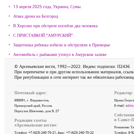
13 апреля 2025 года, Украина, Сумы.
Атака дрона на Белгород
В Херсоне при обстреле погибли два человека
С ПРИСТАВКОЙ "АМУРСКИЙ"
Защитника ребенка избили и обстреляли в Приморье
Автомобиль с рыбаками утонул в Амурском заливе
© Арсеньевские вести, 1992—2022. Индекс подписки: П2436
При перепечатке и при другом использовании материалов, ссылка
При републикации в сети интернет так же обязательна работающа
Почтовый адрес:
Редактор:
690091
, г.
Владивосток
,
Ирина Георги
Приморский край
,
Россия
.
E-mail:
edito
Переулок Шевченко
, дом 9, 27
Собственн
в Санкт-П
Редакция газеты
«
Арсеньевские вести
»:
Романенко Та
Телефон:
+7 (423) 240-70-21
, факс:
+7 (423) 240-70-22
Телефон: 8-9