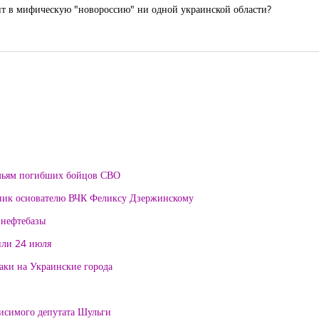
ит в мифическую "новороссию" ни одной украинской области?
мьям погибших бойцов СВО
тник основателю ВЧК Феликсу Дзержинскому
 нефтебазы
или 24 июля
таки на Украинские города
висимого депутата Шульги