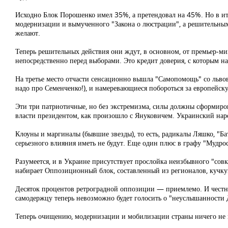
Исходно Блок Порошенко имел 35%, а претендовал на 45%. Но в ито
модернизации и вымученного "Закона о люстрации", а решительных
желают.
Теперь решительных действия они ждут, в основном, от премьер-ми
непосредственно перед выборами. Это кредит доверия, с которым 
На третье место отчасти сенсационно вышла "Самопомощь" со львов
надо про Семенченко!), и намеревающиеся побороться за европейск
Эти три патриотичные, но без экстремизма, силы должны сформиро
власти президентом, как произошло с Януковичем. Украинский нар
Клоуны и маргиналы (бывшие звезды), то есть, радикалы Ляшко, "Ба
серьезного влияния иметь не будут. Еще один плюс в графу "Мудрос
Разумеется, и в Украине присутствует прослойка неизбывного "совк
набирает Оппозиционный блок, составленный из регионалов, кучку
Десяток процентов ретроградной оппозиции — приемлемо. И честне
самодержцу теперь невозможно будет голосить о "неуслышанности 
Теперь очищению, модернизации и мобилизации страны ничего не 