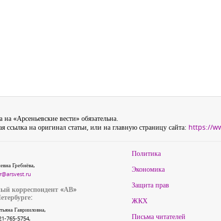
 на «Арсеньевские вести» обязательна.
я ссылка на оригинал статьи, или на главную страницу сайта:
https://w
Политика
евна Гребнёва,
Экономика
r@arsvest.ru
Защита прав
ый корреспондент «АВ»
етербурге:
ЖКХ
тьяна Гаврииловна,
Письма читателей
21-765-5754,