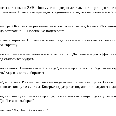
ге светит около 25%. Потому что народ от деятельности президента не в
 действий. Позволить президенту единолично создать парламентское бо
нистра. Об этом говорят внезапные, как пуля в голову, более 20% яценю
надо осторожно — Порошенко подтвердит.
скими корнями. Потому что в ней люди, в основном, свежие, в прежних 
ую Украину.
вать устойчивое парламентское большинство. Достаточное для эффективн
од становится мудрым.
тькивщина" Тимошенко и "Свобода", если и проползают в Раду, то на кар
ть" украинского избирателя.
а", который в России стал ватным подножием путинского трона. Составл
ющихся вокруг Ахметова. Которые вдруг резко поумнели и ратуют за ед
е, чем коммунистические уродцы, от вороватости которых даже у регион
Донбасса на выборах".
мешает? Да, Петр Алексеевич?