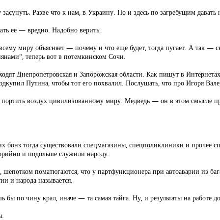
 засунуть. Разве что к нам, в Украину. Но и здесь по загребущим давать
ать ее — вредно. Надобно верить.
 всему миру объясняет — почему и что еще будет, тогда пугает. А так —
иянами", теперь вот в потемкинском Сочи.
 входят Днепропетровская и Запорожская области. Как пишут в Интернет
купил Путина, чтобы тот его похвалил. Послушать, что про Игоря Валерь
е портить воздух цивилизованному миру. Медведь — он в этом смысле пр
ких бонз тогда существовали спецмагазины, спецполиклиники и прочее 
лорийно и подольше служили народу.
ам, шепотком поматюгаются, что у партфункционера при автоаварии из ба
тии и народа называется.
 бы по чину крал, иначе — та самая тайга. Ну, и результаты на работе д
ы.