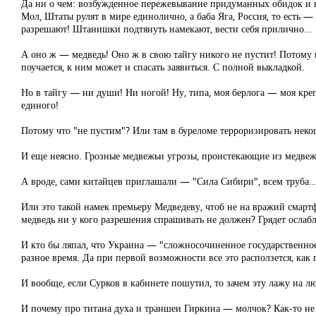
Да ни о чем: возбужденное пережевывание придуманных обидок и 
Мол, Штаты рулят в мире единолично, а баба Яга, Россия, то есть —
разрешают! Штанишки подтянуть намекают, вести себя прилично...
А оно ж — медведь! Оно ж в свою тайгу никого не пустит! Потому 
поучается, к ним может и спасать заявиться. С полной выкладкой.
Но в тайгу — ни души! Ни ногой! Ну, типа, моя берлога — моя кре
единого!
Потому что "не пустим"? Или там в буреломе терроризировать неко
И еще неясно. Грозные медвежьи угрозы, проистекающие из медвежьи
А вроде, сами китайцев приглашали — "Сила Сибири", всем труба... 
Или это такой намек премьеру Медведеву, чтоб не на вражий смартфо
медведь ни у кого разрешения спрашивать не должен? Грядет ослаб
И кто бы ляпал, что Украина — "сложносочиненное государственное
разное время. Да при первой возможности все это расползется, как 
И вообще, если Сурков в кабинете пошутил, то зачем эту лажу на л
И почему про титана духа и траншеи Гиркина — молчок? Как-то не