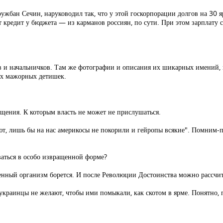
ружбан Сечин, наруководил так, что у этой госкорпорации долгов на 30 
т кредит у бюджета — из карманов россиян, по сути. При этом зарплату 
и начальничков. Там же фотографии и описания их шикарных имений, на
ях мажорных детишек.
ущения. К которым власть не может не прислушаться.
ют, лишь бы на нас америкосы не покорили и гейропы всякие". Помним-п
аться в особо извращенной форме?
енный организм борется. И после Революции Достоинства можно рассчи
краинцы не желают, чтобы ими помыкали, как скотом в ярме. Понятно, п