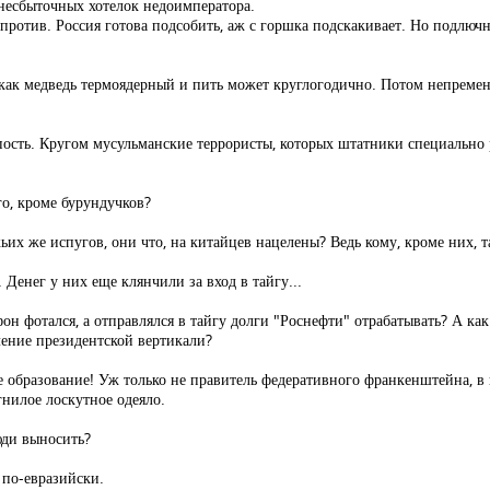
несбыточных хотелок недоимператора.
 против. Россия готова подсобить, аж с горшка подскакивает. Но подлючн
как медведь термоядерный и пить может круглогодично. Потом непремен
пость. Кругом мусульманские террористы, которых штатники специально 
го, кроме бурундучков?
х же испугов, они что, на китайцев нацелены? Ведь кому, кроме них, т
Денег у них еще клянчили за вход в тайгу...
н фотался, а отправлялся в тайгу долги "Роснефти" отрабатывать? А как
ление президентской вертикали?
 образование! Уж только не правитель федеративного франкенштейна, в 
гнилое лоскутное одеяло.
юди выносить?
 по-евразийски.