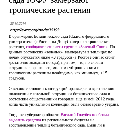
тропические растения
23.10.2014
http://ewnc.org/node/15193
В оранжереях Ботанического сада Южного федерального
университета (г.Ростов-на-Дону) замерзают тропические
растения,
сообщают активисты группы «Зеленый Союз»
. По
данным ростовских «зеленых», температура в теплицах по
ночам опускается ниже +3 градусов (в Ростове сейчас стоит
достаточно холодная погода), при том, что, по словам
сотрудников оранжереи, многим субтропическим и
тропическим растениям необходимо, как минимум, +15
градусов.
О ветхом состоянии конструкций оранжереи и критическом
положении с котельной сотрудники ботанического сада и
ростовские общественники говорили еще зимой 2012 года,
когда часть уникальной коллекции была безвозвратно утеряна.
Тогда же губернатор области
Василий Голубев пообещал
выделить средства
из регионального бюджета на
восстановление теплиц ботанического сада. Были ли в