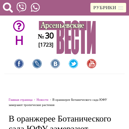
РУБРИКИ
30
№
H
[1723]
Главная страница
Новости
В оранжерее Ботанического сада ЮФУ
замерзают тропические растения
В оранжерее Ботанического
сада ЮФУ замерзают