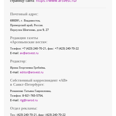
страницу сайта:
https://www.arsvest.ru/
Почтовый адрес:
690091
, г.
Владивосток
,
Приморский край
,
Россия
.
Переулок Шевченко
, дом 9, 27
Редакция газеты
«
Арсеньевские вести
»:
Телефон:
+7 (423) 240-70-21
, факс:
+7 (423) 240-70-22
E-mail:
av@arsvest.ru
Редактор:
Ирина Георгиевна Гребнёва,
E-mail:
editor@arsvest.ru
Собственный корреспондент «АВ»
в Санкт-Петербурге:
Романенко Татьяна Гаврииловна,
Телефон: 8-921-765-5754,
E-mail:
rtg@narod.ru
Отдел рекламы:
Тел.: (423) 240-70-21, факс: (423) 240-70-22