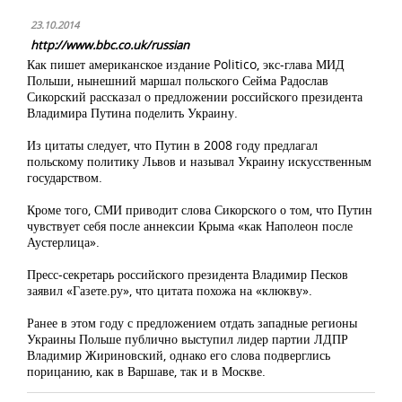
23.10.2014
http://www.bbc.co.uk/russian
Как пишет американское издание Politico, экс-глава МИД
Польши, нынешний маршал польского Сейма Радослав
Сикорский рассказал о предложении российского президента
Владимира Путина поделить Украину.
Из цитаты следует, что Путин в 2008 году предлагал
польскому политику Львов и называл Украину искусственным
государством.
Кроме того, СМИ приводит слова Сикорского о том, что Путин
чувствует себя после аннексии Крыма «как Наполеон после
Аустерлица».
Пресс-секретарь российского президента Владимир Песков
заявил «Газете.ру», что цитата похожа на «клюкву».
Ранее в этом году с предложением отдать западные регионы
Украины Польше публично выступил лидер партии ЛДПР
Владимир Жириновский, однако его слова подверглись
порицанию, как в Варшаве, так и в Москве.