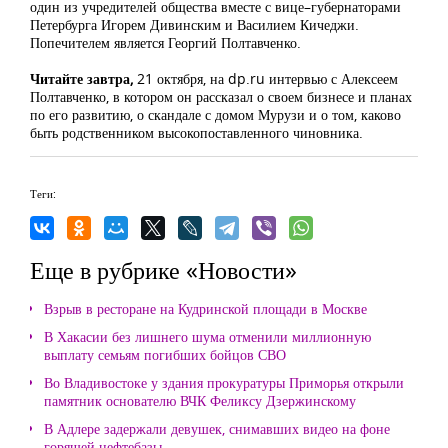
один из учредителей общества вместе с вице–губернаторами
Петербурга Игорем Дивинским и Василием Кичеджи.
Попечителем является Георгий Полтавченко.
Читайте завтра,
21 октября, на dp.ru интервью с Алексеем
Полтавченко, в котором он рассказал о своем бизнесе и планах
по его развитию, о скандале с домом Мурузи и о том, каково
быть родственником высокопоставленного чиновника.
Теги:
Еще в рубрике «Новости»
Взрыв в ресторане на Кудринской площади в Москве
В Хакасии без лишнего шума отменили миллионную
выплату семьям погибших бойцов СВО
Во Владивостоке у здания прокуратуры Приморья открыли
памятник основателю ВЧК Феликсу Дзержинскому
В Адлере задержали девушек, снимавших видео на фоне
горящей нефтебазы