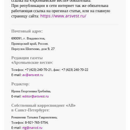
ссылка на «Арсеньевские вести» обязательна.
При републикации в сети интернет так же обязательна
работающая ссылка на оригинал статьи, или на главную
страницу сайта:
https://www.arsvest.ru/
Почтовый адрес:
690091
, г.
Владивосток
,
Приморский край
,
Россия
.
Переулок Шевченко
, дом 9, 27
Редакция газеты
«
Арсеньевские вести
»:
Телефон:
+7 (423) 240-70-21
, факс:
+7 (423) 240-70-22
E-mail:
av@arsvest.ru
Редактор:
Ирина Георгиевна Гребнёва,
E-mail:
editor@arsvest.ru
Собственный корреспондент «АВ»
в Санкт-Петербурге:
Романенко Татьяна Гаврииловна,
Телефон: 8-921-765-5754,
E-mail:
rtg@narod.ru