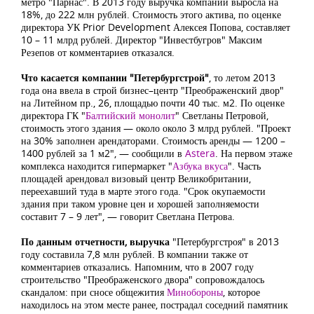
метро "Парнас". В 2013 году выручка компании выросла на
18%, до 222 млн рублей. Стоимость этого актива, по оценке
директора УК Prior Development Алексея Попова, составляет
10 – 11 млрд рублей. Директор "Инвестбугров" Максим
Резепов от комментариев отказался.
Что касается компании "Петербургстрой"
, то летом 2013
года она ввела в строй бизнес–центр "Преображенский двор"
на Литейном пр., 26, площадью почти 40 тыс. м2. По оценке
директора ГК "
Балтийский монолит
" Светланы Петровой,
стоимость этого здания — около около 3 млрд рублей. "Проект
на 30% заполнен арендаторами. Стоимость аренды — 1200 –
1400 рублей за 1 м2", — сообщили в
Astera
. На первом этаже
комплекса находится гипермаркет "
Азбука вкуса
". Часть
площадей арендовал визовый центр Великобритании,
переехавший туда в марте этого года. "Срок окупаемости
здания при таком уровне цен и хорошей заполняемости
составит 7 – 9 лет", — говорит Светлана Петрова.
По данным отчетности, выручка
"Петербургстроя" в 2013
году составила 7,8 млн рублей. В компании также от
комментариев отказались. Напомним, что в 2007 году
строительство "Преображенского двора" сопровождалось
скандалом: при сносе общежития
Минобороны
, которое
находилось на этом месте ранее, пострадал соседний памятник