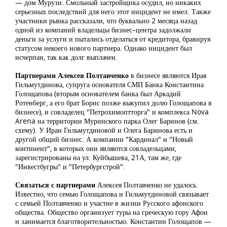
— дом Мурузи. Смольный застройщика осудил, но никаких
серьезных последствий для него этот инцидент не имел. Также
участники рынка рассказали, что буквально 2 месяца назад
одной из компаний владельцы бизнес–центра задолжали
деньги за услуги и пытались отделаться от кредитора, бравируя
статусом некоего нового партнера. Однако инцидент был
исчерпан, так как долг выплачен.
Партнерами Алексея Полтавченко
в бизнесе являются Ирая
Гильмутдинова, супруга основателя СМП Банка Константина
Голощапова (вторым основателем банка был Аркадий
Ротенберг, а его брат Борис позже выкупил долю Голощапова в
бизнесе), и совладелец "Петрохимоптторга" и комплекса Nova
Arena на территории Муринского парка Олег Баринов (см.
схему). У Ираи Гильмутдиновой и Олега Баринова есть и
другой общий бизнес. А компании "Кардинал" и "Новый
континент", в которых они являются совладельцами,
зарегистрированы на ул. Куйбышева, 21А, там же, где
"Инвестбугры" и "Петербургстрой".
Связаться с партнерами
Алексея Полтавченко не удалось.
Известно, что семью Голощапова и Гильмутдиновой связывает
с семьей Полтавченко и участие в жизни Русского афонского
общества. Общество организует туры на греческую гору Афон
и занимается благотворительностью. Константин Голощапов —