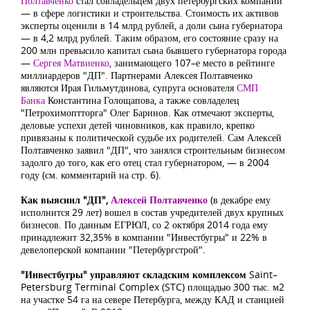
Полтавченко
стал совладельцем двух петербургских компаний
— в сфере логистики и строительства. Стоимость их активов
эксперты оценили в 14 млрд рублей, а доли сына губернатора
— в 4,2 млрд рублей. Таким образом, его состояние сразу на
200 млн превысило капитал сына бывшего губернатора города
—
Сергея Матвиенко
, занимающего 107–е место в рейтинге
миллиардеров "ДП". Партнерами Алексея Полтавченко
являются Ирая Гильмутдинова, супруга основателя
СМП
Банка
Константина Голощапова, а также совладелец
"Петрохимоптторга" Олег Баринов. Как отмечают эксперты,
деловые успехи детей чиновников, как правило, крепко
привязаны к политической судьбе их родителей. Сам Алексей
Полтавченко заявил "ДП", что занялся строительным бизнесом
задолго до того, как его отец стал губернатором, — в 2004
году (см. комментарий на стр. 6).
Как выяснил "ДП",
Алексей Полтавченко
(в декабре ему
исполнится 29 лет) вошел в состав учредителей двух крупных
бизнесов. По данным ЕГРЮЛ, со 2 октября 2014 года ему
принадлежит 32,35% в компании "Инвестбугры" и 22% в
девелоперской компании "Петербургстрой".
"Инвестбугры" управляют складским комплексом
Saint–
Petersburg Terminal Complex (STC) площадью 300 тыс. м2
на участке 54 га на севере Петербурга, между КАД и станцией