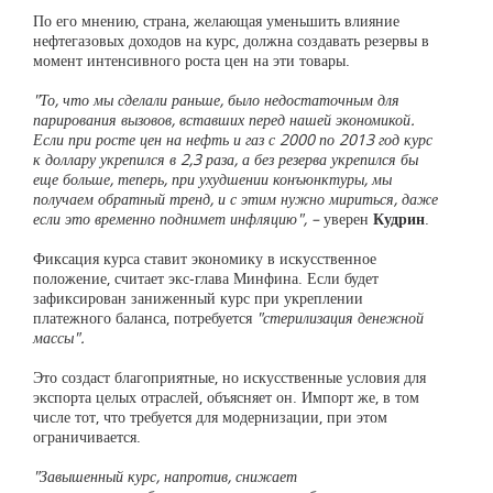
По его мнению, страна, желающая уменьшить влияние
нефтегазовых доходов на курс, должна создавать резервы в
момент интенсивного роста цен на эти товары.
"То, что мы сделали раньше, было недостаточным для
парирования вызовов, вставших перед нашей экономикой.
Если при росте цен на нефть и газ с 2000 по 2013 год курс
к доллару укрепился в 2,3 раза, а без резерва укрепился бы
еще больше, теперь, при ухудшении конъюнктуры, мы
получаем обратный тренд, и с этим нужно мириться, даже
если это временно поднимет инфляцию", –
уверен
Кудрин
.
Фиксация курса ставит экономику в искусственное
положение, считает экс-глава Минфина. Если будет
зафиксирован заниженный курс при укреплении
платежного баланса, потребуется
"стерилизация денежной
массы".
Это создаст благоприятные, но искусственные условия для
экспорта целых отраслей, объясняет он. Импорт же, в том
числе тот, что требуется для модернизации, при этом
ограничивается.
"Завышенный курс, напротив, снижает