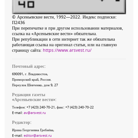
© Арсеньевские вести, 1992—2022. Индекс подписки:
П2436
При перепечатке и при другом использовании материалов,
ссылка на «Арсеньевские вести» обязательна.
При републикации в сети интернет так же обязательна
работающая ссылка на оригинал статьи, или на главную
страницу сайта:
https://www.arsvest.ru/
Почтовый адрес:
690091
, г.
Владивосток
,
Приморский край
,
Россия
.
Переулок Шевченко
, дом 9, 27
Редакция газеты
«
Арсеньевские вести
»:
Телефон:
+7 (423) 240-70-21
, факс:
+7 (423) 240-70-22
E-mail:
av@arsvest.ru
Редактор:
Ирина Георгиевна Гребнёва,
E-mail:
editor@arsvest.ru