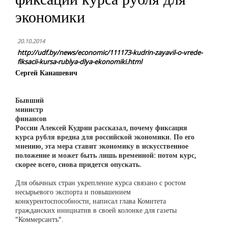
экономики
20.10.2014
http://udf.by/news/economic/111173-kudrin-zayavil-o-vrede-
fiksacii-kursa-rublya-dlya-ekonomiki.html
Сергей Канашевич
Бывший
министр
финансов
России Алексей Кудрин рассказал, почему фиксация
курса рубля вредна для российской экономики. По его
мнению, эта мера ставит экономику в искусственное
положение и может быть лишь временной: потом курс,
скорее всего, снова придется опускать.
Для обычных стран укрепление курса связано с ростом
несырьевого экспорта и повышением
конкурентоспособности, написал глава Комитета
гражданских инициатив в своей колонке для газеты
"Коммерсантъ".