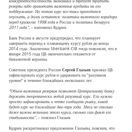
конкурентоспособность экономики и требует тратить
резервы либо привлекать валютные кредиты на его
поддержание. Но потом курс все-таки приходится
опускать, а долги остаются: политика валютного коридора
перед кризисом 1998 года в России и политика Беларуси
2011 года",
– напомнил Кудрин.
Банк России в августе предупредил, что планирует
завершить переход к плавающему курсу рубля до конца
2014 года. Аналитики Sberbank CIB тогда пояснили, что в
январе 2015 года ЦБ окончательно откажется от
бивалютной корзины.
Советник президента России
Сергей Глазьев
призвал ЦБ
зафиксировать курс рубля и удерживать на "разумном
уровне" в течение ближайших нескольких лет.
"Объем валютных резервов позволяет Центральному банку
держать теоретически любой разумный курс. Его нужно
просто зафиксировать и четко сообщить рынку, какой
будет курс на ближайшие два–три года. Здесь не столько
даже важна величина этого курса, сколько сам факт его
стабильности",
– пояснил Глазьев.
Кудрин раскритиковал предложение Глазьева, пояснив, что