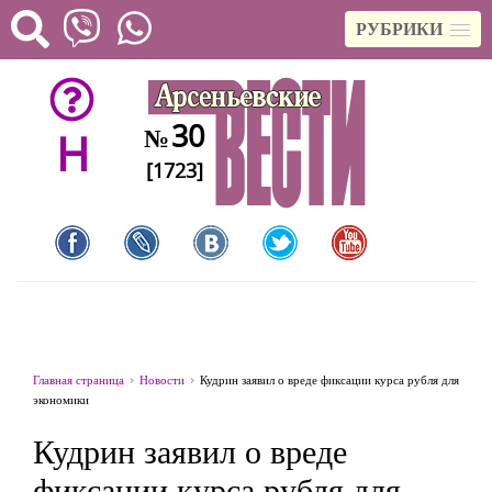
РУБРИКИ
30
№
H
[1723]
Главная страница
Новости
Кудрин заявил о вреде фиксации курса рубля для
экономики
Кудрин заявил о вреде
фиксации курса рубля для