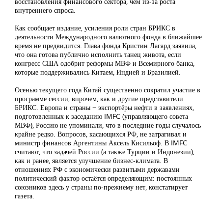
восстановления финансового сектора, чем из-за роста
внутреннего спроса.
Как сообщает издание, усиления роли стран БРИКС в
деятельности Международного валютного фонда в ближайшее
время не предвидится. Глава фонда Кристин Лагард заявила,
что она готова публично исполнить танец живота, если
конгресс США одобрит реформы МВФ и Всемирного банка,
которые поддерживались Китаем, Индией и Бразилией.
Осенью текущего года Китай существенно сократил участие в
программе сессии, впрочем, как и другие представители
БРИКС. Европа и страны − экспортёры нефти в заявлениях,
подготовленных к заседанию IMFC (управляющего совета
МВФ), Россию не упоминали, что в последние годы случалось
крайне редко. Вопросов, касающихся РФ, не затрагивал и
министр финансов Аргентины Аксель Кисильоф. В IMFC
считают, что задачей России (а также Турции и Индонезии),
как и ранее, является улучшение бизнес-климата. В
отношениях РФ с экономически развитыми державами
политический фактор остаётся определяющим: постоянных
союзников здесь у страны по-прежнему нет, констатирует
газета.