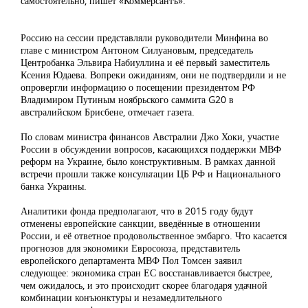
самостоятельно, пишет «Коммерсантъ».
Россию на сессии представляли руководители Минфина во
главе с министром Антоном Силуановым, председатель
Центробанка Эльвира Набиуллина и её первый заместитель
Ксения Юдаева. Вопреки ожиданиям, они не подтвердили и не
опровергли информацию о посещении президентом РФ
Владимиром Путиным ноябрьского саммита G20 в
австралийском Брисбене, отмечает газета.
По словам министра финансов Австралии Джо Хоки, участие
России в обсуждении вопросов, касающихся поддержки МВФ
реформ на Украине, было конструктивным. В рамках данной
встречи прошли также консультации ЦБ РФ и Национального
банка Украины.
Аналитики фонда предполагают, что в 2015 году будут
отменены европейские санкции, введённые в отношении
России, и её ответное продовольственное эмбарго. Что касается
прогнозов для экономики Евросоюза, представитель
европейского департамента МВФ Пол Томсен заявил
следующее: экономика стран ЕС восстанавливается быстрее,
чем ожидалось, и это происходит скорее благодаря удачной
комбинации конъюнктуры и незамедлительного