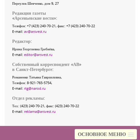
Переулок Шевченко
, дом 9, 27
Редакция газеты
«
Арсеньевские вести
»:
Телефон:
+7 (423) 240-70-21
, факс:
+7 (423) 240-70-22
E-mail:
av@arsvest.ru
Редактор:
Ирина Георгиевна Гребнёва,
E-mail:
editor@arsvest.ru
Собственный корреспондент «АВ»
в Санкт-Петербурге:
Романенко Татьяна Гаврииловна,
Телефон: 8-921-765-5754,
E-mail:
rtg@narod.ru
Отдел рекламы:
Тел.: (423) 240-70-21, факс: (423) 240-70-22
E-mail:
reklama@arsvest.ru
ОСНОВНОЕ МЕНЮ