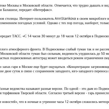
стоке Москвы и Московской области. Отмечается, что трудно дышать и ви
 и Балашихе, передает «Интерфакс».
нов столицы. Интернет-пользователь AnnStankova в своем микроблоге в
изменением погодных условий. Однако с тех пор погода, наоборот, тольк
ередает ТАСС. «С 14 часов 30 минут до 18 часов 12 октября в Подмоско
лого атмосферного фронта. В Подмосковье слабый туман так и не рассея
 Московской области туман был сильным, видимость ухудшилась до 50 ме
астках подмосковных автострад может вводиться режим ограничения ско
 запах гари в Москве еще будет ощущаться. «Концентрации загрязняющи
е двое суток в связи с сохранением западного, юго-западного переноса
. Разные ведомства называют разные версии. По одной - это дым из Подм
я торфяников Тверской области. Согласно третьей версии - гарь принесло
 новостей», что в ночные и утренние часы 12 октября сложились метео