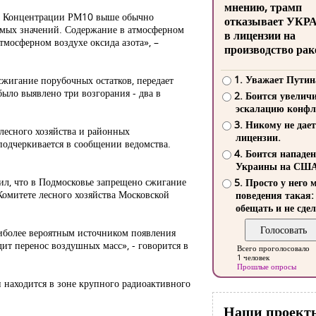
мнению, трамп
я. Концентрации РМ10 выше обычно
отказывает УКР
аемых значений. Содержание в атмосферном
в лицензии на
тмосферном воздухе оксида азота», –
производство рак
1. Уважает Путин
жигание порубочных остатков, передает
ыло выявлено три возгорания - два в
2. Боится увелич
эскалацию конфл
3. Никому не дает
лесного хозяйства и районных
лицензии.
подчеркивается в сообщении ведомства.
4. Боится нападе
Украины на СШ
ил, что в Подмосковье запрещено сжигание
5. Просто у него 
Комитете лесного хозяйства Московской
поведения такая:
обещать и не сдел
аиболее вероятным источником появления
дит перенос воздушных масс», - говорится в
Всего проголосовало
1 человек
Прошлые опросы
 находится в зоне крупного радиоактивного
Наши проект