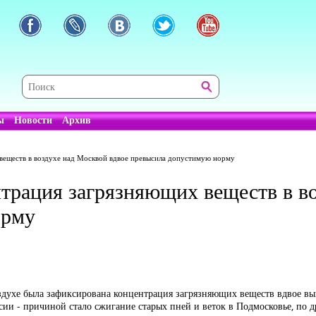
ы
Новости
Архив
 веществ в воздухе над Москвой вдвое превысила допустимую норму
нтрация загрязняющих веществ в в
орму
оздухе была зафиксирована концентрация загрязняющих веществ вдвое 
сии - причиной стало сжигание старых пней и веток в Подмосковье, по д