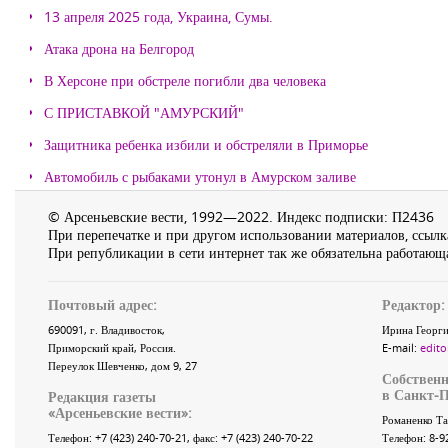
13 апреля 2025 года, Украина, Сумы.
Атака дрона на Белгород
В Херсоне при обстреле погибли два человека
С ПРИСТАВКОЙ "АМУРСКИЙ"
Защитника ребенка избили и обстреляли в Приморье
Автомобиль с рыбаками утонул в Амурском заливе
© Арсеньевские вести, 1992—2022. Индекс подписки: П2436
При перепечатке и при другом использовании материалов, ссылка
При републикации в сети интернет так же обязательна работающа
Почтовый адрес:
Редактор:
690091
, г.
Владивосток
,
Ирина Георги
Приморский край
,
Россия
.
E-mail:
edito
Переулок Шевченко
, дом 9, 27
Собственн
в Санкт-П
Редакция газеты
«
Арсеньевские вести
»:
Романенко Та
Телефон:
+7 (423) 240-70-21
, факс:
+7 (423) 240-70-22
Телефон: 8-9