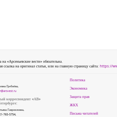
 на «Арсеньевские вести» обязательна.
я ссылка на оригинал статьи, или на главную страницу сайта:
https://w
Политика
евна Гребнёва,
Экономика
r@arsvest.ru
Защита прав
ый корреспондент «АВ»
етербурге:
ЖКХ
тьяна Гаврииловна,
Письма читателей
21-765-5754,