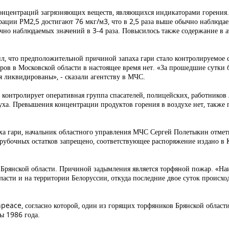
 концентраций загрязняющих веществ, являющихся индикаторами горени
трации РМ2,5 достигают 76 мкг/м3, что в 2,5 раза выше обычно наблюд
ычно наблюдаемых значений в 3-4 раза. Повысилось также содержание в а
 что предположительной причиной запаха гари стало контролируемое с
ов в Московской области в настоящее время нет. «За прошедшие сутки б
я ликвидированы», - сказали агентству в МЧС.
контролирует оперативная группа спасателей, полицейских, работников 
ха. Превышения концентрации продуктов горения в воздухе нет, также 
а гари, начальник областного управления МЧС Сергей Полетыкин отмет
рубочных остатков запрещено, соответствующее распоряжение издано в 
 Брянской области. Причиной задымления является торфяной пожар. «Н
асти и на территории Белоруссии, откуда последние двое суток происхо
eace, согласно которой, один из горящих торфяников Брянской области
фы 1986 года.