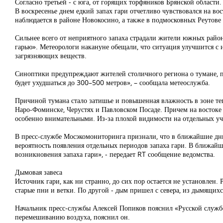
Согласно третьей - с юга, от горящих торфяников Брянской области.
В воскресенье днем едкий запах гари отчетливо чувствовался на во
наблюдается в районе Новокосино, а также в подмосковных Реутове
Сильнее всего от неприятного запаха страдали жители южных райо
гарью». Метеорологи накануне обещали, что ситуация улучшится с 
загрязняющих веществ.
Синоптики предупреждают жителей столичного региона о тумане, п
будет ухудшаться до 300–500 метров», – сообщала метеослужба.
Причиной тумана стало затишье и повышенная влажность в зоне теп
Наро-Фоминске, Черустях и Павловском Посаде. Причем на востоке
особенно внимательными. Из-за плохой видимости на отдельных уч
В пресс-службе Мосэкомониторинга признали, что в ближайшие дни
вероятность появления отдельных периодов запаха гари. В ближайши
возникновения запаха гари», - передает RT сообщение ведомства.
Дымовая завеса
Источник гари, как ни странно, до сих пор остается не установлен
старые пни и ветки. По другой - дым пришел с севера, из дымящихс
Начальник пресс-службы Алексей Попиков пояснил «Русской службе
перемешиванию воздуха, пояснил он.