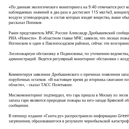
«По данным экологического мониторинга на 9.40 отмечается рост
наблюдаемых значений в два раза и достигают 115 мкг/м3, концен
воздухе углеводородов, в состав которых входят вещества, выше об
рассказал Попиков.
Ранее представитель МЧС России Александр Дробышевский сообщил,
РИА «Новости». В областном главке МЧС заявили, что лесных пожар
Ногинском и один в Павлопосадском районах, сейчас эти возгорани
Лесопожарную обстановку в Подмосковье, по уточнению ведомства, 
администраций. Ведется регулярный мониторинг обстановки с возду
Комментируя заявление Дробышевского о причинах появления запах
порубочных остатков. «В настоящее время до вторника сжигание по
области», - сказал ТАСС Полетыкин.
Мосэкомониторинг подтвердил, что гарь пришла в Москву из лесов
запаха гари являются природные пожары на юго-западе Брянской обл
сообщении.
В пятницу издание «Газета.ру» распространило информацию Greenp
загрязнения, образовавшегося в результате чернобыльской катастро