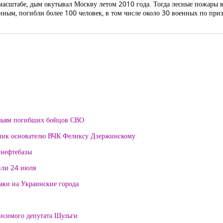
масштабе, дым окутывал Москву летом 2010 года. Тогда лесные пожары в
нным, погибли более 100 человек, в том числе около 30 военных по приз
мьям погибших бойцов СВО
тник основателю ВЧК Феликсу Дзержинскому
 нефтебазы
или 24 июля
таки на Украинские города
висимого депутата Шульги