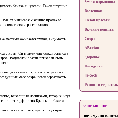
Земля-кормилица
димость близка к нулевой. Такая ситуация
Вселенная
 Twitter написала: «Зюзино пропахло
Салон красоты
о препятствовала рассеиванию
Вкусные рецепты
Спорт
вье местами ожидается туман, видимость
АВтобан
лся с ночи. Он и днем еще фиксировался в
Здоровье
тров. Водителей власти призвали быть
рости.
Посиделки
х веществ снизятся, однако сохранится
Hi-tech
 воздушных масс сохраняется вероятность
Ремонт и строитель
осковья, вызванный лесниками, которые жгут
 с юга, из торфяников Брянской области.
ВАШЕ МНЕНИЕ
рологические условия, препятствующие
почему, по вашем