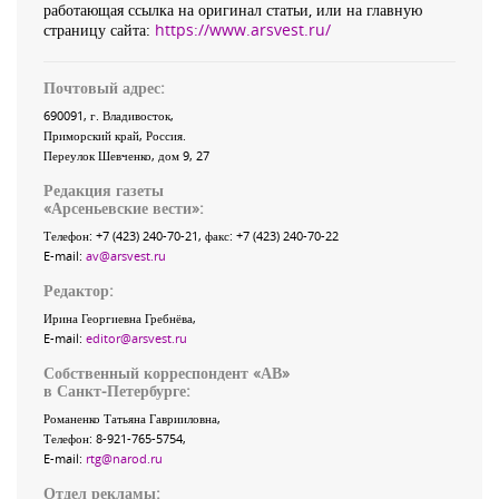
работающая ссылка на оригинал статьи, или на главную
страницу сайта:
https://www.arsvest.ru/
Почтовый адрес:
690091
, г.
Владивосток
,
Приморский край
,
Россия
.
Переулок Шевченко
, дом 9, 27
Редакция газеты
«
Арсеньевские вести
»:
Телефон:
+7 (423) 240-70-21
, факс:
+7 (423) 240-70-22
E-mail:
av@arsvest.ru
Редактор:
Ирина Георгиевна Гребнёва,
E-mail:
editor@arsvest.ru
Собственный корреспондент «АВ»
в Санкт-Петербурге:
Романенко Татьяна Гаврииловна,
Телефон: 8-921-765-5754,
E-mail:
rtg@narod.ru
Отдел рекламы: