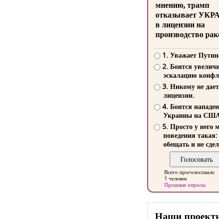
мнению, трамп
отказывает УКР
в лицензии на
производство рак
1. Уважает Путин
2. Боится увелич
эскалацию конфл
3. Никому не дает
лицензии.
4. Боится нападе
Украины на СШ
5. Просто у него 
поведения такая:
обещать и не сдел
Всего проголосовало
1 человек
Прошлые опросы
Наши проект