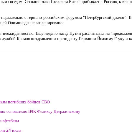
ным соседом. Сегодня глава Госсовета Китая прибывает в Россию, к виз
 параллельно с германо-российским форумом "Петербургский диалог". В 
имней Олимпиады не запланировано.
дет неожиданностью. Еще неделю назад Путин рассчитывал на "продолжен
с-службой Кремля поздравлении президенту Германии Йоахиму Гауку и к
мьям погибших бойцов СВО
тник основателю ВЧК Феликсу Дзержинскому
 нефтебазы
или 24 июля