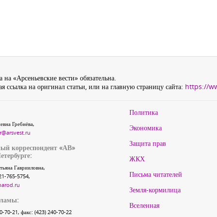
 на «Арсеньевские вести» обязательна.
я ссылка на оригинал статьи, или на главную страницу сайта:
https://w
Политика
евна Гребнёва,
Экономика
r@arsvest.ru
Защита прав
ый корреспондент «АВ»
етербурге:
ЖКХ
тьяна Гаврииловна,
Письма читателей
21-765-5754,
narod.ru
Земля-кормилица
кламы:
Вселенная
40-70-21, факс: (423) 240-70-22