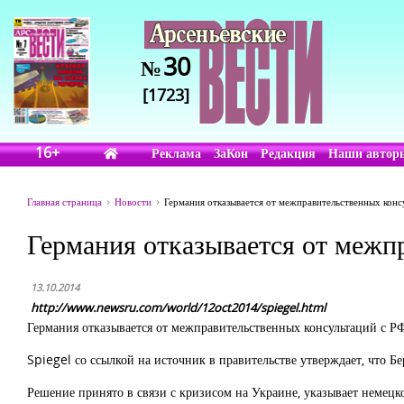
30
№
[1723]
16+
Реклама
ЗаКон
Редакция
Наши автор
Главная страница
Новости
Германия отказывается от межправительственных конс
Германия отказывается от межп
13.10.2014
http://www.newsru.com/world/12oct2014/spiegel.html
Германия отказывается от межправительственных консультаций с Р
Spiegel со ссылкой на источник в правительстве утверждает, что Б
Решение принято в связи с кризисом на Украине, указывает немецко