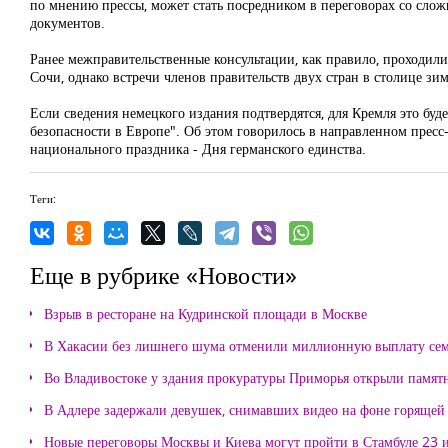
по мнению прессы, может стать посредником в переговорах со слож
документов.
Ранее межправительственные консультации, как правило, проходили
Сочи, однако встречи членов правительств двух стран в столице з
Если сведения немецкого издания подтвердятся, для Кремля это бу
безопасности в Европе". Об этом говорилось в направленном прес
национального праздника - Дня германского единства.
Теги:
Еще в рубрике «Новости»
Взрыв в ресторане на Кудринской площади в Москве
В Хакасии без лишнего шума отменили миллионную выплату се
Во Владивостоке у здания прокуратуры Приморья открыли памя
В Адлере задержали девушек, снимавших видео на фоне горящей
Новые переговоры Москвы и Киева могут пройти в Стамбуле 23 