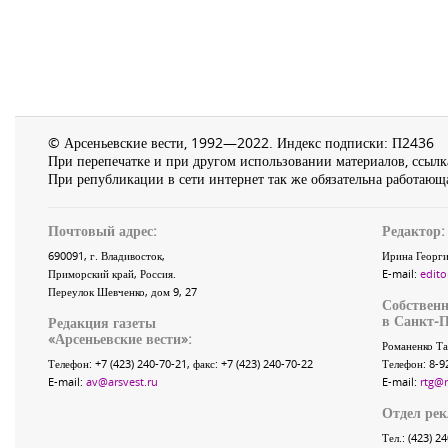
© Арсеньевские вести, 1992—2022. Индекс подписки: П2436
При перепечатке и при другом использовании материалов, ссылка
При републикации в сети интернет так же обязательна работающа
Почтовый адрес:
Редактор:
690091
, г.
Владивосток
,
Ирина Георги
Приморский край
,
Россия
.
E-mail:
edito
Переулок Шевченко
, дом 9, 27
Собственн
в Санкт-П
Редакция газеты
«
Арсеньевские вести
»:
Романенко Та
Телефон:
+7 (423) 240-70-21
, факс:
+7 (423) 240-70-22
Телефон: 8-9
E-mail:
av@arsvest.ru
E-mail:
rtg@
Отдел ре
Тел.: (423) 2