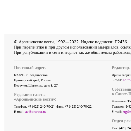
© Арсеньевские вести, 1992—2022. Индекс подписки: П2436
При перепечатке и при другом использовании материалов, ссылка
При републикации в сети интернет так же обязательна работающа
Почтовый адрес:
Редактор:
690091
, г.
Владивосток
,
Ирина Георги
Приморский край
,
Россия
.
E-mail:
edito
Переулок Шевченко
, дом 9, 27
Собственн
в Санкт-П
Редакция газеты
«
Арсеньевские вести
»:
Романенко Та
Телефон:
+7 (423) 240-70-21
, факс:
+7 (423) 240-70-22
Телефон: 8-9
E-mail:
av@arsvest.ru
E-mail:
rtg@
Отдел ре
Тел.: (423) 2