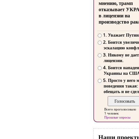
мнению, трамп
отказывает УКР
в лицензии на
производство рак
1. Уважает Путин
2. Боится увелич
эскалацию конфл
3. Никому не дает
лицензии.
4. Боится нападе
Украины на СШ
5. Просто у него 
поведения такая:
обещать и не сдел
Всего проголосовало
1 человек
Прошлые опросы
Наши проект