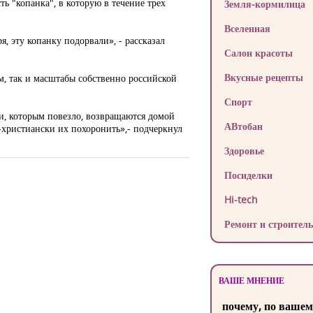
ь "копанка", в которую в течение трех
Земля-кормилица
Вселенная
, эту копанку подорвали», - рассказал
Салон красоты
Вкусные рецепты
м, так и масштабы собственно российской
Спорт
ки, которым повезло, возвращаются домой
АВтобан
-христиански их похоронить»,- подчеркнул
Здоровье
Посиделки
Hi-tech
Ремонт и строитель
ВАШЕ МНЕНИЕ
почему, по вашем