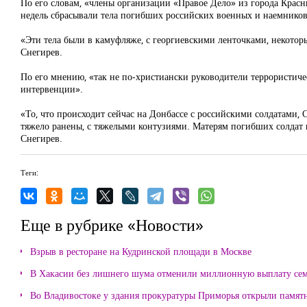
По его словам, «члены организации «Правое Дело» из города Красны
недель сбрасывали тела погибших российских военных и наемников,
«Эти тела были в камуфляже, с георгиевскими ленточками, некоторы
Снегирев.
По его мнению, «так не по-христиански руководители террористиче
интервенции».
«То, что происходит сейчас на Донбассе с российскими солдатами,
тяжело ранены, с тяжелыми контузиями. Матерям погибших солдат н
Снегирев.
Теги:
Еще в рубрике «Новости»
Взрыв в ресторане на Кудринской площади в Москве
В Хакасии без лишнего шума отменили миллионную выплату се
Во Владивостоке у здания прокуратуры Приморья открыли памя