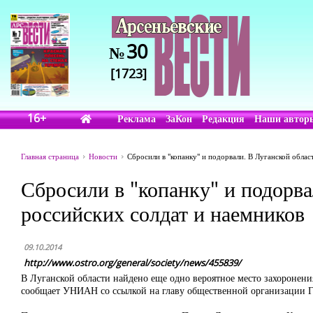
30
№
[1723]
16+
Реклама
ЗаКон
Редакция
Наши автор
Главная страница
Новости
Сбросили в "копанку" и подорвали. В Луганской облас
Сбросили в "копанку" и подорва
российских солдат и наемников
09.10.2014
http://www.ostro.org/general/society/news/455839/
В Луганской области найдено еще одно вероятное место захоронени
сообщает УНИАН со ссылкой на главу общественной организации Г