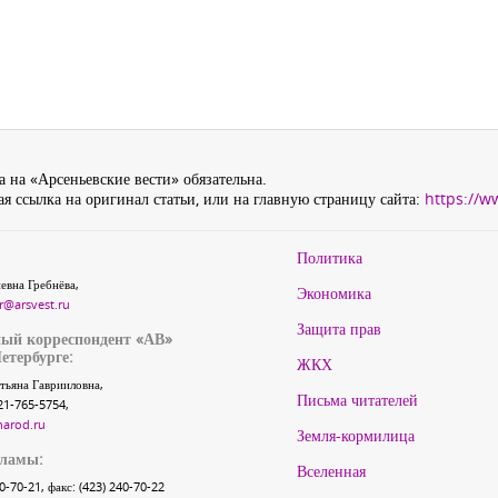
 на «Арсеньевские вести» обязательна.
я ссылка на оригинал статьи, или на главную страницу сайта:
https://w
Политика
евна Гребнёва,
Экономика
r@arsvest.ru
Защита прав
ый корреспондент «АВ»
етербурге:
ЖКХ
тьяна Гаврииловна,
Письма читателей
21-765-5754,
narod.ru
Земля-кормилица
кламы:
Вселенная
40-70-21, факс: (423) 240-70-22