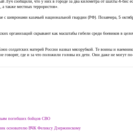
й Луч сообщили, что у них в городе за два километра от шахты 4-бис ест
 а также местных террористов».
е с шевронами казачьей национальной гвардии (РФ). Позавчера, 5 октября
ских организаций скрывают как масштабы гибели среди боевиков в цело
 Союз солдатских матерей России назвал мясорубкой. Те воины и наемни
е говорят, где и за что положили головы их дети. Они даже не могут по
мьям погибших бойцов СВО
тник основателю ВЧК Феликсу Дзержинскому