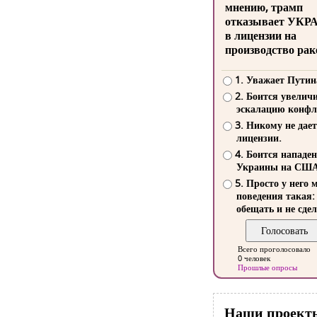
мнению, трамп
отказывает УКР
в лицензии на
производство рак
1. Уважает Путин
2. Боится увелич
эскалацию конфл
3. Никому не дает
лицензии.
4. Боится нападе
Украины на СШ
5. Просто у него 
поведения такая:
обещать и не сдел
Всего проголосовало
0 человек
Прошлые опросы
Наши проект