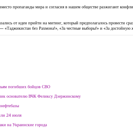
 вместо пропаганды мира и согласия в нашем обществе разжигают конфли
зались от идеи прийти на митинг, который предполагалось провести ср
 — «Таджикистан без Рахмона!», «За честные выборы!» и «За достойную 
мьям погибших бойцов СВО
тник основателю ВЧК Феликсу Дзержинскому
 нефтебазы
или 24 июля
таки на Украинские города