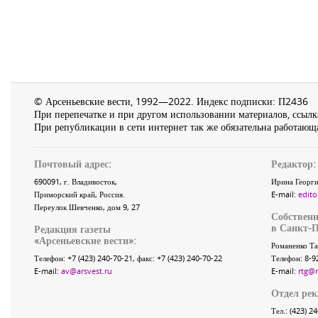
© Арсеньевские вести, 1992—2022. Индекс подписки: П2436
При перепечатке и при другом использовании материалов, ссылка
При републикации в сети интернет так же обязательна работающа
Почтовый адрес:
Редактор:
690091
, г.
Владивосток
,
Ирина Георги
Приморский край
,
Россия
.
E-mail:
edito
Переулок Шевченко
, дом 9, 27
Собственн
в Санкт-П
Редакция газеты
«
Арсеньевские вести
»:
Романенко Та
Телефон:
+7 (423) 240-70-21
, факс:
+7 (423) 240-70-22
Телефон: 8-9
E-mail:
av@arsvest.ru
E-mail:
rtg@
Отдел ре
Тел.: (423) 2