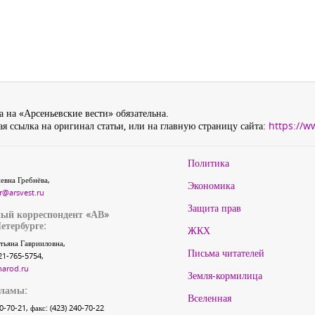
 на «Арсеньевские вести» обязательна.
я ссылка на оригинал статьи, или на главную страницу сайта:
https://w
Политика
евна Гребнёва,
Экономика
r@arsvest.ru
Защита прав
ый корреспондент «АВ»
етербурге:
ЖКХ
тьяна Гаврииловна,
Письма читателей
21-765-5754,
narod.ru
Земля-кормилица
кламы:
Вселенная
40-70-21, факс: (423) 240-70-22