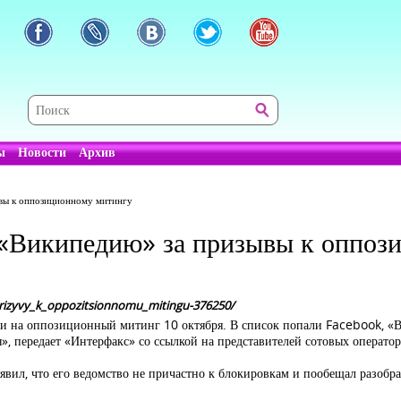
ы
Новости
Архив
ывы к оппозиционному митингу
 «Википедию» за призывы к оппоз
za_prizyvy_k_oppozitsionnomu_mitingu-376250/
ти на оппозиционный митинг 10 октября. В список попали Facebook, 
, передает «Интерфакс» со ссылкой на представителей сотовых оператор
явил, что его ведомство не причастно к блокировкам и пообещал разобр