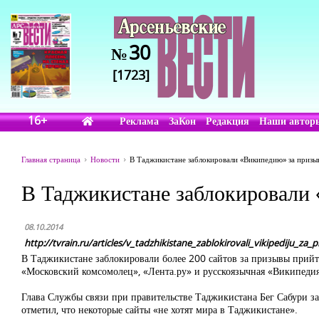
30
№
[1723]
16+
Реклама
ЗаКон
Редакция
Наши автор
Главная страница
Новости
В Таджикистане заблокировали «Википедию» за приз
В Таджикистане заблокировали
08.10.2014
http://tvrain.ru/articles/v_tadzhikistane_zablokirovali_vikipediju_
В Таджикистане заблокировали более 200 сайтов за призывы прий
«Московский комсомолец», «Лента.ру» и русскоязычная «Википедия»
Глава Службы связи при правительстве Таджикистана Бег Сабури за
отметил, что некоторые сайты «не хотят мира в Таджикистане».