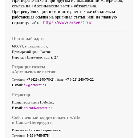
При перепечатке и при другом использовании материалов,
ссылка на «Арсеньевские вести» обязательна.
При републикации в сети интернет так же обязательна
работающая ссылка на оригинал статьи, или на главную
страницу сайта:
https://www.arsvest.ru/
Почтовый адрес:
690091
, г.
Владивосток
,
Приморский край
,
Россия
.
Переулок Шевченко
, дом 9, 27
Редакция газеты
«
Арсеньевские вести
»:
Телефон:
+7 (423) 240-70-21
, факс:
+7 (423) 240-70-22
E-mail:
av@arsvest.ru
Редактор:
Ирина Георгиевна Гребнёва,
E-mail:
editor@arsvest.ru
Собственный корреспондент «АВ»
в Санкт-Петербурге:
Романенко Татьяна Гаврииловна,
Телефон: 8-921-765-5754,