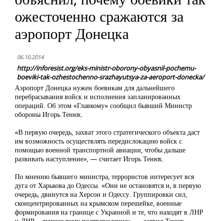
ожесточенно сражаются за
аэропорт Донецка
06.10.2014
http://inforesist.org/eks-ministr-oborony-obyasnil-pochemu-
boeviki-tak-ozhestochenno-srazhayutsya-za-aeroport-donecka/
Аэропорт Донецка нужен боевикам для дальнейшего
перебрасывания войск и исполнения запланированных
операций. Об этом «Главкому» сообщил бывший Министр
обороны Игорь Тенюх.
«В первую очередь, захват этого стратегического объекта даст
им возможность осуществлять передислокацию войск с
помощью военной транспортной авиации, чтобы дальше
развивать наступление», — считает Игорь Тенюх.
По мнению бывшего министра, террористов интересует вся
дуга от Харькова до Одессы. «Они не остановятся и, в первую
очередь, двинутся на Херсон и Одессу. Группировки сил,
сконцентрированных на крымском перешейке, военные
формирования на границе с Украиной и те, что находят в ЛНР
и ДНР – лучшее тому подтверждение», — заявил Тенюх.