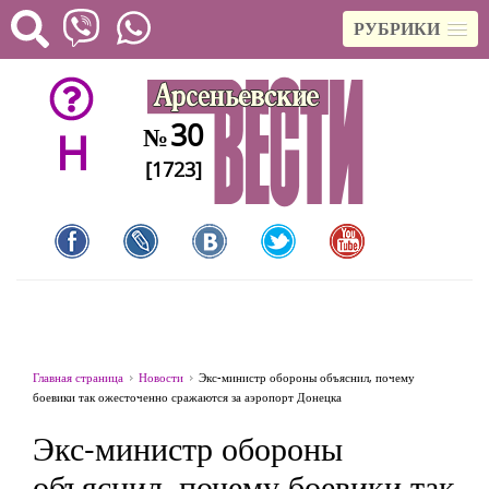
РУБРИКИ
30
№
H
[1723]
Главная страница
Новости
Экс-министр обороны объяснил, почему
боевики так ожесточенно сражаются за аэропорт Донецка
Экс-министр обороны
объяснил, почему боевики так