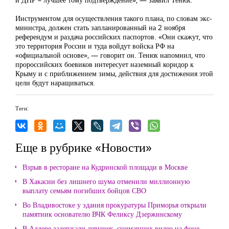
Инструментом для осуществления такого плана, по словам экс-
министра, должен стать запланированный на 2 ноября
референдум и раздача российских паспортов. «Они скажут, что
это территория России и туда войдут войска РФ на
«официальной основе», — говорит он. Тенюх напомнил, что
пророссийских боевиков интересует наземный коридор к
Крыму и с приближением зимы, действия для достижения этой
цели будут наращиваться.
Теги:
Еще в рубрике «Новости»
Взрыв в ресторане на Кудринской площади в Москве
В Хакасии без лишнего шума отменили миллионную
выплату семьям погибших бойцов СВО
Во Владивостоке у здания прокуратуры Приморья открыли
памятник основателю ВЧК Феликсу Дзержинскому
В Адлере задержали девушек, снимавших видео на фоне