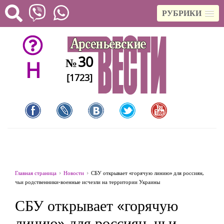
РУБРИКИ
30
№
H
[1723]
Главная страница
Новости
СБУ открывает «горячую линию» для россиян,
чьи родственники-военные исчезли на территории Украины
СБУ открывает «горячую
линию» для россиян, чьи