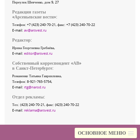
Переулок Шевченко
, дом 9, 27
Редакция газеты
«
Арсеньевские вести
»:
Телефон:
+7 (423) 240-70-21
, факс:
+7 (423) 240-70-22
E-mail:
av@arsvest.ru
Редактор:
Ирина Георгиевна Гребнёва,
E-mail:
editor@arsvest.ru
Собственный корреспондент «АВ»
в Санкт-Петербурге:
Романенко Татьяна Гаврииловна,
Телефон: 8-921-765-5754,
E-mail:
rtg@narod.ru
Отдел рекламы:
Тел.: (423) 240-70-21, факс: (423) 240-70-22
E-mail:
reklama@arsvest.ru
ОСНОВНОЕ МЕНЮ