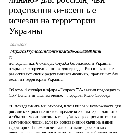
родственники-военные
исчезли на территории
Украины
06.10.2014
http://ru.krymr.com/content/article/26620838.html
С
понедельника, 6 октября, Служба безопасности Украины
открывает «горячую линию» для граждан России, которые
разыскивают своих родственников-военных, пропавших без
вести на территории Украины.
Об этом 4 октября в эфире «Еспресо.TV» заявил председатель
СБУ Валентин Наливайченко, – передаёт Радіо Свобода.
«С понедельника мы откроем, в том числе и возможность для
российских родственников, прежде всего, матерей, для того,
чтобы они могли опознать тела убитых, расстрелянных или
замученных людей, если их родственники были на нашей
территории. В том числе – для опознания российских
военнослужащих, которых свои же иногда и добивали, если