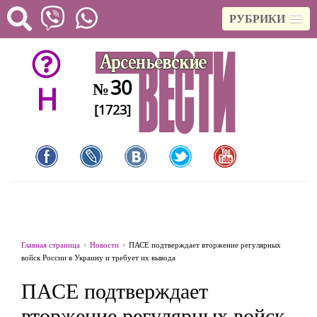
РУБРИКИ
30
№
H
[1723]
Главная страница
Новости
ПАСЕ подтверждает вторжение регулярных
войск России в Украину и требует их вывода
ПАСЕ подтверждает
вторжение регулярных войск