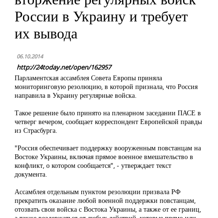
России в Украину и требует
их вывода
06.10.2014
http://24today.net/open/162957
Парламентская ассамблея Совета Европы приняла
мониторинговую резолюцию, в которой признала, что Россия
направила в Украину регулярные войска.
Такое решение было принято на пленарном заседании ПАСЕ в
четверг вечером, сообщает корреспондент Европейской правды
из Страсбурга.
"Россия обеспечивает поддержку вооруженным повстанцам на
Востоке Украины, включая прямое военное вмешательство в
конфликт, о котором сообщается", - утверждает текст
документа.
Ассамблея отдельным пунктом резолюции призвала РФ
прекратить оказание любой военной поддержки повстанцам,
отозвать свои войска с Востока Украины, а также от ее границ,
а также воздержаться от любых действий, которые прямо или