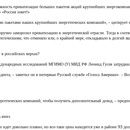
сть приватизации больших пакетов акций крупнейших энергокомпаний.
«Россия зовет!»
ми пакетами наших крупнейших энергетических компаний», – цитирует
оручно заморозил приватизацию в энергетической отрасли. Тогда в соот
егическими, что отменяло или, о крайней мере, откладывало в долгий
 в российских верхах?
дународных исследований МГИМО (У) МИД РФ Леонид Гусев затруднился
дента, – заметил он в интервью Русской службе «Голоса Америки». – Возм
ергетических компаний, чтобы получить дополнительный доход, – предпол
ь вниз.
 идет довольно плавно, но все-таки цена находится уже в районе 93 долл