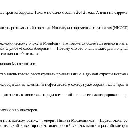
олларов за баррель. Такого не было с осени 2012 года. А цена на баррел
ии энергокомпаний советник Института современного развития (ИНСОР
 экономическому блоку и Минфину, что требуется более тщательно и инт
ой службе «Голоса Америки». – Потому что это очень важно для получе
 ею надо озаботиться».
признал Масленников.
тво вновь готово рассматривать приватизацию в данной отрасли всерьез»
ководители из компаний нефтегазового сектора уже обратились в правит
зация части активов такого рода компаний позволяет сманеврировать на 
читаны на инвесторов.
ам на азиатском рынке, – говорит Никита Масленников. – Первоначально
о азиатский инвестор плохо знает российские компании и российские фин