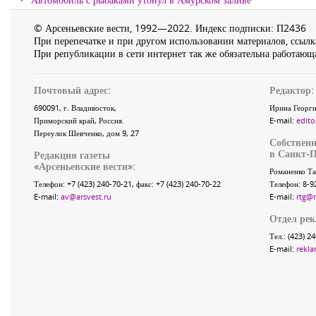
© Арсеньевские вести, 1992—2022. Индекс подписки: П2436
При перепечатке и при другом использовании материалов, ссылка
При републикации в сети интернет так же обязательна работающа
Почтовый адрес:
Редактор:
690091
, г.
Владивосток
,
Ирина Георги
Приморский край
,
Россия
.
E-mail:
edito
Переулок Шевченко
, дом 9, 27
Собственн
в Санкт-П
Редакция газеты
«
Арсеньевские вести
»:
Романенко Та
Телефон:
+7 (423) 240-70-21
, факс:
+7 (423) 240-70-22
Телефон: 8-9
E-mail:
av@arsvest.ru
E-mail:
rtg@
Отдел ре
Тел.: (423) 2
E-mail:
rekla