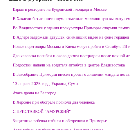
Взрыв в ресторане на Кудринской площади в Москве
В Хакасии без лишнего шума отменили миллионную выплату се
Во Владивостоке у здания прокуратуры Приморья открыли памя
В Адлере задержали девушек, снимавших видео на фоне горящей
Новые переговоры Москвы и Киева могут пройти в Стамбуле 23 
Два человека погибли и около десяти пострадали после ночной а
Подростки напали на водителя автобуса в центре Владивостока
В Заксобрание Приморья внесен проект о лишении мандата неза
13 апреля 2025 года, Украина, Сумы.
Атака дрона на Белгород
В Херсоне при обстреле погибли два человека
С ПРИСТАВКОЙ "АМУРСКИЙ"
Защитника ребенка избили и обстреляли в Приморье
Автомобиль с рыбаками утонул в Амурском заливе