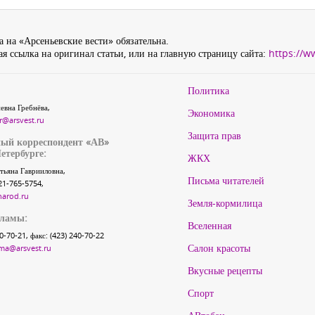
 на «Арсеньевские вести» обязательна.
я ссылка на оригинал статьи, или на главную страницу сайта:
https://w
Политика
евна Гребнёва,
Экономика
r@arsvest.ru
Защита прав
ый корреспондент «АВ»
етербурге:
ЖКХ
тьяна Гаврииловна,
Письма читателей
21-765-5754,
narod.ru
Земля-кормилица
кламы:
Вселенная
40-70-21, факс: (423) 240-70-22
Салон красоты
ma@arsvest.ru
Вкусные рецепты
Спорт