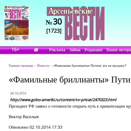
30
№
[1723]
16+
Реклама
ЗаКон
Редакция
Наши автор
Главная страница
Новости
«Фамильные бриллианты» Путина: все на продажу?
«Фамильные бриллианты» Путин
06.10.2014
http://www.golos-ameriki.ru/content/vv-privat/2470323.html
Президент РФ заявил о готовности открыть путь к приватизации 
Виктор Васильев
Обновлено 02.10.2014 17:33