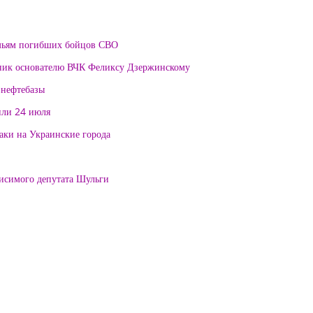
мьям погибших бойцов СВО
тник основателю ВЧК Феликсу Дзержинскому
 нефтебазы
или 24 июля
таки на Украинские города
висимого депутата Шульги