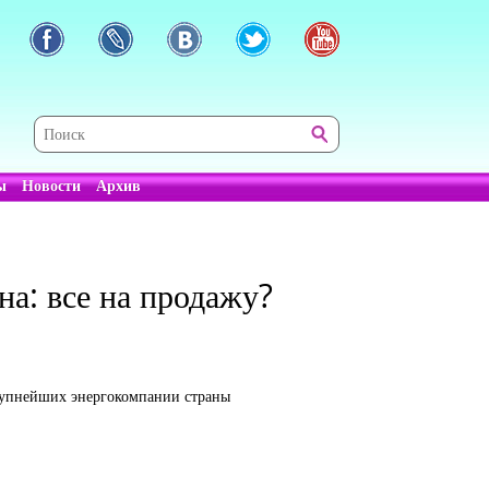
ы
Новости
Архив
а: все на продажу?
крупнейших энергокомпании страны