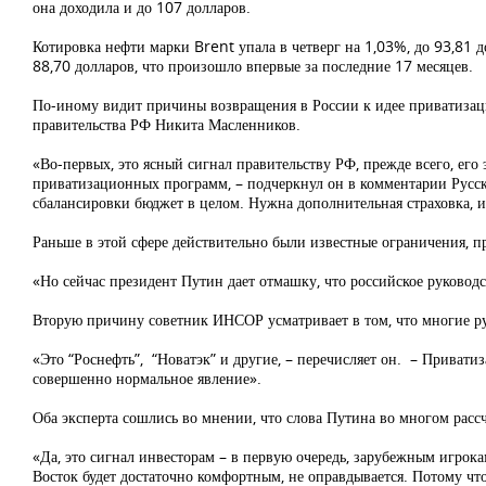
она доходила и до 107 долларов.
Котировка нефти марки Brent упала в четверг на 1,03%, до 93,81 д
88,70 долларов, что произошло впервые за последние 17 месяцев.
По-иному видит причины возвращения в России к идее приватизац
правительства РФ Никита Масленников.
«Во-первых, это ясный сигнал правительству РФ, прежде всего, его
приватизационных программ, – подчеркнул он в комментарии Русск
сбалансировки бюджет в целом. Нужна дополнительная страховка, и
Раньше в этой сфере действительно были известные ограничения, 
«Но сейчас президент Путин дает отмашку, что российское руководс
Вторую причину советник ИНСОР усматривает в том, что многие ру
«Это “Роснефть”, “Новатэк” и другие, – перечисляет он. – Привати
совершенно нормальное явление».
Оба эксперта сошлись во мнении, что слова Путина во многом расс
«Да, это сигнал инвесторам – в первую очередь, зарубежным игрок
Восток будет достаточно комфортным, не оправдывается. Потому чт