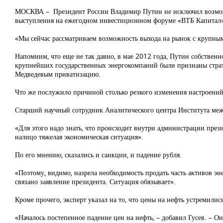
МОСКВА – Президент России Владимир Путин не исключил возможно
выступления на ежегодном инвестиционном форуме «ВТБ Капитал» 
«Мы сейчас рассматриваем возможность выхода на рынок с крупны
Напомним, что еще не так давно, в мае 2012 года, Путин собственн
крупнейших государственных энергокомпаний были признаны страт
Медведевым приватизацию.
Что же послужило причиной столько резкого изменения настроений
Старший научный сотрудник Аналитического центра Института меж
«Для этого надо знать, что происходит внутри администрации прези
налицо тяжелая экономическая ситуация».
По его мнению, сказались и санкции, и падение рубля.
«Поэтому, видимо, назрела необходимость продать часть активов эн
связано заявление президента. Ситуация обязывает».
Кроме прочего, эксперт указал на то, что цены на нефть устремилис
«Началось постепенное падение цен на нефть, – добавил Гусев. – Оно