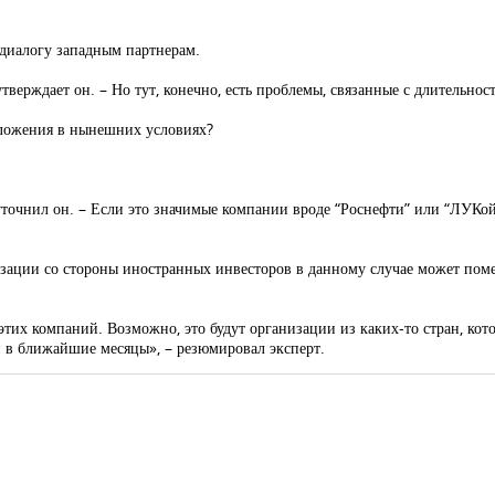
диалогу западным партнерам.
 утверждает он. – Но тут, конечно, есть проблемы, связанные с длительн
дложения в нынешних условиях?
уточнил он. – Если это значимые компании вроде “Роснефти” или “ЛУКойл
изации со стороны иностранных инвесторов в данному случае может по
ий этих компаний. Возможно, это будут организации из каких-то стран, к
ии в ближайшие месяцы», – резюмировал эксперт.