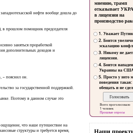
мнению, трамп
отказывает УКР
ь западнотехасской нефти вообще дошла до
в лицензии на
производство рак
), в прошлом помощник председателя
1. Уважает Путин
2. Боится увелич
енсивно заняться проработкой
эскалацию конфл
ния дополнительных доходов и
3. Никому не дает
лицензии.
4. Боится нападе
Украины на СШ
, – пояснил он.
5. Просто у него 
поведения такая:
ельство за государственной поддержкой.
обещать и не сдел
рынке. Поэтому в данном случае это
Всего проголосовало
1 человек
Прошлые опросы
е ощущение, что наше путешествие на
Наши проект
ансовые структуры и требуется время,