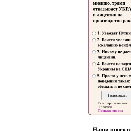
мнению, трамп
отказывает УКР
в лицензии на
производство рак
1. Уважает Путин
2. Боится увелич
эскалацию конфл
3. Никому не дает
лицензии.
4. Боится нападе
Украины на СШ
5. Просто у него 
поведения такая:
обещать и не сдел
Всего проголосовало
1 человек
Прошлые опросы
Наши проект