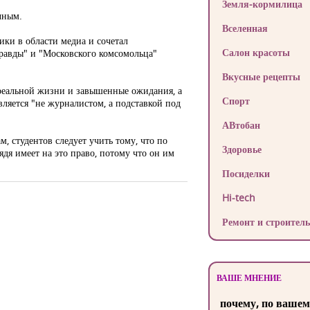
Земля-кормилица
чным.
Вселенная
ики в области медиа и сочетал
Салон красоты
правды" и "Московского комсомольца"
Вкусные рецепты
реальной жизни и завышенные ожидания, а
Спорт
вляется "не журналистом, а подставкой под
АВтобан
ам, студентов следует учить тому, что по
Здоровье
дядя имеет на это право, потому что он им
Посиделки
Hi-tech
Ремонт и строитель
ВАШЕ МНЕНИЕ
почему, по вашем