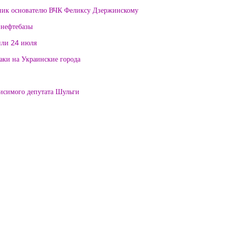
тник основателю ВЧК Феликсу Дзержинскому
 нефтебазы
или 24 июля
таки на Украинские города
висимого депутата Шульги