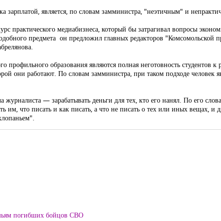
а зарплатой, является, по словам замминистра, "неэтичным" и непракти
урс практического медиабизнеса, который бы затрагивал вопросы эконом
 подобного предмета он предложил главных редакторов "Комсомольской 
абрелянова.
о профильного образования являются полная неготовность студентов к 
торой они работают. По словам замминистра, при таком подходе человек я
ача журналиста — зарабатывать деньги для тех, кто его нанял. По его слов
ь им, что писать и как писать, а что не писать о тех или иных вещах, и 
хлопаньем".
мьям погибших бойцов СВО