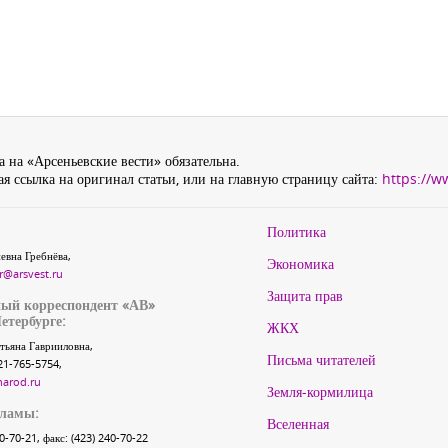
 на «Арсеньевские вести» обязательна.
я ссылка на оригинал статьи, или на главную страницу сайта:
https://w
Политика
евна Гребнёва,
Экономика
r@arsvest.ru
Защита прав
ый корреспондент «АВ»
етербурге:
ЖКХ
тьяна Гаврииловна,
Письма читателей
21-765-5754,
narod.ru
Земля-кормилица
кламы:
Вселенная
40-70-21, факс: (423) 240-70-22