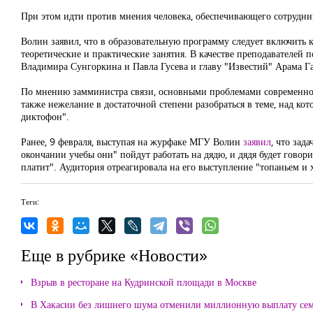
При этом идти против мнения человека, обеспечивающего сотрудник
Волин заявил, что в образовательную программу следует включить к
теоретические и практические занятия. В качестве преподавателей
Владимира Сунгоркина и Павла Гусева и главу "Известий" Арама Г
По мнению замминистра связи, основными проблемами современног
также нежелание в достаточной степени разобраться в теме, над ко
диктофон".
Ранее, 9 февраля, выступая на журфаке МГУ Волин
заявил
, что зад
окончании учебы они" пойдут работать на дядю, и дядя будет говорит
платит". Аудитория отреагировала на его выступление "топаньем и 
Теги:
Еще в рубрике «Новости»
Взрыв в ресторане на Кудринской площади в Москве
В Хакасии без лишнего шума отменили миллионную выплату се