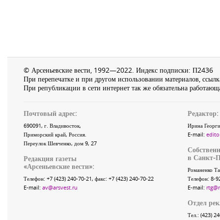
© Арсеньевские вести, 1992—2022. Индекс подписки: П2436
При перепечатке и при другом использовании материалов, ссылка
При републикации в сети интернет так же обязательна работающа
Почтовый адрес:
Редактор:
690091
, г.
Владивосток
,
Ирина Георги
Приморский край
,
Россия
.
E-mail:
edito
Переулок Шевченко
, дом 9, 27
Собственн
в Санкт-П
Редакция газеты
«
Арсеньевские вести
»:
Романенко Та
Телефон:
+7 (423) 240-70-21
, факс:
+7 (423) 240-70-22
Телефон: 8-9
E-mail:
av@arsvest.ru
E-mail:
rtg@
Отдел ре
Тел.: (423) 2