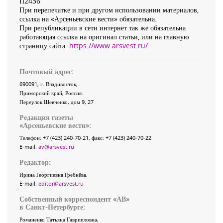
П2436
При перепечатке и при другом использовании материалов,
ссылка на «Арсеньевские вести» обязательна.
При републикации в сети интернет так же обязательна
работающая ссылка на оригинал статьи, или на главную
страницу сайта:
https://www.arsvest.ru/
Почтовый адрес:
690091
, г.
Владивосток
,
Приморский край
,
Россия
.
Переулок Шевченко
, дом 9, 27
Редакция газеты
«
Арсеньевские вести
»:
Телефон:
+7 (423) 240-70-21
, факс:
+7 (423) 240-70-22
E-mail:
av@arsvest.ru
Редактор:
Ирина Георгиевна Гребнёва,
E-mail:
editor@arsvest.ru
Собственный корреспондент «АВ»
в Санкт-Петербурге:
Романенко Татьяна Гаврииловна,