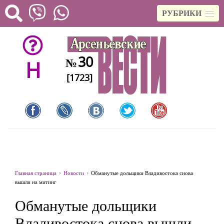
РУБРИКИ
30
№
H
[1723]
Главная страница
Новости
Обманутые дольщики Владивостока снова
вышли на митинг
Обманутые дольщики
Владивостока снова вышли