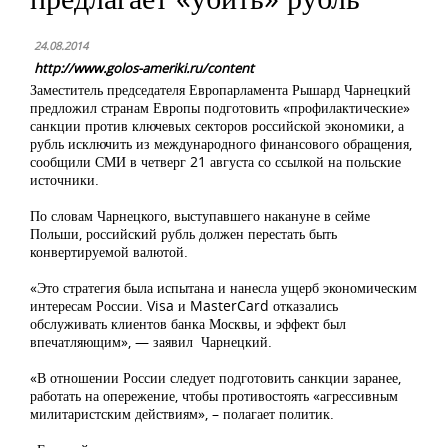
24.08.2014
http://www.golos-ameriki.ru/content
Заместитель председателя Европарламента Рышард Чарнецкий
предложил странам Европы подготовить «профилактические»
санкции против ключевых секторов российской экономики, а
рубль исключить из международного финансового обращения,
сообщили СМИ в четверг 21 августа со ссылкой на польские
источники.
По словам Чарнецкого, выступавшего накануне в сейме
Польши, российский рубль должен перестать быть
конвертируемой валютой.
«Это стратегия была испытана и нанесла ущерб экономическим
интересам России. Visa и MasterCard отказались
обслуживать клиентов банка Москвы, и эффект был
впечатляющим», — заявил Чарнецкий.
«В отношении России следует подготовить санкции заранее,
работать на опережение, чтобы противостоять «агрессивным
милитаристским действиям», – полагает политик.