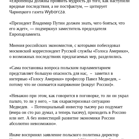
«Европейцы должны проявить мудрость до того, как наступили
вредные последствия, а не постфактум, — цитирует
Чарнецкого газета Wyborcza.
«Президент Владимир Путин должен знать, чего бояться, что
его ждет», — подчеркнул заместитель председателя
Европарламента.
Мнения российских экономистов, с которыми побеседовал
московский корреспондент Русской службы «Голоса Америки»,
о возможных последствиях предлагаемых мер, разделились.
«Сама постановка вопроса польским парламентарием
представляет большую опасность для нас, – заметил в
интервью «Голосу Америки» профессор Павел Медведев, –
потому что не снимается напряжение (вокруг России)».
«Неважно при этом, как говорится в поговорке, то ли он украл
пальто, то ли у него, – так охарактеризовал ситуацию
Медведев. – Потенциальный инвестор тысячу раз подумает
(вчера он сто раз думал, а теперь тысячу), приходить в Россию
или нет. А без инвестиций развитие экономики России
абсолютно невозможно».
Иначе воспринял заявление польского политика директор