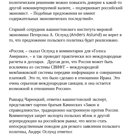
политическим решениям можно повысить доверие к какой-то
другой неконвертируемой валюте, – подчеркивает российский
экономист. – Подобные предложения не имеют
содержательных экономических последствий».
Старший сотрудник вашингтонского института мировой
экономики Петерсона А. Ослунд (Anders Aslund) не верит в
то, что предложение польского политика будет реализовано.
«Россия, – сказал Ослунд в комментарии для «Голоса
Америки», – и так проводит практически все международные
расчеты в долларах. Другая дело, что Россия может быть
исключена из системы СВИФТ – международной
межбанковской системы передачи информации и совершения
платежей. Это то, что было сделано в отношении Ирана. Это
очень серьезная международная санкция, и она остается
возможной в отношении России».
Рышард Чарнецкий, отметил вашингтонский эксперт,
представляет партию братьев Качинских «Закон и
справедливость», традиционно настроенную против России.
Комментируя запрет экспорта польских яблок и другой
агропродукции на российском рынке, что могло стать
непосредственным поводом для резкого заявления польского
политика, Андерс Ослунд отметил: