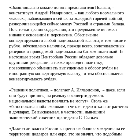
«Эмоционально можно понять представителя Польши, –
констатирует Андрей Илларионов, – как любого нормального
человека, наблюдающего сейчас за холодной горячей войной,
разворачивающейся сейчас между Россией и странами Запада.
Но с точки зрения содержания, это предложение не имеет
никаких оснований и перспектив. Обеспечение
конвертируемости любой национальной валюты, в том числе и
рубля, обусловлено наличием, прежде всего, золотовалютных
резервов и проводимой национальным банком политикой. В
настоящее время Центробанк России обладает довольно
крупными резервами, а также проводит политику,
позволяющую обменивать выпущенные в оборот рубли на
иностранную конвертируемую валюту, и тем обеспечивается
конвертируемость рубля».
«Решения политиков, – полагает А. Илларионов, – даже, если
они будут приняты, на реальную конвертируемость
национальной валюты повлиять не могут». Столь же
«безосновательной» экономист считает идею отказа от расчетов
в долларах. Ее высказывал, в частности, нынешний
экономический советник президента С. Глазьев.
«Даже если власти России запретят свободное хождение на ее
территории долларов или евро, это не значит, что подобным