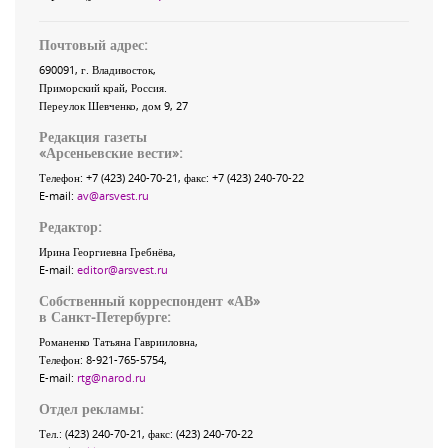
Почтовый адрес:
690091
, г.
Владивосток
,
Приморский край
,
Россия
.
Переулок Шевченко
, дом 9, 27
Редакция газеты
«
Арсеньевские вести
»:
Телефон:
+7 (423) 240-70-21
, факс:
+7 (423) 240-70-22
E-mail:
av@arsvest.ru
Редактор:
Ирина Георгиевна Гребнёва,
E-mail:
editor@arsvest.ru
Собственный корреспондент «АВ»
в Санкт-Петербурге:
Романенко Татьяна Гаврииловна,
Телефон: 8-921-765-5754,
E-mail:
rtg@narod.ru
Отдел рекламы:
Тел.: (423) 240-70-21, факс: (423) 240-70-22