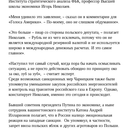
Института стратегического анализа ФБК, профессор Высшей
школы экономики Игорь Николаев.
«Меня удивило это заявление, – сказал он в комментарии для
«Голоса Америки». – По-моему, оно не слишком обдуманное».
«Это больше – пиар со стороны польского депутата, – полагает
Николаев. – Рубль не из чего исключать, потому что он не
является международной резервной валютой и не используется
широко в международных денежных расчетах. И это самое
главное».
«Наступил тот самый случай, когда пора бы начать осмысливать
ситуацию, а не просто действовать обоюдно по принципу око
за око, зуб за зуб», – считает эксперт.
Среди возможных санкционных мер Чарнецким также были
упомянуты уменьшение закупок российских энергоносителей
и контроль над транзитом российского газа в Европу. Однако,
констатирует Николаев, именно это сегодня и происходит.
Бывший советник президента Путина по экономике, а ныне
сотрудник вашингтонского института Катона Андрей
Илларионов полагает, что в России налицо эмоциональная
реакция на западные санкции. Он упомянул, в частности,
запрет ввоза польских яблок и других агротоваров из Польши.