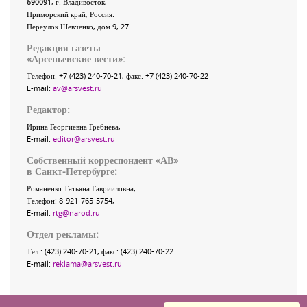
690091
, г.
Владивосток
,
Приморский край
,
Россия
.
Переулок Шевченко
, дом 9, 27
Редакция газеты
«
Арсеньевские вести
»:
Телефон:
+7 (423) 240-70-21
, факс:
+7 (423) 240-70-22
E-mail:
av@arsvest.ru
Редактор:
Ирина Георгиевна Гребнёва,
E-mail:
editor@arsvest.ru
Собственный корреспондент «АВ»
в Санкт-Петербурге:
Романенко Татьяна Гаврииловна,
Телефон: 8-921-765-5754,
E-mail:
rtg@narod.ru
Отдел рекламы:
Тел.: (423) 240-70-21, факс: (423) 240-70-22
E-mail:
reklama@arsvest.ru