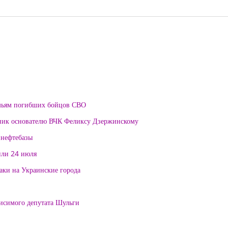
мьям погибших бойцов СВО
тник основателю ВЧК Феликсу Дзержинскому
 нефтебазы
или 24 июля
таки на Украинские города
висимого депутата Шульги