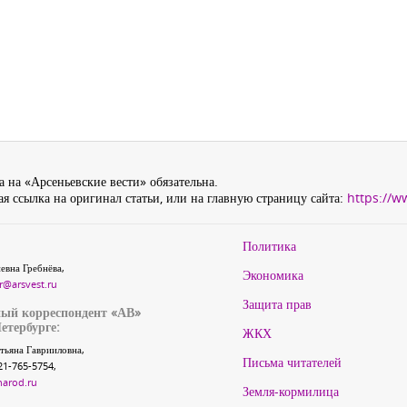
 на «Арсеньевские вести» обязательна.
я ссылка на оригинал статьи, или на главную страницу сайта:
https://w
Политика
евна Гребнёва,
Экономика
r@arsvest.ru
Защита прав
ый корреспондент «АВ»
етербурге:
ЖКХ
тьяна Гаврииловна,
Письма читателей
21-765-5754,
narod.ru
Земля-кормилица