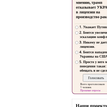
мнению, трамп
отказывает УКР
в лицензии на
производство рак
1. Уважает Путин
2. Боится увелич
эскалацию конфл
3. Никому не дает
лицензии.
4. Боится нападе
Украины на СШ
5. Просто у него 
поведения такая:
обещать и не сдел
Всего проголосовало
1 человек
Прошлые опросы
Наши проект