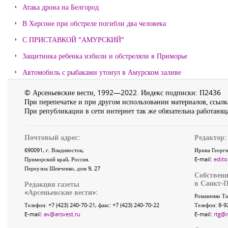
Атака дрона на Белгород
В Херсоне при обстреле погибли два человека
С ПРИСТАВКОЙ "АМУРСКИЙ"
Защитника ребенка избили и обстреляли в Приморье
Автомобиль с рыбаками утонул в Амурском заливе
© Арсеньевские вести, 1992—2022. Индекс подписки: П2436
При перепечатке и при другом использовании материалов, ссылка
При републикации в сети интернет так же обязательна работающа
Почтовый адрес:
Редактор:
690091
, г.
Владивосток
,
Ирина Георги
Приморский край
,
Россия
.
E-mail:
edito
Переулок Шевченко
, дом 9, 27
Собственн
в Санкт-П
Редакция газеты
«
Арсеньевские вести
»:
Романенко Та
Телефон:
+7 (423) 240-70-21
, факс:
+7 (423) 240-70-22
Телефон: 8-9
E-mail:
av@arsvest.ru
E-mail:
rtg@