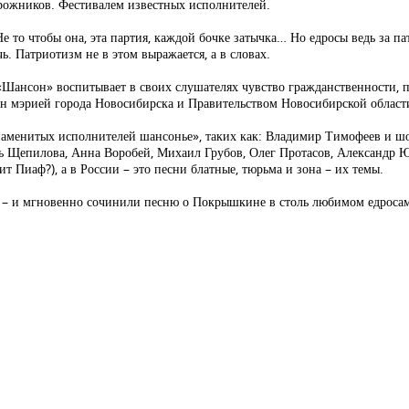
орожников. Фестивалем известных исполнителей.
 то чтобы она, эта партия, каждой бочке затычка… Но едросы ведь за па
ь. Патриотизм не в этом выражается, а в словах.
 «Шансон» воспитывает в своих слушателях чувство гражданственности, 
ен мэрией города Новосибирска и Правительством Новосибирской област
наменитых исполнителей шансонье», таких как: Владимир Тимофеев и ш
Щепилова, Анна Воробей, Михаил Грубов, Олег Протасов, Александр Ю
 Пиаф?), а в России – это песни блатные, тюрьма и зона – их темы.
 – и мгновенно сочинили песню о Покрышкине в столь любимом едроса