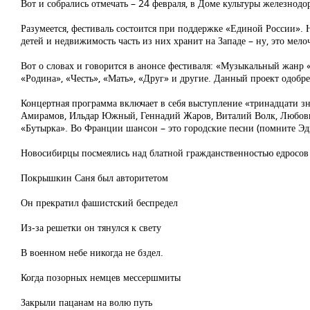
Вот и собрались отмечать – 24 февраля, в Доме культуры железнод
Разумеется, фестиваль состоится при поддержке «Единой России». Не
детей и недвижимость часть из них хранит на Западе – ну, это мелоч
Вот о словах и говорится в анонсе фестиваля: «Музыкальный жанр
«Родина», «Честь», «Мать», «Друг» и другие. Данный проект одобр
Концертная программа включает в себя выступление «тринадцати з
Амирамов, Ильдар Южный, Геннадий Жаров, Виталий Волк, Любовь 
«Бутырка». Во Франции шансон – это городские песни (помните Эдит
Новосибирцы посмеялись над блатной гражданственностью едросов
Покрышкин Саня был авторитетом
Он прекратил фашистский беспредел
Из-за решетки он тянулся к свету
В военном небе никогда не бздел.
Когда позорных немцев мессершмиты
Закрыли пацанам на волю путь