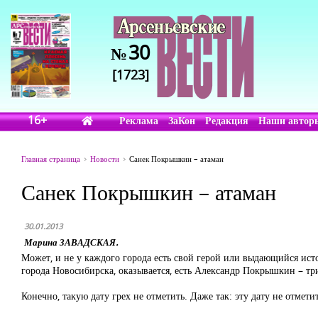
30
№
[1723]
16+
Реклама
ЗаКон
Редакция
Наши автор
Главная страница
Новости
Санек Покрышкин – атаман
Санек Покрышкин – атаман
30.01.2013
Марина ЗАВАДСКАЯ.
Может, и не у каждого города есть свой герой или выдающийся истор
города Новосибирска, оказывается, есть Александр Покрышкин – три
Конечно, такую дату грех не отметить. Даже так: эту дату не отметит