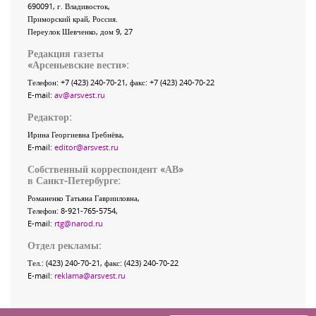
690091
, г.
Владивосток
,
Приморский край
,
Россия
.
Переулок Шевченко
, дом 9, 27
Редакция газеты
«
Арсеньевские вести
»:
Телефон:
+7 (423) 240-70-21
, факс:
+7 (423) 240-70-22
E-mail:
av@arsvest.ru
Редактор:
Ирина Георгиевна Гребнёва,
E-mail:
editor@arsvest.ru
Собственный корреспондент «АВ»
в Санкт-Петербурге:
Романенко Татьяна Гаврииловна,
Телефон: 8-921-765-5754,
E-mail:
rtg@narod.ru
Отдел рекламы:
Тел.: (423) 240-70-21, факс: (423) 240-70-22
E-mail:
reklama@arsvest.ru