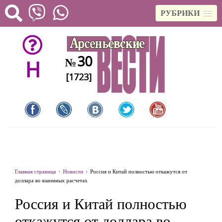
РУБРИКИ
30
№
H
[1723]
Главная страница
Новости
Россия и Китай полностью откажутся от
доллара во взаимных расчетах
Россия и Китай полностью
откажутся от доллара во