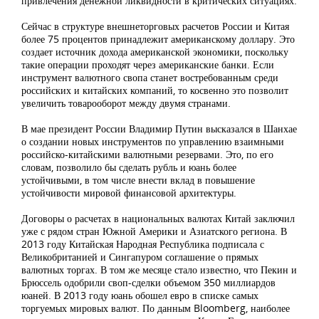
привлечения денежной ликвидности в критических ситуациях.
Сейчас в структуре внешнеторговых расчетов России и Китая
более 75 процентов принадлежит американскому доллару. Это
создает источник дохода американской экономики, поскольку
такие операции проходят через американские банки. Если
инструмент валютного свопа станет востребованным среди
российских и китайских компаний, то косвенно это позволит
увеличить товарооборот между двумя странами.
В мае президент России Владимир Путин высказался в Шанхае
о создании новых инструментов по управлению взаимными
российско-китайскими валютными резервами. Это, по его
словам, позволило бы сделать рубль и юань более
устойчивыми, в том числе внести вклад в повышение
устойчивости мировой финансовой архитектуры.
Договоры о расчетах в национальных валютах Китай заключил
уже с рядом стран Южной Америки и Азиатского региона. В
2013 году Китайская Народная Республика подписала с
Великобританией и Сингапуром соглашение о прямых
валютных торгах. В том же месяце стало известно, что Пекин и
Брюссель одобрили своп-сделки объемом 350 миллиардов
юаней. В 2013 году юань обошел евро в списке самых
торгуемых мировых валют. По данным Bloomberg, наиболее