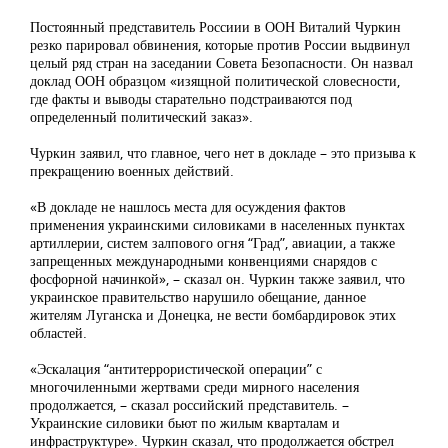
Постоянный представитель Россиии в ООН Виталий Чуркин
резко парировал обвинения, которые против России выдвинул
целый ряд стран на заседании Совета Безопасности. Он назвал
доклад ООН образцом «изящной политической словесности,
где факты и выводы старательно подстраиваются под
определенный политический заказ».
Чуркин заявил, что главное, чего нет в докладе – это призыва к
прекращению военных действий.
«В докладе не нашлось места для осуждения фактов
применения украинскими силовиками в населенных пунктах
артиллерии, систем залпового огня “Град”, авиации, а также
запрещенных международными конвенциями снарядов с
фосфорной начинкой», – сказал он. Чуркин также заявил, что
украинское правительство нарушило обещание, данное
жителям Луганска и Донецка, не вести бомбардировок этих
областей.
«Эскалация “антитеррористической операции” с
многочиленными жертвами среди мирного населения
продолжается, – сказал российский представитель. –
Украинские силовики бьют по жилым кварталам и
инфраструктуре». Чуркин сказал, что продолжается обстрел