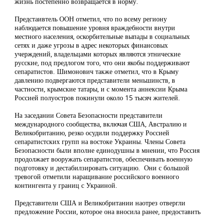
жизнь постепенно возвращается в норму.
Предстаивтель ООН отметил, что по всему региону
наблюдается повышение уровня враждебности внутри
местного населения, оскорбительные выпады в социальных
сетях и даже угрозы в адрес некоторых финансовых
учерждений, владельцами которых являются этнические
русские, под предлогом того, что они якобы поддерживают
сепаратистов. Шимонович также отметил, что в Крыму
давлению подвергаются представители меньшинств, в
частности, крымские татары, и с момента аннексии Крыма
Россией полуостров покинули около 15 тысяч жителей.
На заседании Совета Безопасности представители
международного сообщества, включая США, Австралию и
Великобританию, резко осудили поддержку Россией
сепаратистских групп на востоке Украины. Члены Совета
Безопасности были вполне единодушны в мнении, что Россия
продолжает вооружать сепаратистов, обеспечивать военную
подготовку и дестабилзировать ситуацию. Они с большой
тревогой отметили наращивание российского военного
контингента у границ с Украиной.
Представители США и Великобритании наотрез отвергли
предложение России, которое она вносила ранее, предоставить