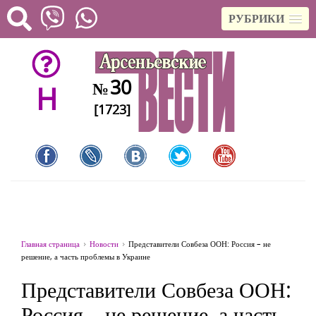
РУБРИКИ
30
№
H
[1723]
Главная страница
Новости
Представители Совбеза ООН: Россия – не
решение, а часть проблемы в Украине
Представители Совбеза ООН:
Россия – не решение, а часть