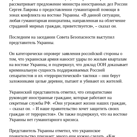
рассматривает предложение министра иностранных дел России
Сергея Лаврова о предоставлении гуманитарной помощи в
зонах конфликта на востоке Украины. «В данной ситуации,
любая гуманитарная инициатива, направленная на облегчение
страданий мирных граждан, приветствуется», – сказал он.
Последним на заседании Совета Безопасности выступил
представитель Украины.
Он категорически опроверг заявления российской стороны о
том, что украинская армия наносит удары по жилым кварталам
на востоке Украины, и подчеркнул, что доклад ООН доказывает
криминальную сущность поддерживаемых Россией
сепаратистов и их «террористической» тактики – они берут
заложниками целые деревни, пытают и убивают их жителей.
Украинский представитель отметил, что сепаратистами
руководят иностранные граждане, которые работают на
секретные службы РФ. «Они угрожают жизни наших граждан,
– сказал он. – И наше правительство хочет защитить своих
граждан от террористов». Он также подчеркнул, что на востоке
Украины нет гуманитарного кризиса.
Представитель Украины отметил, что украинское
правительство признает: много еще нужно сделать. «Как