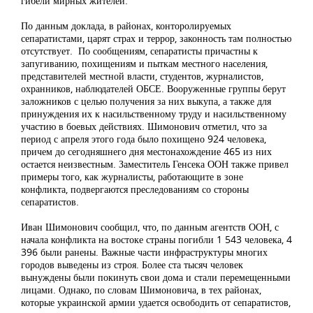
гибели мирных жителей.
По данным доклада, в районах, конторолируемых
сепаратистами, царят страх и террор, законность там полностью
отсутствует. По сообщениям, сепаратисты причастны к
запугиванию, похищениям и пыткам местного населения,
представителей местной власти, студентов, журналистов,
охранников, наблюдателей ОБСЕ. Вооруженные группы берут
заложников с целью получения за них выкупа, а также для
принуждения их к насильственному труду и насильственному
участию в боевых действиях. Шимонович отметил, что за
период с апреля этого года было похищено 924 человека,
причем до сегодняшнего дня местонахождение 465 из них
остается неизвестным. Заместитель Генсека ООН также привел
примеры того, как журналисты, работающите в зоне
конфликта, подвергаются преследованиям со стороны
сепаратистов.
Иван Шимонович сообщил, что, по данным агентств ООН, с
начала конфликта на востоке страны погибли 1 543 человека, 4
396 были ранены. Важные части инфраструктуры многих
городов выведены из строя. Более ста тысяч человек
вынуждены были покинуть свои дома и стали перемещенными
лицами. Однако, по словам Шимоновича, в тех районах,
которые украинской армии удается освободить от сепаратистов,