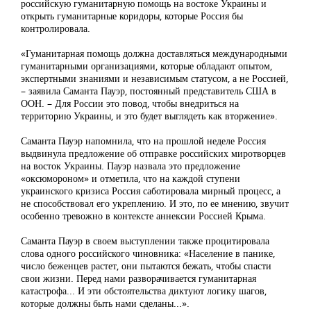
российскую гуманитарную помощь на востоке Украины и
открыть гуманитарные коридоры, которые Россия бы
контролировала.
«Гуманитарная помощь должна доставляться международными
гуманитарными организациями, которые обладают опытом,
экспертными знаниями и независимым статусом, а не Россией,
– заявила Саманта Пауэр, постоянный представитель США в
ООН. – Для России это повод, чтобы внедриться на
территорию Украины, и это будет выглядеть как вторжение».
Саманта Пауэр напомнила, что на прошлой неделе Россия
выдвинула предложение об отправке российских миротворцев
на восток Украины. Пауэр назвала это предложение
«оксюмороном» и отметила, что на каждой ступени
украинского кризиса Россия саботировала мирный процесс, а
не способствовал его укреплению. И это, по ее мнению, звучит
особенно тревожно в контексте аннексии Россией Крыма.
Саманта Пауэр в своем выступлении также процитировала
слова одного российского чиновника: «Население в панике,
число беженцев растет, они пытаются бежать, чтобы спасти
свои жизни. Перед нами разворачивается гуманитарная
катастрофа... И эти обстоятельства диктуют логику шагов,
которые должны быть нами сделаны...».