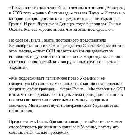
«Только вот эти заявления были сделаны в этот день, 8 августа,
в 2008 году – ровно 6 лет назад, – сказала Пауэр. – И страна, о
которой говорил российский представитель, – не Украина, а
Грузия. И роль Луганска и Донецка тогда выполняла Южная
Осетия. Мы все хорошо знаем, что за этим последовало».
По словам Лиала Гранта, постоянного представителя
Великобританиии в ООН и преседателя Совета Безопасности в
этом месяце, «отчет ООН является ясным свидетельством
вопиющих нарушений по отношению к мирному населению
со стороны про-российских вооруженных групп на востоке
Украины».
«Мы поддерживает легитимное право Украины и ее
священную обязанность восстановить законность и порядок и
защитить своих граждан, – сказал Грант. – Мы согласны с ООН
в том, что сила должна быть применена пропорционально и в
полном соответствии с местными и международными
законами. Мы приветствует приверженность Украины этим
принципам».
Представитель Великобритании заявил, что «Россия не может
способствовать разрешению кризиса в Украине, потому что
сама является частью проблемы».