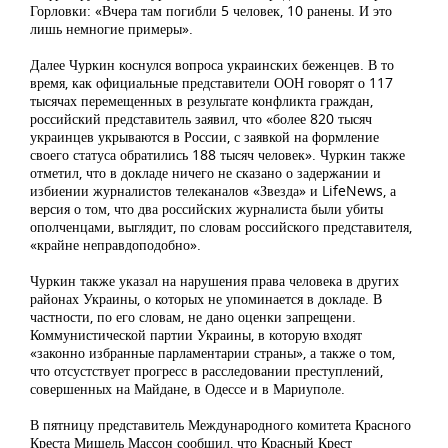
Горловки: «Вчера там погибли 5 человек, 10 ранены. И это
лишь немногие примеры».
Далее Чуркин коснулся вопроса украинских беженцев. В то
время, как официальные представители ООН говорят о 117
тысячах перемещенных в результате конфликта граждан,
российский представитель заявил, что «более 820 тысяч
украинцев укрываются в России, с заявкой на формление
своего статуса обратились 188 тысяч человек». Чуркин также
отметил, что в докладе ничего не сказано о задержании и
избиении журналистов телеканалов «Звезда» и LifeNews, а
версия о том, что два российских журналиста были убиты
ополченцами, выглядит, по словам российского представителя,
«крайне неправдоподобно».
Чуркин также указал на нарушения права человека в других
районах Украины, о которых не упоминается в докладе. В
частности, по его словам, не дано оценки запрещени.
Коммунистической партии Украины, в которую входят
«законно избранные парламентарии страны», а также о том,
что отсустствует прогресс в расследовании преступлений,
совершенных на Майдане, в Одессе и в Мариуполе.
В пятницу представитель Международного комитета Красного
Креста Мишель Массон сообщил, что Красный Крест