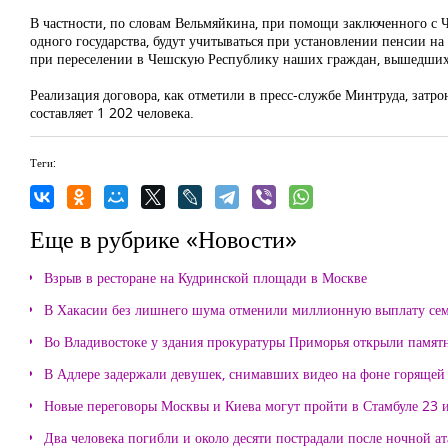
В частности, по словам Вельмяйкина, при помощи заключенного с 
одного государства, будут учитываться при установлении пенсии н
при переселении в Чешскую Республику наших граждан, вышедших 
Реализация договора, как отметили в пресс-службе Минтруда, зат
составляет 1 202 человека.
Теги:
Еще в рубрике «Новости»
Взрыв в ресторане на Кудринской площади в Москве
В Хакасии без лишнего шума отменили миллионную выплату се
Во Владивостоке у здания прокуратуры Приморья открыли памя
В Адлере задержали девушек, снимавших видео на фоне горящей
Новые переговоры Москвы и Киева могут пройти в Стамбуле 23 
Два человека погибли и около десяти пострадали после ночной а