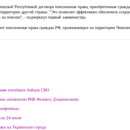
Чешской Республикой договора пенсионные права, приобретенные гражда
а территории другой страны. "Это позволит эффективно обеспечить сохра
на пенсию", - подчеркнул первый замминистра.
ронет пенсионные права граждан РФ, проживающих на территории Чешско
мьям погибших бойцов СВО
тник основателю ВЧК Феликсу Дзержинскому
 нефтебазы
или 24 июля
таки на Украинские города