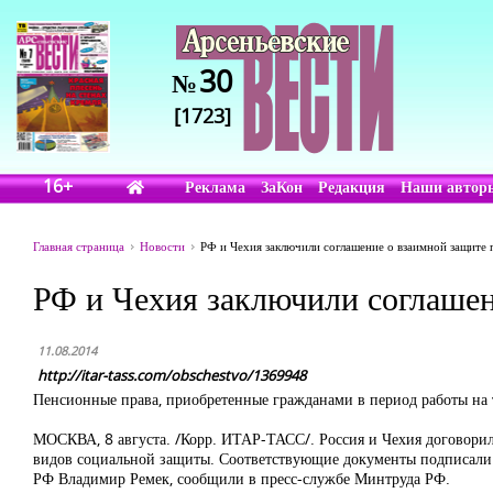
30
№
[1723]
16+
Реклама
ЗаКон
Редакция
Наши автор
Главная страница
Новости
РФ и Чехия заключили соглашение о взаимной защите
РФ и Чехия заключили соглашен
11.08.2014
http://itar-tass.com/obschestvo/1369948
Пенсионные права, приобретенные гражданами в период работы на т
МОСКВА, 8 августа. /Корр. ИТАР-ТАСС/. Россия и Чехия договорил
видов социальной защиты. Соответствующие документы подписали 
РФ Владимир Ремек, сообщили в пресс-службе Минтруда РФ.