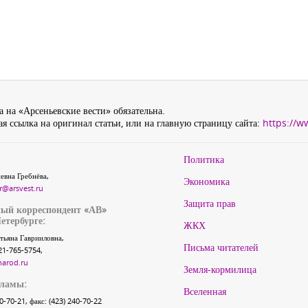
 на «Арсеньевские вести» обязательна.
я ссылка на оригинал статьи, или на главную страницу сайта:
https://w
Политика
евна Гребнёва,
Экономика
r@arsvest.ru
Защита прав
ый корреспондент «АВ»
етербурге:
ЖКХ
тьяна Гаврииловна,
Письма читателей
21-765-5754,
narod.ru
Земля-кормилица
кламы:
Вселенная
40-70-21, факс: (423) 240-70-22