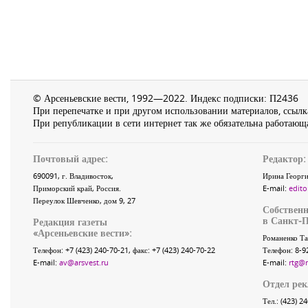
© Арсеньевские вести, 1992—2022. Индекс подписки: П2436
При перепечатке и при другом использовании материалов, ссылка
При републикации в сети интернет так же обязательна работающа
Почтовый адрес:
Редактор:
690091
, г.
Владивосток
,
Ирина Георги
Приморский край
,
Россия
.
E-mail:
edito
Переулок Шевченко
, дом 9, 27
Собственн
в Санкт-П
Редакция газеты
«
Арсеньевские вести
»:
Романенко Та
Телефон:
+7 (423) 240-70-21
, факс:
+7 (423) 240-70-22
Телефон: 8-9
E-mail:
av@arsvest.ru
E-mail:
rtg@
Отдел ре
Тел.: (423) 2