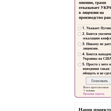
мнению, трамп
отказывает УКР
в лицензии на
производство рак
1. Уважает Путин
2. Боится увелич
эскалацию конфл
3. Никому не дает
лицензии.
4. Боится нападе
Украины на СШ
5. Просто у него 
поведения такая:
обещать и не сдел
Всего проголосовало
1 человек
Прошлые опросы
Наши проект