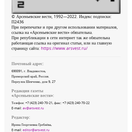
© Арсеньевские вести, 1992—2022. Индекс подписки:
П2436
При перепечатке и при другом использовании материалов,
ссылка на «Арсеньевские вести» обязательна.
При републикации в сети интернет так же обязательна
работающая ссылка на оригинал статьи, или на главную
страницу сайта:
https://www.arsvest.ru/
Почтовый адрес:
690091
, г.
Владивосток
,
Приморский край
,
Россия
.
Переулок Шевченко
, дом 9, 27
Редакция газеты
«
Арсеньевские вести
»:
Телефон:
+7 (423) 240-70-21
, факс:
+7 (423) 240-70-22
E-mail:
av@arsvest.ru
Редактор:
Ирина Георгиевна Гребнёва,
E-mail:
editor@arsvest.ru