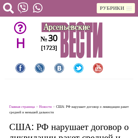
РУБРИКИ
30
№
H
[1723]
Главная страница
Новости
США: РФ нарушает договор о ликвидации ракет
средней и меньшей дальности
США: РФ нарушает договор о
ликвидации ракет средней и