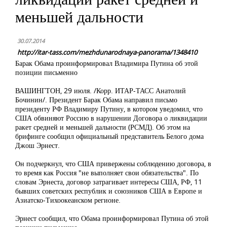
меньшей дальности
30.07.2014
http://itar-tass.com/mezhdunarodnaya-panorama/1348410
Барак Обама проинформировал Владимира Путина об этой
позиции письменно
ВАШИНГТОН, 29 июля. /Корр. ИТАР-ТАСС Анатолий
Бочинин/. Президент Барак Обама направил письмо
президенту РФ Владимиру Путину, в котором уведомил, что
США обвиняют Россию в нарушении Договора о ликвидации
ракет средней и меньшей дальности (РСМД). Об этом на
брифинге сообщил официальный представитель Белого дома
Джош Эрнест.
Он подчеркнул, что США привержены соблюдению договора, в
то время как Россия "не выполняет свои обязательства". По
словам Эрнеста, договор затрагивает интересы США, РФ, 11
бывших советских республик и союзников США в Европе и
Азиатско-Тихоокеанском регионе.
Эрнест сообщил, что Обама проинформировал Путина об этой