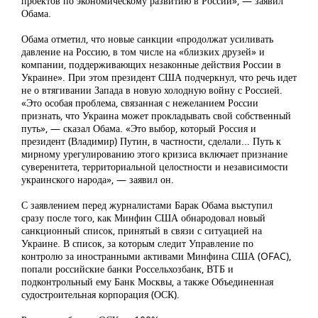
проектов по экономическому развитию в России», — заявил
Обама.
Обама отметил, что новые санкции «продолжат усиливать
давление на Россию, в том числе на «близких друзей» и
компании, поддерживающих незаконные действия России в
Украине». При этом президент США подчеркнул, что речь идет
не о втягивании Запада в новую холодную войну с Россией.
«Это особая проблема, связанная с нежеланием России
признать, что Украина может прокладывать свой собственный
путь», — сказал Обама. «Это выбор, который Россия и
президент (Владимир) Путин, в частности, сделали... Путь к
мирному урегулированию этого кризиса включает признание
суверенитета, территориальной целостности и независимости
украинского народа», — заявил он.
С заявлением перед журналистами Барак Обама выступил
сразу после того, как Минфин США обнародовал новый
санкционный список, принятый в связи с ситуацией на
Украине. В список, за которым следит Управление по
контролю за иностранными активами Минфина США (OFAC),
попали российские банки Россельхозбанк, ВТБ и
подконтрольный ему Банк Москвы, а также Объединенная
судостроительная корпорация (ОСК).