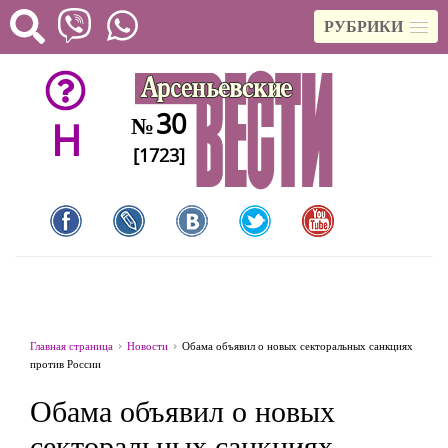
РУБРИКИ
30
№
H
[1723]
Главная страница
Новости
Обама объявил о новых секторальных санкциях
против России
Обама объявил о новых
секторальных санкциях