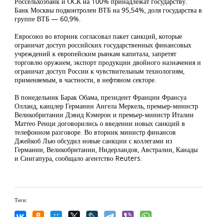
Россельхозбанк и ОСК на 100% принадлежат государству.
Банк Москвы подконтролен ВТБ на 95,54%, доля государства в
группе ВТБ — 60,9%.
Евросоюз во вторник согласовал пакет санкций, которые
ограничат доступ российских государственных финансовых
учреждений к европейским рынкам капитала, запретят
торговлю оружием, экспорт продукции двойного назначения и
ограничат доступ России к чувствительным технологиям,
применяемым, в частности, в нефтяном секторе.
В понедельник Барак Обама, президент Франции Франсуа
Олланд, канцлер Германии Ангела Меркель, премьер-министр
Великобритании Дэвид Кэмерон и премьер-министр Италии
Маттео Ренци договорились о введении новых санкций в
телефонном разговоре. Во вторник министр финансов
Джейкоб Лью обсудил новые санкции с коллегами из
Германии, Великобритании, Нидерландов, Австралии, Канады
и Сингапура, сообщало агентство Reuters.
Теги: