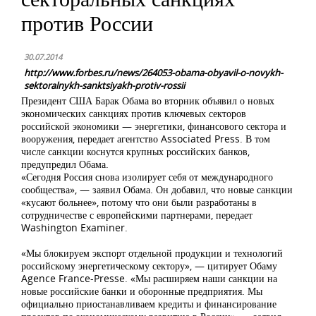
против России
30.07.2014
http://www.forbes.ru/news/264053-obama-obyavil-o-novykh-
sektoralnykh-sanktsiyakh-protiv-rossii
Президент США Барак Обама во вторник объявил о новых
экономических санкциях против ключевых секторов
российской экономики — энергетики, финансового сектора и
вооружения, передает агентство Associated Press. В том
числе санкции коснутся крупных российских банков,
предупредил Обама.
«Сегодня Россия снова изолирует себя от международного
сообщества», — заявил Обама. Он добавил, что новые санкции
«кусают больнее», потому что они были разработаны в
сотрудничестве с европейскими партнерами, передает
Washington Examiner‎.
«Мы блокируем экспорт отдельной продукции и технологий
российскому энергетическому сектору», — цитирует Обаму
Agence France-Presse. «Мы расширяем наши санкции на
новые российские банки и оборонные предприятия. Мы
официально приостанавливаем кредиты и финансирование