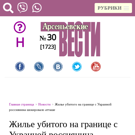
РУБРИКИ
30
№
H
[1723]
Главная страница
Новости
Жилье убитого на границе с Украиной
россиянина шокировало атташе
Жилье убитого на границе с
Украиной россиянина