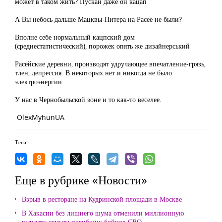
может в таком жить? Пускай даже он кацап
А Вы небось дальше Мацквы-Питера на Расее не были?
Вполне себе нормальный кацпский дом
(среднестатистический), порожек опять же дизайнерський
Расейские деревни, производят удручающее впечатление-грязь,
тлен, депрессия. В некоторых нет и никогда не было
электроэнергии
У нас в Чернобыльской зоне и то как-то веселее.
OlexMyhunUA
Теги:
Еще в рубрике «Новости»
Взрыв в ресторане на Кудринской площади в Москве
В Хакасии без лишнего шума отменили миллионную
выплату семьям погибших бойцов СВО