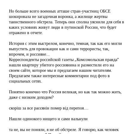
Но больше всего военных атташе стран-участниц ОБСЕ
шокировала не загадочная воронка, а жилище жертвы
таинственного обстрела. Теперь они сполна уяснили для себя в
каких условиях живут люди в путинской России, что будет
отражено в отчете.
История с этим выстрелом, конечно, темная, так как его могли
выпустить для провокации как и сами террористы, так,
впрочем, и россияне...
Корреспонденты российской газеты „Комсомольская правда”
нашли квартиру убитого россиянина и разместили его на
своем сайте, которое мы и предлагаем нашим читателям.
Предлагаем также интересные комментарии под фото в
социальных сетях.
Понятно конечно что Россия великая, но как так можно жить,
даже с низким доходом?
скоріш за все расєянін помер від перепоя....
Нашли одинокого нищего и сами вальнули
та не, вы не поняли, я не об обстреле. Я говорю, как человек