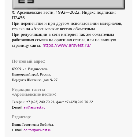
© Арсеньевские вести, 1992—2022. Индекс подписки:
П2436
При перепечатке и при другом использовании материалов,
ссылка на «Арсеньевские вести» обязательна.
При републикации в сети интернет так же обязательна
работающая ссылка на оригинал статьи, или на главную
страницу сайта:
https://www.arsvest.ru/
Почтовый адрес:
690091
, г.
Владивосток
,
Приморский край
,
Россия
.
Переулок Шевченко
, дом 9, 27
Редакция газеты
«
Арсеньевские вести
»:
Телефон:
+7 (423) 240-70-21
, факс:
+7 (423) 240-70-22
E-mail:
av@arsvest.ru
Редактор:
Ирина Георгиевна Гребнёва,
E-mail:
editor@arsvest.ru