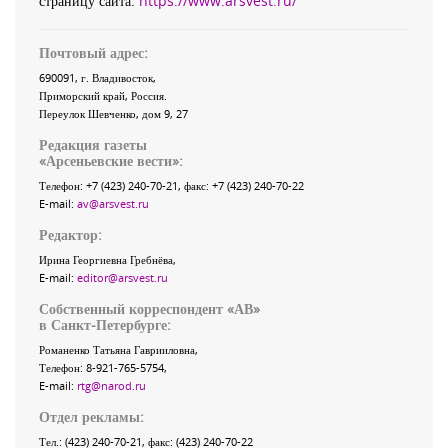
страницу сайта:
https://www.arsvest.ru/
Почтовый адрес:
690091
, г.
Владивосток
,
Приморский край
,
Россия
.
Переулок Шевченко
, дом 9, 27
Редакция газеты
«
Арсеньевские вести
»:
Телефон:
+7 (423) 240-70-21
, факс:
+7 (423) 240-70-22
E-mail:
av@arsvest.ru
Редактор:
Ирина Георгиевна Гребнёва,
E-mail:
editor@arsvest.ru
Собственный корреспондент «АВ»
в Санкт-Петербурге:
Романенко Татьяна Гаврииловна,
Телефон: 8-921-765-5754,
E-mail:
rtg@narod.ru
Отдел рекламы:
Тел.: (423) 240-70-21, факс: (423) 240-70-22