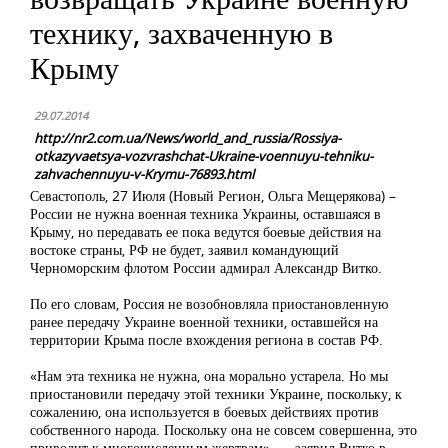
технику, захваченную в
Крыму
29.07.2014
http://nr2.com.ua/News/world_and_russia/Rossiya-
otkazyvaetsya-vozvrashchat-Ukraine-voennuyu-tehniku-
zahvachennuyu-v-Krymu-76893.html
Севастополь, 27 Июля (Новый Регион, Ольга Мещерякова) –
России не нужна военная техника Украины, оставшаяся в
Крыму, но передавать ее пока ведутся боевые действия на
востоке страны, РФ не будет, заявил командующий
Черноморским флотом России адмирал Александр Витко.
По его словам, Россия не возобновляла приостановленную
ранее передачу Украине военной техники, оставшейся на
территории Крыма после вхождения региона в состав РФ.
«Нам эта техника не нужна, она морально устарела. Но мы
приостановили передачу этой техники Украине, поскольку, к
сожалению, она используется в боевых действиях против
собственного народа. Поскольку она не совсем совершенна, это
приводит к многочисленным жертвам», — заявил Витко в