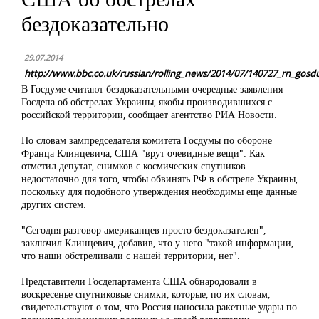
бездоказательно
29.07.2014
http://www.bbc.co.uk/russian/rolling_news/2014/07/140727_rn_gosd
В Госдуме считают бездоказательными очередные заявления
Госдепа об обстрелах Украины, якобы производившихся с
российской территории, сообщает агентство РИА Новости.
По словам зампредседателя комитета Госдумы по обороне
Франца Клинцевича, США "врут очевидные вещи". Как
отметил депутат, снимков с космических спутников
недостаточно для того, чтобы обвинять РФ в обстреле Украины,
поскольку для подобного утверждения необходимы еще данные
других систем.
"Сегодня разговор американцев просто бездоказателен", -
заключил Клинцевич, добавив, что у него "такой информации,
что наши обстреливали с нашей территории, нет".
Представители Госдепартамента США обнародовали в
воскресенье спутниковые снимки, которые, по их словам,
свидетельствуют о том, что Россия наносила ракетные удары по