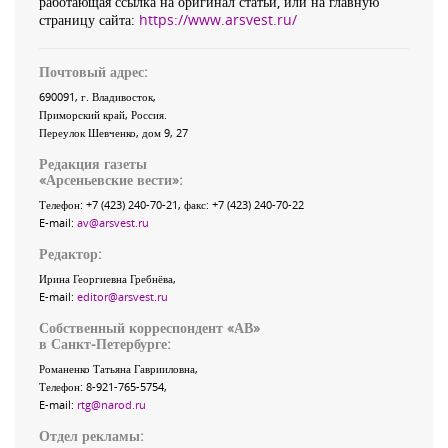
работающая ссылка на оригинал статьи, или на главную
страницу сайта:
https://www.arsvest.ru/
Почтовый адрес:
690091
, г.
Владивосток
,
Приморский край
,
Россия
.
Переулок Шевченко
, дом 9, 27
Редакция газеты
«
Арсеньевские вести
»:
Телефон:
+7 (423) 240-70-21
, факс:
+7 (423) 240-70-22
E-mail:
av@arsvest.ru
Редактор:
Ирина Георгиевна Гребнёва,
E-mail:
editor@arsvest.ru
Собственный корреспондент «АВ»
в Санкт-Петербурге:
Романенко Татьяна Гаврииловна,
Телефон: 8-921-765-5754,
E-mail:
rtg@narod.ru
Отдел рекламы: