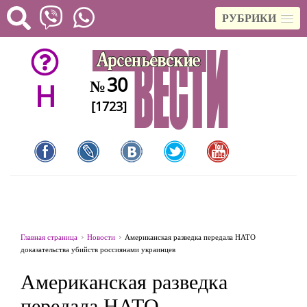
РУБРИКИ
30
№
H
[1723]
Главная страница
Новости
Американская разведка передала НАТО
доказательства убийств россиянами украинцев
Американская разведка
передала НАТО