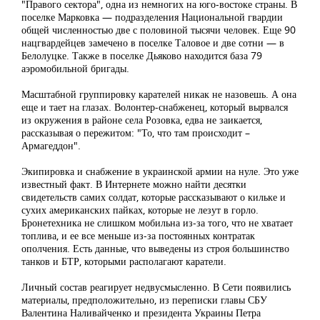
"Правого сектора", одна из немногих на юго-востоке страны. В
поселке Марковка — подразделения Национальной гвардии
общей численностью две с половиной тысячи человек. Еще 90
нацгвардейцев замечено в поселке Таловое и две сотни — в
Белолуцке. Также в поселке Дьяково находится база 79
аэромобильной бригады.
Масштабной группировку карателей никак не назовешь. А она
еще и тает на глазах. Волонтер-снабженец, который вырвался
из окружения в районе села Розовка, едва не заикается,
рассказывая о пережитом: "То, что там происходит –
Армагеддон".
Экипировка и снабжение в украинской армии на нуле. Это уже
известный факт. В Интернете можно найти десятки
свидетельств самих солдат, которые рассказывают о кильке и
сухих американских пайках, которые не лезут в горло.
Бронетехника не слишком мобильна из-за того, что не хватает
топлива, и ее все меньше из-за постоянных контратак
ополчения. Есть данные, что выведены из строя большинство
танков и БТР, которыми располагают каратели.
Личный состав реагирует недвусмысленно. В Сети появились
материалы, предположительно, из переписки главы СБУ
Валентина Наливайченко и президента Украины Петра