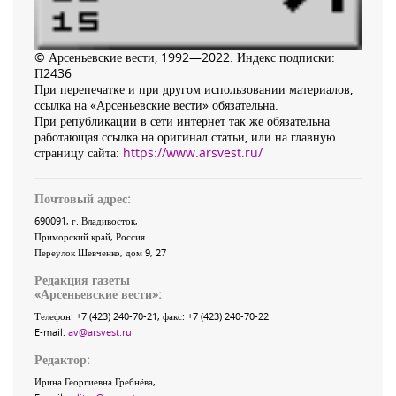
© Арсеньевские вести, 1992—2022. Индекс подписки:
П2436
При перепечатке и при другом использовании материалов,
ссылка на «Арсеньевские вести» обязательна.
При републикации в сети интернет так же обязательна
работающая ссылка на оригинал статьи, или на главную
страницу сайта:
https://www.arsvest.ru/
Почтовый адрес:
690091
, г.
Владивосток
,
Приморский край
,
Россия
.
Переулок Шевченко
, дом 9, 27
Редакция газеты
«
Арсеньевские вести
»:
Телефон:
+7 (423) 240-70-21
, факс:
+7 (423) 240-70-22
E-mail:
av@arsvest.ru
Редактор:
Ирина Георгиевна Гребнёва,