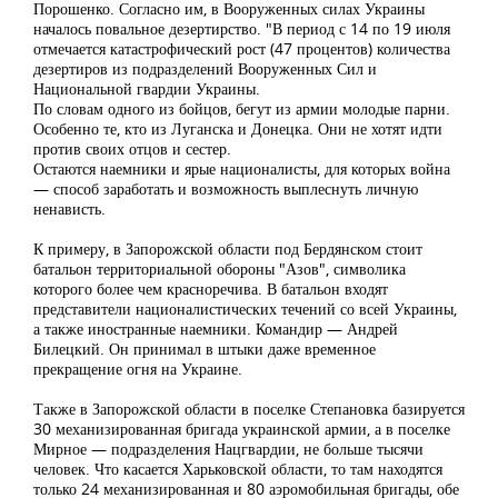
Порошенко. Согласно им, в Вооруженных силах Украины
началось повальное дезертирство. "В период с 14 по 19 июля
отмечается катастрофический рост (47 процентов) количества
дезертиров из подразделений Вооруженных Сил и
Национальной гвардии Украины.
По словам одного из бойцов, бегут из армии молодые парни.
Особенно те, кто из Луганска и Донецка. Они не хотят идти
против своих отцов и сестер.
Остаются наемники и ярые националисты, для которых война
— способ заработать и возможность выплеснуть личную
ненависть.
К примеру, в Запорожской области под Бердянском стоит
батальон территориальной обороны "Азов", символика
которого более чем красноречива. В батальон входят
представители националистических течений со всей Украины,
а также иностранные наемники. Командир — Андрей
Билецкий. Он принимал в штыки даже временное
прекращение огня на Украине.
Также в Запорожской области в поселке Степановка базируется
30 механизированная бригада украинской армии, а в поселке
Мирное — подразделения Нацгвардии, не больше тысячи
человек. Что касается Харьковской области, то там находятся
только 24 механизированная и 80 аэромобильная бригады, обе