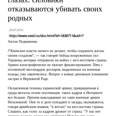
отказываются убивать своих
родных
29.07.2014
http://www.vesti.ru/doc.html?id=1838711&cid=7
Антон Подковенко
/"Киевские власти ничего не делают, чтобы сохранить жизнь
своим солдатам", — так говорят бойцы вооруженных сил
Украины, которых отправили на войну с юго-востоком страны.
Армии катастрофически не хватает финансирования. Пять с
половиной миллиардов долларов, выделенных на военные
нужды, уже закончились. Вопрос о новых денежных вливаниях
застрял в Верховной Раде.
Оплавленная техника украинской армии, превращенная в
груды металла огнем ополченцев: таких кадров в Интернете
все больше. Причем выкладывают их сами военные армии
Незалежной. Они то и дело попадают в засады, оказываются,
говоря армейским языком, "в котлах" на юго-востоке страны.
Слышно, как голос за кадром дрожит от страха: "У нас нет
другого выхода, кроме как отступать! Потому что наше