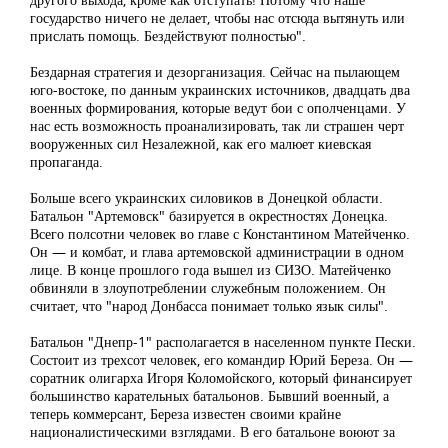
государство ничего не делает, чтобы нас отсюда вытянуть или
прислать помощь. Бездействуют полностью".
Бездарная стратегия и дезорганизация. Сейчас на пылающем
юго-востоке, по данным украинских источников, двадцать два
военных формирования, которые ведут бои с ополченцами. У
нас есть возможность проанализировать, так ли страшен черт
вооруженных сил Незалежной, как его малюет киевская
пропаганда.
Больше всего украинских силовиков в Донецкой области.
Батальон "Артемовск" базируется в окрестностях Донецка.
Всего полсотни человек во главе с Константином Матейченко.
Он — и комбат, и глава артемовской администрации в одном
лице. В конце прошлого года вышел из СИЗО. Матейченко
обвиняли в злоупотреблении служебным положением. Он
считает, что "народ Донбасса понимает только язык силы".
Батальон "Днепр-1" располагается в населенном пункте Пески.
Состоит из трехсот человек, его командир Юрий Береза. Он —
соратник олигарха Игоря Коломойского, который финансирует
большинство карательных батальонов. Бывший военный, а
теперь коммерсант, Береза известен своими крайне
националистическими взглядами. В его батальоне воюют за