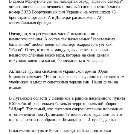
В самом Мариуполе сейчас находится отряд "Правого сектора"
численностью сорок человек и личный состав военной части
номер 3033 Вооруженных сил Украины на оставшихся 16
бронетранспортерах. А в Донецке расположена 72
аэромобильная бригада.
Очевидно, что регулярных частей немного и они
немногочисленны. А состав так называемых "карательных
батальонов" любой военный эксперт охарактеризует как
"сброд". О тех, кто им командует, лучше всего говорят
немногочисленные волонтеры, которые на свои деньги
покупают военным каски, бронежилеты и консервы.
Активист группы снабжения украинской армии Юрий
Бирюков замечает: "Наши горе-генералы учились по советским
учебникам и мыслят советскими терминами. Наши силы на
исходе.
В Луганской области у силовиков в районе населенного пункта
Юбилейный расположен батальон территориальной обороны
"Айдар". Тот самый, что потерпел сокрушительное поражение
от ополченцев под Луганском 18 июня этого года. Сейчас это
полторы сотни новобранцев. Командир — Игорь Радченко.
В населенном пункте Рогань находится база подготовки