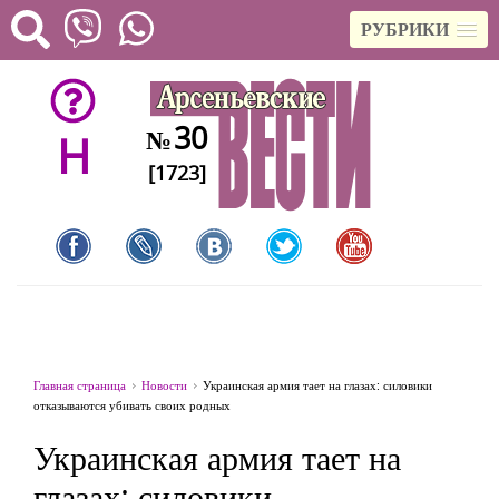
РУБРИКИ
30
№
H
[1723]
Главная страница
Новости
Украинская армия тает на глазах: силовики
отказываются убивать своих родных
Украинская армия тает на
глазах: силовики