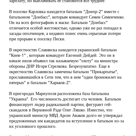
зарплату, но выплачивать ее становится все труднее.
В поселке Карловка находится батальон "Днепр-2" вместе с
батальоном "Донбасс", которым командует Семен Семенченко.
Он на всех фотографиях в маске. Батальон "Донбасс"
отличается особой жестокостью, однако уже не раз попадал в
засады ополченцев, а недавно понес очень серьезные потери
при прорыве к поселку Пески.
В окрестностях Славянска находится украинский батальон
"Киев-1" , которым командует Евгений Дейдей. Это он в
начале июля объявил так называемую "охоту" на министра
обороны ДНР Игоря Стрелкова. Безрезультатно. Еще в
окрестностях Славянска замечены батальон "Прикарпатье",
прославившийся в Сети тем, что в нем "один бронежилет на
пятерых" и батальон "Харьков-2".
В пригородах Мариуполя расположена база батальона
"Украина". Его численность достигает ста человек. Батальон
финансирует лидер радикальной партии, фигурант гей-
скандалов в Верховной Раде Олег Ляшко. Известно, что
украинский министр МВД Арсен Аваков долго не утверждал
предложенных им кандидатов на вступление в батальон из-за
их уголовного прошлого.