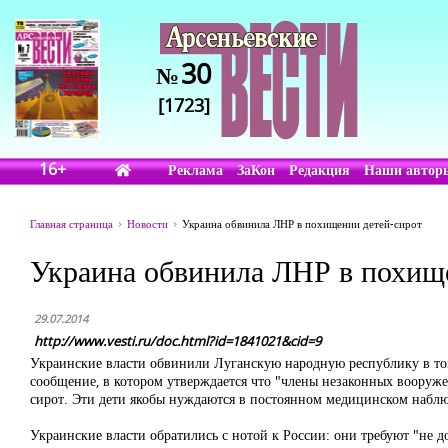
30
№
[1723]
16+
Реклама
ЗаКон
Редакция
Наши автор
Главная страница
Новости
Украина обвинила ЛНР в похищении детей-сирот
Украина обвинила ЛНР в похищ
29.07.2014
http://www.vesti.ru/doc.html?id=1841021&cid=9
Украинские власти обвинили Луганскую народную республику в том
сообщение, в котором утверждается что "члены незаконных вооруж
сирот. Эти дети якобы нуждаются в постоянном медицинском набл
Украинские власти обратились с нотой к России: они требуют "не д