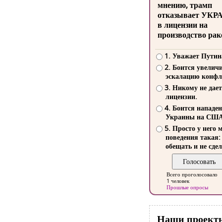
мнению, трамп
отказывает УКР
в лицензии на
производство рак
1. Уважает Путин
2. Боится увелич
эскалацию конфл
3. Никому не дает
лицензии.
4. Боится нападе
Украины на СШ
5. Просто у него 
поведения такая:
обещать и не сдел
Всего проголосовало
1 человек
Прошлые опросы
Наши проект