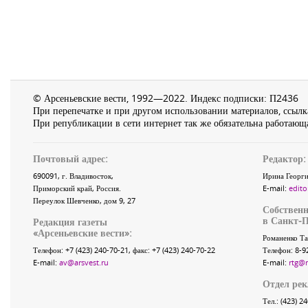
© Арсеньевские вести, 1992—2022. Индекс подписки: П2436
При перепечатке и при другом использовании материалов, ссылка
При републикации в сети интернет так же обязательна работающа
Почтовый адрес:
Редактор:
690091
, г.
Владивосток
,
Ирина Георги
Приморский край
,
Россия
.
E-mail:
edito
Переулок Шевченко
, дом 9, 27
Собственн
в Санкт-П
Редакция газеты
«
Арсеньевские вести
»:
Романенко Та
Телефон:
+7 (423) 240-70-21
, факс:
+7 (423) 240-70-22
Телефон: 8-9
E-mail:
av@arsvest.ru
E-mail:
rtg@
Отдел ре
Тел.: (423) 2