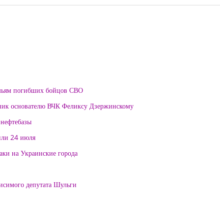
мьям погибших бойцов СВО
тник основателю ВЧК Феликсу Дзержинскому
 нефтебазы
или 24 июля
таки на Украинские города
висимого депутата Шульги