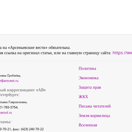
 на «Арсеньевские вести» обязательна.
я ссылка на оригинал статьи, или на главную страницу сайта:
https://w
Политика
евна Гребнёва,
Экономика
r@arsvest.ru
Защита прав
ый корреспондент «АВ»
етербурге:
ЖКХ
тьяна Гаврииловна,
Письма читателей
21-765-5754,
narod.ru
Земля-кормилица
кламы:
Вселенная
40-70-21, факс: (423) 240-70-22