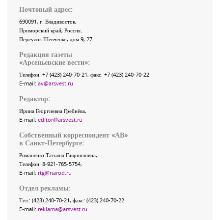
Почтовый адрес:
690091
, г.
Владивосток
,
Приморский край
,
Россия
.
Переулок Шевченко
, дом 9, 27
Редакция газеты
«
Арсеньевские вести
»:
Телефон:
+7 (423) 240-70-21
, факс:
+7 (423) 240-70-22
E-mail:
av@arsvest.ru
Редактор:
Ирина Георгиевна Гребнёва,
E-mail:
editor@arsvest.ru
Собственный корреспондент «АВ»
в Санкт-Петербурге:
Романенко Татьяна Гаврииловна,
Телефон: 8-921-765-5754,
E-mail:
rtg@narod.ru
Отдел рекламы:
Тел.: (423) 240-70-21, факс: (423) 240-70-22
E-mail:
reklama@arsvest.ru