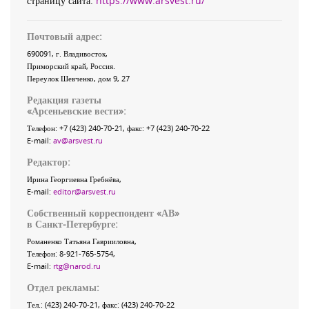
страницу сайта:
https://www.arsvest.ru/
Почтовый адрес:
690091
, г.
Владивосток
,
Приморский край
,
Россия
.
Переулок Шевченко
, дом 9, 27
Редакция газеты
«
Арсеньевские вести
»:
Телефон:
+7 (423) 240-70-21
, факс:
+7 (423) 240-70-22
E-mail:
av@arsvest.ru
Редактор:
Ирина Георгиевна Гребнёва,
E-mail:
editor@arsvest.ru
Собственный корреспондент «АВ»
в Санкт-Петербурге:
Романенко Татьяна Гаврииловна,
Телефон: 8-921-765-5754,
E-mail:
rtg@narod.ru
Отдел рекламы:
Тел.: (423) 240-70-21, факс: (423) 240-70-22