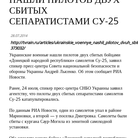
СБИТЫХ
СЕПАРАТИСТАМИ СУ-25
28.07.2014
http://tvrain.ru/articles/ukrainskie_voennye_nashli_pilotov_dvuh_sb
373032/
Украинские военные нашли пилотов двух сбитых бойцами
«Донецкой народной республики» самолетов Су-25, заявил
спикер пресс-центра Совета национальной безопасности и
обороны Украины Андрей Лысенко. Об этом сообщает РИА
Новости.
Ранее, 24 июля, спикер пресс-центра СНБО Украины заявил
агентству, что пилоты двух сбитых сепаратистами самолетов
Су-25 катапультировались.
По данным РИА Новости, один из самолетов упал в районе
Мариновки, а второй — у поселка Дмитровка. Самолеты были
сбиты с кургана Саур-Могила из зенитной самоходной
установки.
Оба самолета нашли бойцы «Донецкой народной республики».