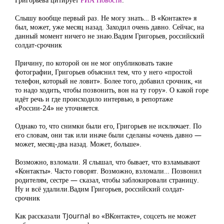
Слышу вообще первый раз. Не могу знать… В «Контакте» я
был, может, уже месяц назад. Заходил очень давно. Сейчас, на
данный момент ничего не знаю.
Вадим Григорьев, российский
солдат-срочник
Причину, по которой он не мог опубликовать такие
фотографии, Григорьев объяснил тем, что у него «простой
телефон, который не ловит». Более того, добавил срочник, «и
то надо ходить, чтобы позвонить, вон на ту гору». О какой горе
идёт речь и где происходило интервью, в репортаже
«России-24» не уточняется.
Однако то, что снимки были его, Григорьев не исключает. По
его словам, они так или иначе были сделаны «очень давно —
может, месяц-два назад. Может, больше».
Возможно, взломали. Я слышал, что бывает, что взламывают
«Контакты». Часто говорят. Возможно, взломали… Позвонил
родителям, сестре — сказал, чтобы заблокировали страницу.
Ну и всё удалили.
Вадим Григорьев, российский солдат-
срочник
Как рассказали TJournal во «ВКонтакте», соцсеть не может