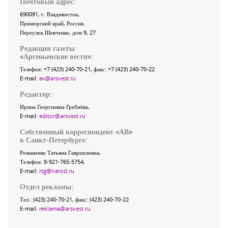
Почтовый адрес:
690091
, г.
Владивосток
,
Приморский край
,
Россия
.
Переулок Шевченко
, дом 9, 27
Редакция газеты
«
Арсеньевские вести
»:
Телефон:
+7 (423) 240-70-21
, факс:
+7 (423) 240-70-22
E-mail:
av@arsvest.ru
Редактор:
Ирина Георгиевна Гребнёва,
E-mail:
editor@arsvest.ru
Собственный корреспондент «АВ»
в Санкт-Петербурге:
Романенко Татьяна Гаврииловна,
Телефон: 8-921-765-5754,
E-mail:
rtg@narod.ru
Отдел рекламы:
Тел.: (423) 240-70-21, факс: (423) 240-70-22
E-mail:
reklama@arsvest.ru