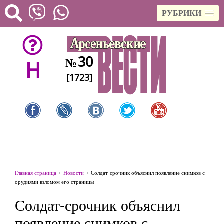
РУБРИКИ
30
№
H
[1723]
Главная страница
Новости
Солдат-срочник объяснил появление снимков с
орудиями взломом его страницы
Солдат-срочник объяснил
появление снимков с