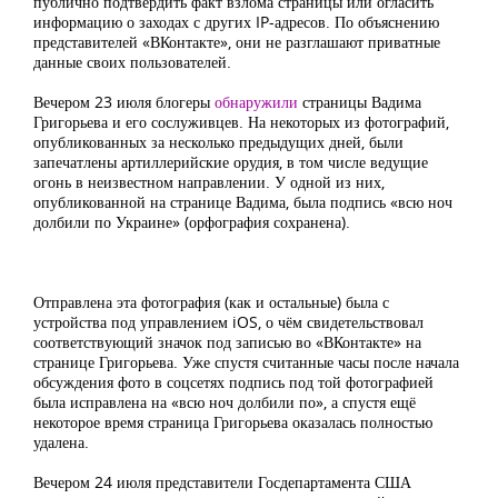
публично подтвердить факт взлома страницы или огласить
информацию о заходах с других IP-адресов. По объяснению
представителей «ВКонтакте», они не разглашают приватные
данные своих пользователей.
Вечером 23 июля блогеры
обнаружили
страницы Вадима
Григорьева и его сослуживцев. На некоторых из фотографий,
опубликованных за несколько предыдущих дней, были
запечатлены артиллерийские орудия, в том числе ведущие
огонь в неизвестном направлении. У одной из них,
опубликованной на странице Вадима, была подпись «всю ноч
долбили по Украине» (орфография сохранена).
Отправлена эта фотография (как и остальные) была с
устройства под управлением iOS, о чём свидетельствовал
соответствующий значок под записью во «ВКонтакте» на
странице Григорьева. Уже спустя считанные часы после начала
обсуждения фото в соцсетях подпись под той фотографией
была исправлена на «всю ноч долбили по», а спустя ещё
некоторое время страница Григорьева оказалась полностью
удалена.
Вечером 24 июля представители Госдепартамента США