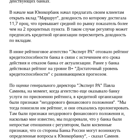
действующих банках.
В начале мая Юникорбанк начал предлагать своим клиентам
открыть вклад "Маршрут", доходность по которому достигала
11,7 проц, что превышает средний по рынку показатель более
чем на 2 процентных пункта. В таком случае регулятор может
предписать кредитной организации пересмотреть доходность
по вкладам.
В июне рейтинговое агентство "Эксперт РА" отозвало рейтинг
кредитоспособности банка в связи с истечением его срока
действия и отказом банка от актуализации. Ранее у банка
действовал рейтинг на уровне В+ "Достаточный уровень
кредитоспособности" с развивающимся прогнозом.
По оценке генерального директора "Эксперт РА" Павла
Самиева, на момент, когда агентство еще оказывало банку
услуги по присвоению рейтинга, в кредитной организации
были признаки "нездорового финансового положения". "Мы
тогда понизили им рейтинг, и они отказались пролонгировать.
Там были признаки нездорового финансового положения и,
насколько мне известно, мы подозревали, что у банка были
непростые отношения с регулятором, были косвенные
признаки, что со стороны Банка России могут возникнуть
определенные вопросы к Юникорбанку", - сказал Самиев.