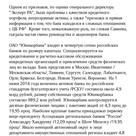
Одним из признаков, по оценке генерального директора
"Эксперт РА", были проблемы с качеством кредитного
портфеля, непрозрачные активы, а также "признаки и прямая
информация о том, что банк находился в сложных отношениях
с ЦБ РФ". Кроме того, немаловажную роль, по словам Самиева,
сыграла частая смена руководства и акционеров банка.
ОАО "Юникорбанк" входит в четвертую сотню российских
банков по размеру капитала. Специализируется на
кредитовании и расчетно-кассовом обслуживании
некредитных организаций и привлечении средств физических
лиц во вклады. Банк представлен в Москве, Ивантеевке /
Московская область/, Тюмени, Сургуте, Салехарде, Лабытнанги,
Орле, Брянске, Белгороде, Новом Уренгое, Воронеже. На 1
июня 2014 года величина активов банка по российским
стандартам бухгалтерского учета /РСБУ/ составила около 4,9
млрд рублей, размер собственных средств Юникорбанка
составлял 989,2 млн рублей. Юникорбанк контролируется
десятью физическими лицами с пакетами акций от 4,3 проц до
19,95 проц. Наиболее крупные пакеты принадлежат первому
вице-президенту Ассоциации региональных банков "Россия"
Александру Хандруеву /12,09 проц/ и Шоте Михелсу /19,95
проц/. Ямало-ненецкий автономный округ в лице
департамента имущественных отношений региона владеет 4,8