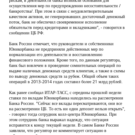
рискам, в деятельности банка возникли основания для
осуществления мер по предупреждению несостоятельности /
банкротства/. При этом в связи с неудовлетворительным
качеством активов, не генерировавших достаточный денежный
поток, банк не обеспечил своевременное исполнение
обязательств перед кредиторами и вкладчиками", - говорится в
сообщении ЦБ РФ.
Банк России отмечает, что руководители и собственники
Юникорбанка не предприняли действенных мер по
нормализации его деятельности и восстановлению
финансового положения. Кроме того, по данным регулятора,
банк был вовлечен в проведение сомнительных операций по
выдаче наличных денежных средств клиентам, а также в схемы
по выводу денежных средств за рубеж. Общий объем таких
операций в 2013-2014 годах составил более 21 млрд рублей.
Как ранее сообщал ИТАР-ТАСС, с середины прошлой недели
ставки по вкладам Юникорбанка находились на рассмотрении
Банка России. "Сейчас все вклады пересматриваются, они все
на рассмотрении ЦБ. То есть ни один депозит нельзя открыть",
- говорил тогда сотрудник колл-центра Юникорбанка. При
этом сотрудник банка выражал надежду, что ситуация
исправится к концу текущей недели. В самом Банке России
заявляли, что регулятор не комментирует ситуацию в