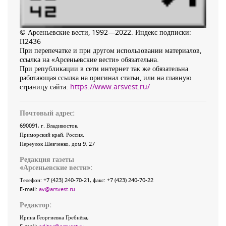
© Арсеньевские вести, 1992—2022. Индекс подписки:
П2436
При перепечатке и при другом использовании материалов,
ссылка на «Арсеньевские вести» обязательна.
При републикации в сети интернет так же обязательна
работающая ссылка на оригинал статьи, или на главную
страницу сайта:
https://www.arsvest.ru/
Почтовый адрес:
690091
, г.
Владивосток
,
Приморский край
,
Россия
.
Переулок Шевченко
, дом 9, 27
Редакция газеты
«
Арсеньевские вести
»:
Телефон:
+7 (423) 240-70-21
, факс:
+7 (423) 240-70-22
E-mail:
av@arsvest.ru
Редактор:
Ирина Георгиевна Гребнёва,