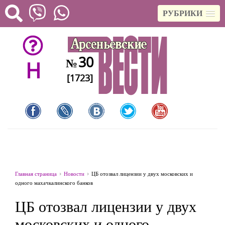
РУБРИКИ
30
№
H
[1723]
Главная страница
Новости
ЦБ отозвал лицензии у двух московских и
одного махачкалинского банков
ЦБ отозвал лицензии у двух
московских и одного