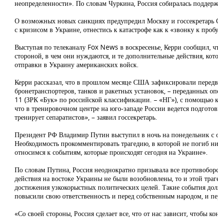
неопределенности». По словам Чуркина, Россия собиралась поддерж
О возможных новых санкциях предупредил Москву и госсекретарь 
с кризисом в Украине, отнестись к катастрофе как к «звонку к пр
Выступая по телеканалу Fox News в воскресенье, Керри сообщил, ч
стороной, в чем они нуждаются, и те дополнительные действия, ко
отправки в Украину американских войск.
Керри рассказал, что в прошлом месяце США зафиксировали передв
бронетранспортеров, танков и ракетных установок, – переданных 
11 (ЗРК «Бук» по российской классификации. – «НГ»), с помощью 
что в тренировочном центре на юго-западе России ведется подготов
тренирует сепаратистов», – заявил госсекретарь.
Президент РФ Владимир Путин выступил в ночь на понедельник с 
Необходимость прокомментировать трагедию, в которой не погиб ни 
относимся к событиям, которые происходят сегодня на Украине».
По словам Путина, Россия неоднократно призывала все противобор
действия на востоке Украины не были возобновлены, то и этой траг
достижения узкокорыстных политических целей. Такие события долж
повысили свою ответственность и перед собственным народом, и пер
«Со своей стороны, Россия сделает все, что от нас зависит, чтобы