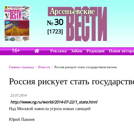
30
№
[1723]
16+
Реклама
ЗаКон
Редакция
Наши автор
Главная страница
Новости
Россия рискует стать государством-изгоем
Россия рискует стать государст
23.07.2014
http://www.ng.ru/world/2014-07-22/1_state.html
Над Москвой нависла угроза новых санкций
Юрий Паниев