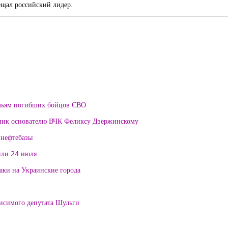
ещал российский лидер.
мьям погибших бойцов СВО
тник основателю ВЧК Феликсу Дзержинскому
 нефтебазы
или 24 июля
таки на Украинские города
висимого депутата Шульги