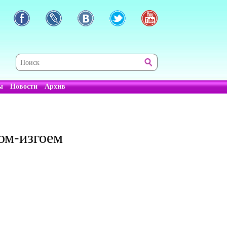
ы
Новости
Архив
вом-изгоем