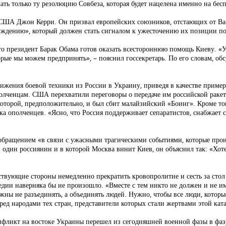
ать только ту резолюцию Совбеза, которая будет нацелена именно на бес
США Джон Керри. Он призвал европейских союзников, отстающих от Ваш
обуждению», который должен стать сигналом к ужесточению их позиции 
то президент Барак Обама готов оказать всестороннюю помощь Киеву. «
торые мы можем предпринять», – пояснил госсекретарь. По его словам, о
ижения боевой техники из России в Украину, приведя в качестве приме
ополченцам. США перехватили переговоры о передаче им российской раке
которой, предположительно, и был сбит малайзийский «Боинг». Кроме т
ка ополченцев. «Ясно, что Россия поддерживает сепаратистов, снабжает с
обращением «в связи с ужасными трагическими событиями, которые про
один россиянин и в которой Москва винит Киев, он объяснил так: «Хотел
ствующие стороны немедленно прекратить кровопролитие и сесть за стол
едии наверняка бы не произошло. «Вместе с тем никто не должен и не им
ны не разъединять, а объединять людей. Нужно, чтобы все люди, которые
ед народами тех стран, представители которых стали жертвами этой кат
 конфликт на востоке Украины перешел из сегодняшней военной фазы в фа