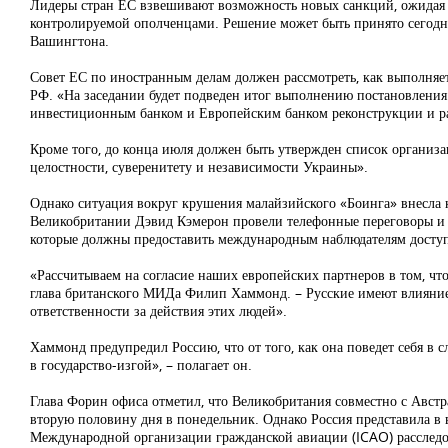
Лидеры стран ЕС взвешивают возможность новых санкций, ожидая д
контролируемой ополченцами. Решение может быть принято сегодня
Вашингтона.
Совет ЕС по иностранным делам должен рассмотреть, как выполняе
РФ. «На заседании будет подведен итог выполнению постановления
инвестиционным банком и Европейским банком реконструкции и ра
Кроме того, до конца июля должен быть утвержден список органи
целостности, суверенитету и независимости Украины».
Однако ситуация вокруг крушения малайзийского «Боинга» внесла
Великобритании Дэвид Кэмерон провели телефонные переговоры и д
которые должны предоставить международным наблюдателям доступ
«Рассчитываем на согласие наших европейских партнеров в том, что
глава британского МИДа Филип Хаммонд. – Русские имеют влияние,
ответственности за действия этих людей».
Хаммонд предупредил Россию, что от того, как она поведет себя в с
в государство-изгой», – полагает он.
Глава Форин офиса отметил, что Великобритания совместно с Австр
вторую половину дня в понедельник. Однако Россия представила в в
Международной организации гражданской авиации (ICAO) расследов