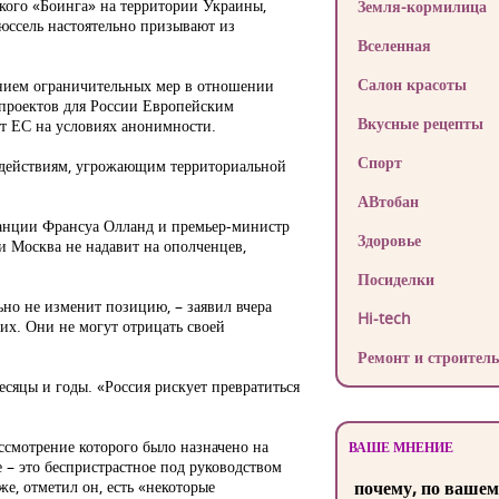
кого «Боинга» на территории Украины,
Земля-кормилица
юссель настоятельно призывают из
Вселенная
Салон красоты
ением ограничительных мер в отношении
 проектов для России Европейским
Вкусные рецепты
т ЕС на условиях анонимности.
Спорт
 действиям, угрожающим территориальной
АВтобан
ранции Франсуа Олланд и премьер-министр
Здоровье
 Москва не надавит на ополченцев,
Посиделки
ьно не изменит позицию, – заявил вчера
Hi-tech
их. Они не могут отрицать своей
Ремонт и строитель
месяцы и годы. «Россия рискует превратиться
ссмотрение которого было назначено на
ВАШЕ МНЕНИЕ
 – это беспристрастное под руководством
, отметил он, есть «некоторые
почему, по вашем