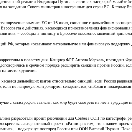
еятельной реакции Владимира Путина в связи с катастрофой малайзийс
 на заседании Совета министров иностранных дел стран ЕС. К этому Бр
тся поручение саммита ЕС от 16 июля, связанное с дальнейшим расшир
 Евросовета о действиях, касающихся приостановления финансирования
звития», – сообщил в пятницу в Брюсселе высокопоставленный диплома
заций РФ, которые «оказывают материальную или финансовую поддержку
 коррективы в повестку дня. Канцлер ФРГ Ангела Меркель, президент Ф
оговорились в срочном порядке расширить санкции против России, если
 на место крушения.
 касается дальнейших шагов относительно санкций, если Россия радикал
 если не напрямую контролируют сепаратистов, снабжая и поддерживая 
лучае с катастрофой, зависит, как мир будет смотреть на нее в грядущие 
алией разработали проект резолюции для Совбеза ООН по катастрофе, ра
оскресенье альтернативный проект. «Разница в том, что в нашем проекте
ание», – подчеркнул постпред России при ООН Виталий Чуркин. Пока же