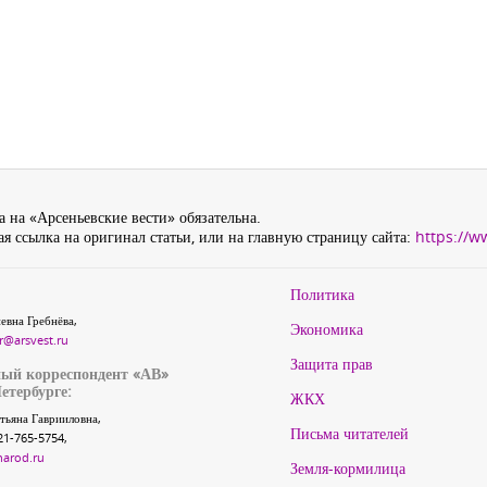
 на «Арсеньевские вести» обязательна.
я ссылка на оригинал статьи, или на главную страницу сайта:
https://w
Политика
евна Гребнёва,
Экономика
r@arsvest.ru
Защита прав
ый корреспондент «АВ»
етербурге:
ЖКХ
тьяна Гаврииловна,
Письма читателей
21-765-5754,
narod.ru
Земля-кормилица