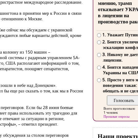
пристрастное международное расследование.
мнению, трамп
отказывает УКР
ингтона в принятии мер к России в связи
в лицензии на
по отношению к Москве.
производство рак
Уже сейчас мы обсуждаем с украинской
1. Уважает Путин
бсуждаются любые варианты действий, кроме
2. Боится увелич
эскалацию конфл
ра колонну из 150 машин –
3. Никому не дает
тной системы с радарным управлением SA-
лицензии.
ого, США располагают информацией о том,
4. Боится нападе
епаратистов, поощряет сепаратистов,
Украины на СШ
5. Просто у него 
изошли в небе над Донецком».
поведения такая:
 бы еще раз сказать о том, как мы в России
обещать и не сдел
 переговоров. Если бы 28 июня боевые
Всего проголосовало
еет права использовать эту трагедию для
1 человек
Прошлые опросы
 отвечают за ситуацию в регионе,
астрофы», – отметил президент.
Наши проект
зу обсуждения за столом переговоров