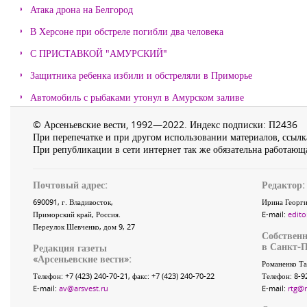
Атака дрона на Белгород
В Херсоне при обстреле погибли два человека
С ПРИСТАВКОЙ "АМУРСКИЙ"
Защитника ребенка избили и обстреляли в Приморье
Автомобиль с рыбаками утонул в Амурском заливе
© Арсеньевские вести, 1992—2022. Индекс подписки: П2436
При перепечатке и при другом использовании материалов, ссылка
При републикации в сети интернет так же обязательна работающа
Почтовый адрес:
Редактор:
690091
, г.
Владивосток
,
Ирина Георги
Приморский край
,
Россия
.
E-mail:
edito
Переулок Шевченко
, дом 9, 27
Собственн
в Санкт-П
Редакция газеты
«
Арсеньевские вести
»:
Романенко Та
Телефон:
+7 (423) 240-70-21
, факс:
+7 (423) 240-70-22
Телефон: 8-9
E-mail:
av@arsvest.ru
E-mail:
rtg@