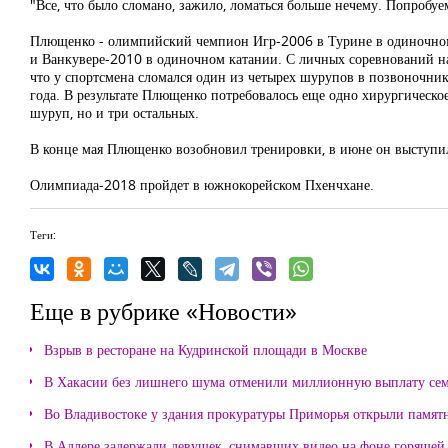
"Все, что было сломано, зажило, ломаться больше нечему. Попробуе
Плющенко - олимпийский чемпион Игр-2006 в Турине в одиночном
и Ванкувере-2010 в одиночном катании. С личных соревнований на
что у спортсмена сломался один из четырех шурупов в позвоночни
года. В результате Плющенко потребовалось еще одно хирургическое
шуруп, но и три остальных.
В конце мая Плющенко возобновил тренировки, в июне он выступи
Олимпиада-2018 пройдет в южнокорейском Пхенчхане.
Теги:
Еще в рубрике «Новости»
Взрыв в ресторане на Кудринской площади в Москве
В Хакасии без лишнего шума отменили миллионную выплату се
Во Владивостоке у здания прокуратуры Приморья открыли памя
В Адлере задержали девушек, снимавших видео на фоне горящей