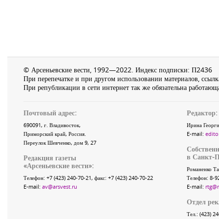
© Арсеньевские вести, 1992—2022. Индекс подписки: П2436
При перепечатке и при другом использовании материалов, ссылка
При републикации в сети интернет так же обязательна работающа
Почтовый адрес:
Редактор:
690091
, г.
Владивосток
,
Ирина Георги
Приморский край
,
Россия
.
E-mail:
edito
Переулок Шевченко
, дом 9, 27
Собственн
в Санкт-П
Редакция газеты
«
Арсеньевские вести
»:
Романенко Та
Телефон:
+7 (423) 240-70-21
, факс:
+7 (423) 240-70-22
Телефон: 8-9
E-mail:
av@arsvest.ru
E-mail:
rtg@
Отдел ре
Тел.: (423) 2