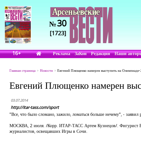
30
№
[1723]
16+
Реклама
ЗаКон
Редакция
Наши автор
Главная страница
Новости
Евгений Плющенко намерен выступить на Олимпиаде-
Евгений Плющенко намерен выс
03.07.2014
http://itar-tass.com/sport
"Все, что было сломано, зажило, ломаться больше нечему", - заявил
МОСКВА, 2 июля. /Корр. ИТАР-ТАСС Артем Кузнецов/. Фигурист Ев
журналистов, освещавших Игры в Сочи.