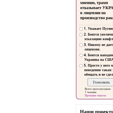
мнению, трамп
отказывает УКР
в лицензии на
производство рак
1. Уважает Путин
2. Боится увелич
эскалацию конфл
3. Никому не дает
лицензии.
4. Боится нападе
Украины на СШ
5. Просто у него 
поведения такая:
обещать и не сдел
Всего проголосовало
1 человек
Прошлые опросы
Наши проект