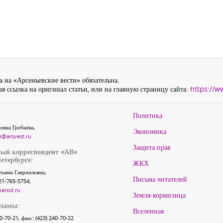
 на «Арсеньевские вести» обязательна.
я ссылка на оригинал статьи, или на главную страницу сайта:
https://w
Политика
евна Гребнёва,
Экономика
r@arsvest.ru
Защита прав
ый корреспондент «АВ»
етербурге:
ЖКХ
тьяна Гаврииловна,
Письма читателей
21-765-5754,
narod.ru
Земля-кормилица
кламы:
Вселенная
40-70-21, факс: (423) 240-70-22