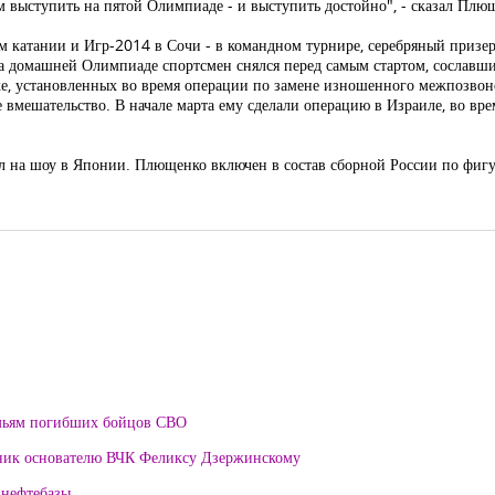
м выступить на пятой Олимпиаде - и выступить достойно", - сказал Плю
 катании и Игр-2014 в Сочи - в командном турнире, серебряный приз
 домашней Олимпиаде спортсмен снялся перед самым стартом, сославшис
ке, установленных во время операции по замене изношенного межпозвоно
 вмешательство. В начале марта ему сделали операцию в Израиле, во вр
л на шоу в Японии. Плющенко включен в состав сборной России по фиг
мьям погибших бойцов СВО
тник основателю ВЧК Феликсу Дзержинскому
 нефтебазы