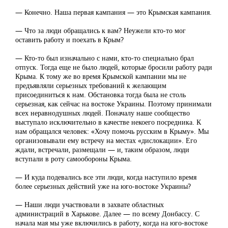
— Конечно. Наша первая кампания — это Крымская кампания.
— Что за люди обращались к вам? Неужели кто-то мог
оставить работу и поехать в Крым?
— Кто-то был изначально с нами, кто-то специально брал
отпуск. Тогда еще не было людей, которые бросили работу ради
Крыма. К тому же во время Крымской кампании мы не
предъявляли серьезных требований к желающим
присоединиться к нам. Обстановка тогда была не столь
серьезная, как сейчас на востоке Украины. Поэтому принимали
всех неравнодушных людей. Поначалу наше сообщество
выступало исключительно в качестве некоего посредника. К
нам обращался человек: «Хочу помочь русским в Крыму». Мы
организовывали ему встречу на местах «дислокации». Его
ждали, встречали, размещали — и, таким образом, люди
вступали в роту самообороны Крыма.
— И куда подевались все эти люди, когда наступило время
более серьезных действий уже на юго-востоке Украины?
— Наши люди участвовали в захвате областных
администраций в Харькове. Далее — по всему Донбассу. С
начала мая мы уже включились в работу, когда на юго-востоке