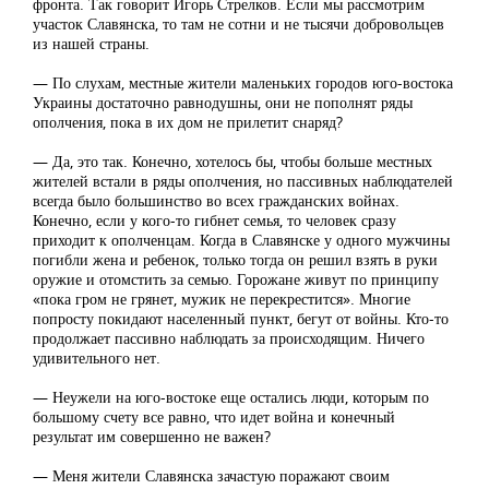
фронта. Так говорит Игорь Стрелков. Если мы рассмотрим
участок Славянска, то там не сотни и не тысячи добровольцев
из нашей страны.
— По слухам, местные жители маленьких городов юго-востока
Украины достаточно равнодушны, они не пополнят ряды
ополчения, пока в их дом не прилетит снаряд?
— Да, это так. Конечно, хотелось бы, чтобы больше местных
жителей встали в ряды ополчения, но пассивных наблюдателей
всегда было большинство во всех гражданских войнах.
Конечно, если у кого-то гибнет семья, то человек сразу
приходит к ополченцам. Когда в Славянске у одного мужчины
погибли жена и ребенок, только тогда он решил взять в руки
оружие и отомстить за семью. Горожане живут по принципу
«пока гром не грянет, мужик не перекрестится». Многие
попросту покидают населенный пункт, бегут от войны. Кто-то
продолжает пассивно наблюдать за происходящим. Ничего
удивительного нет.
— Неужели на юго-востоке еще остались люди, которым по
большому счету все равно, что идет война и конечный
результат им совершенно не важен?
— Меня жители Славянска зачастую поражают своим