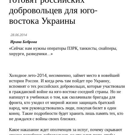
добровольцев для юго-
востока Украины
28.06.2014
Ирина Боброва
«Сейчас нам нужны операторы ПЗРК, танкисты, снайперы,
хирурги, разведчики...»
Холодное лето-2014, несомненно, займет место в новейшей
истории России. И когда речь там пойдет про Украину,
вспомнят о тех российских добровольцах, которые участвовали
в гражданской войне на юго-востоке соседней страны. Но не
напишут в учебниках о том, как сколачивали бригады для
фронта, кто уходил от мирной жизни защищать братский
народ, чем руководствовались люди, покупая билет в один
конец. Такие подробности будет хранить лишь память тех, кто
не дождался с войны своих близких.
Какое наказание ждет ополченцев за испуг, почему скрывают
списки погибших добровольцев, на что идут люди, чтобы