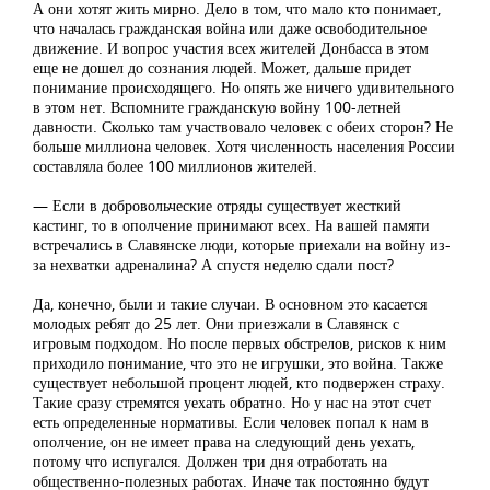
А они хотят жить мирно. Дело в том, что мало кто понимает,
что началась гражданская война или даже освободительное
движение. И вопрос участия всех жителей Донбасса в этом
еще не дошел до сознания людей. Может, дальше придет
понимание происходящего. Но опять же ничего удивительного
в этом нет. Вспомните гражданскую войну 100-летней
давности. Сколько там участвовало человек с обеих сторон? Не
больше миллиона человек. Хотя численность населения России
составляла более 100 миллионов жителей.
— Если в добровольческие отряды существует жесткий
кастинг, то в ополчение принимают всех. На вашей памяти
встречались в Славянске люди, которые приехали на войну из-
за нехватки адреналина? А спустя неделю сдали пост?
Да, конечно, были и такие случаи. В основном это касается
молодых ребят до 25 лет. Они приезжали в Славянск с
игровым подходом. Но после первых обстрелов, рисков к ним
приходило понимание, что это не игрушки, это война. Также
существует небольшой процент людей, кто подвержен страху.
Такие сразу стремятся уехать обратно. Но у нас на этот счет
есть определенные нормативы. Если человек попал к нам в
ополчение, он не имеет права на следующий день уехать,
потому что испугался. Должен три дня отработать на
общественно-полезных работах. Иначе так постоянно будут