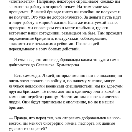
«спотыкается». Например, некоторые спрашивают, сколько им
заплатят за работу в «горячей точке». На этом этапе мы
прощаемся. В нашей бригаде никто ни копейки не получает и
не получит. Это уже не добровольчество. За деньги пусть идет
и ищет работу в мирной жизни. Если же испытуемый вынес
проверки, мы оповещаем его о месте прибытии, где его
встречают наши сотрудники, размещают на базе. Там проходит
определенные брифинги, инструктажи, собеседование,
знакомиться с остальными ребятами. Позже людей
перекидывают в зону боевых действий.
— Я слышала, что многие добровольцы каким-то чудом сами
добираются до Славянска. Краматорска...
— Есть самоходы. Людей, которые именно нам не подходят, но
очень хотят попасть на войну и, по нашему мнению, могут
являться неплохими военными специалистами, мы их адресуем
другим бригадам. Те помогают им в одиночку или в какой-то
компании перейти границу. Но это минимальное количество
людей. Они будут приписаны к ополчению, но не к нашей
бригаде.
— Правда, что перед тем, как отправить добровольцев на юго-
восток, им меняют биографию, имена, паспорта, их данные
удаляют из соцсетей?