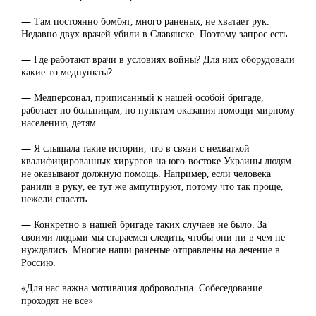
— Там постоянно бомбят, много раненых, не хватает рук.
Недавно двух врачей убили в Славянске. Поэтому запрос есть.
— Где работают врачи в условиях войны? Для них оборудовали
какие-то медпункты?
— Медперсонал, приписанный к нашей особой бригаде,
работает по больницам, по пунктам оказания помощи мирному
населению, детям.
— Я слышала такие истории, что в связи с нехваткой
квалифицированных хирургов на юго-востоке Украины людям
не оказывают должную помощь. Например, если человека
ранили в руку, ее тут же ампутируют, потому что так проще,
нежели спасать.
— Конкретно в нашей бригаде таких случаев не было. За
своими людьми мы стараемся следить, чтобы они ни в чем не
нуждались. Многие наши раненые отправлены на лечение в
Россию.
«Для нас важна мотивация добровольца. Собеседование
проходят не все»