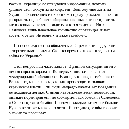
России. Украинцы боятся утечки информации, поэтому
удаляют свои аккаунты из соцсетей. Ведь ему еще жить на
Украине. Ополченцев из России мы предупреждаем — нельзя
раскрывать подробности обороны, военные хитрости, писать,
где и сколько человек находится и кто что делает. Но в
Славянске лишь небольшое количество ополченцев имеет
доступ к сетям, Интернету и даже телефону..
— Вы непосредственно общаетесь со Стрелковым, с другими
авторитетными людьми. Сколько времени может продлиться
война на Украине?
— Этот вопрос нам часто задают. В данной ситуации ничего
нельзя спрогнозировать. Во-первых, многое зависит от
международной обстановки. Важно, как поведет себя Россия.
Во-вторых, мы не знаем, что там происходит в головах
украинской власти. Эти люди непредсказуемы. Их поведение
не поддается логике. С ними невозможно вести переговоры,
никакие перемирия они не соблюдают, как бомбили Семеновск
и Славянск, так и бомбят. Причем с каждым разом все больше.
Нужно вести хоть какой-то честный поединок, чтобы говорить
о каких-то прогнозах...
Теги: