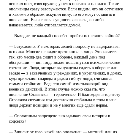
оставил пост, взял оружие, ушел в поселок и напился. Такие
ополченцы сразу разоружаются. Если видим, что он оступился
и каким-то образом искупил вину, то его могут оставить в
ополчении. Если такова сущность человека, он либо
наказывается, либо отправляется домой.
— Выходит, не каждый способен пройти испытания войной?
— Безусловно. У некоторых людей попросту не выдерживает
психика. Многие не видят противника в лицо. Это касается
тех, кто месяц-два сидит в обороне, каждый день под
обстрелами — вот тогда может пошатнуться психологическое
состояние. Люди, которые вынуждены сидеть в обороне или
засаде — в захваченных учреждениях, в укреплениях, в домах,
куда прилетают снаряды и рядом гибнут люди, считаются
самыми стойкими. Ведь это самый изматывающий вид
военных действий. В этом случае можно сказать, что
ополчение Славянска — героическое. И благодаря авторитету
Стрелкова ситуация там достаточно стабильна в этом плане —
люди держат позиции и не у многих еще сдали нервы.
— Ополченцам запрещено выкладывать свои истории в
соцсетях?
— Зависит от того, какой это ополченец — местный или из