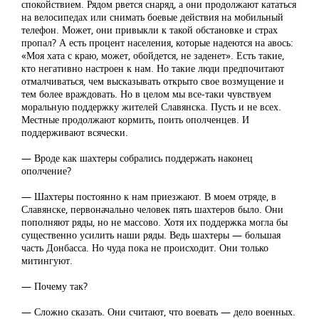
спокойствием. Рядом рвется снаряд, а они продолжают кататься
на велосипедах или снимать боевые действия на мобильный
телефон. Может, они привыкли к такой обстановке и страх
пропал? А есть процент населения, которые надеются на авось:
«Моя хата с краю, может, обойдется, не заденет». Есть такие,
кто негативно настроен к нам. Но такие люди предпочитают
отмалчиваться, чем высказывать открыто свое возмущение и
тем более враждовать. Но в целом мы все-таки чувствуем
моральную поддержку жителей Славянска. Пусть и не всех.
Местные продолжают кормить, поить ополченцев. И
поддерживают всячески.
— Вроде как шахтеры собрались поддержать наконец
ополчение?
— Шахтеры постоянно к нам приезжают. В моем отряде, в
Славянске, первоначально человек пять шахтеров было. Они
пополняют ряды, но не массово. Хотя их поддержка могла бы
существенно усилить наши ряды. Ведь шахтеры — большая
часть Донбасса. Но чуда пока не происходит. Они только
митингуют.
— Почему так?
— Сложно сказать. Они считают, что воевать — дело военных.