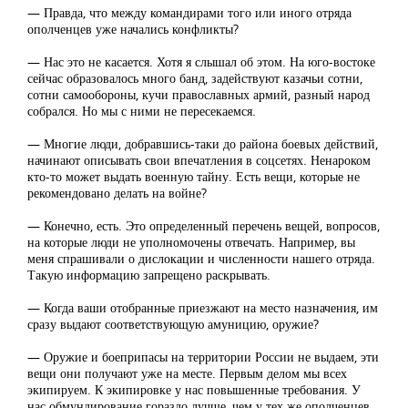
— Правда, что между командирами того или иного отряда
ополченцев уже начались конфликты?
— Нас это не касается. Хотя я слышал об этом. На юго-востоке
сейчас образовалось много банд, задействуют казачьи сотни,
сотни самообороны, кучи православных армий, разный народ
собрался. Но мы с ними не пересекаемся.
— Многие люди, добравшись-таки до района боевых действий,
начинают описывать свои впечатления в соцсетях. Ненароком
кто-то может выдать военную тайну. Есть вещи, которые не
рекомендовано делать на войне?
— Конечно, есть. Это определенный перечень вещей, вопросов,
на которые люди не уполномочены отвечать. Например, вы
меня спрашивали о дислокации и численности нашего отряда.
Такую информацию запрещено раскрывать.
— Когда ваши отобранные приезжают на место назначения, им
сразу выдают соответствующую амуницию, оружие?
— Оружие и боеприпасы на территории России не выдаем, эти
вещи они получают уже на месте. Первым делом мы всех
экипируем. К экипировке у нас повышенные требования. У
нас обмундирование гораздо лучше, чем у тех же ополченцев.