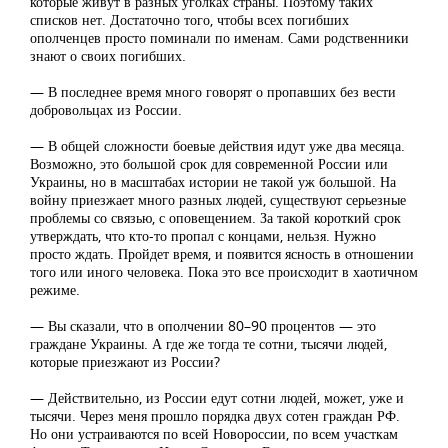
которые живут в разных уголках страны. Поэтому таких
списков нет. Достаточно того, чтобы всех погибших
ополченцев просто поминали по именам. Сами родственники
знают о своих погибших.
— В последнее время много говорят о пропавших без вести
добровольцах из России.
— В общей сложности боевые действия идут уже два месяца.
Возможно, это большой срок для современной России или
Украины, но в масштабах истории не такой уж большой. На
войну приезжает много разных людей, существуют серьезные
проблемы со связью, с оповещением. За такой короткий срок
утверждать, что кто-то пропал с концами, нельзя. Нужно
просто ждать. Пройдет время, и появится ясность в отношении
того или иного человека. Пока это все происходит в хаотичном
режиме.
— Вы сказали, что в ополчении 80–90 процентов — это
граждане Украины. А где же тогда те сотни, тысячи людей,
которые приезжают из России?
— Действительно, из России едут сотни людей, может, уже и
тысячи. Через меня прошло порядка двух сотен граждан РФ.
Но они устраиваются по всей Новороссии, по всем участкам