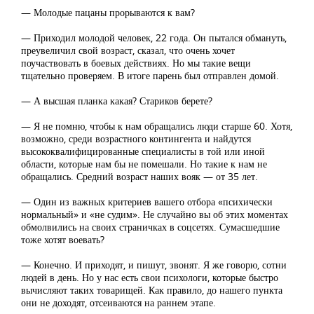
— Молодые пацаны прорываются к вам?
— Приходил молодой человек, 22 года. Он пытался обмануть,
преувеличил свой возраст, сказал, что очень хочет
поучаствовать в боевых действиях. Но мы такие вещи
тщательно проверяем. В итоге парень был отправлен домой.
— А высшая планка какая? Стариков берете?
— Я не помню, чтобы к нам обращались люди старше 60. Хотя,
возможно, среди возрастного контингента и найдутся
высококвалифицированные специалисты в той или иной
области, которые нам бы не помешали. Но такие к нам не
обращались. Средний возраст наших вояк — от 35 лет.
— Один из важных критериев вашего отбора «психически
нормальный» и «не судим». Не случайно вы об этих моментах
обмолвились на своих страничках в соцсетях. Сумасшедшие
тоже хотят воевать?
— Конечно. И приходят, и пишут, звонят. Я же говорю, сотни
людей в день. Но у нас есть свои психологи, которые быстро
вычисляют таких товарищей. Как правило, до нашего пункта
они не доходят, отсеиваются на раннем этапе.