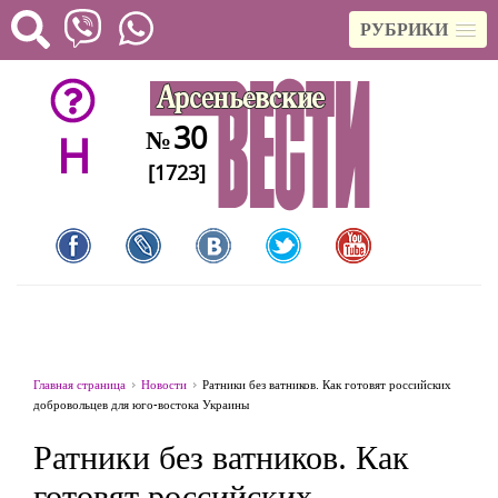
РУБРИКИ
30
№
H
[1723]
Главная страница
Новости
Ратники без ватников. Как готовят российских
добровольцев для юго-востока Украины
Ратники без ватников. Как
готовят российских