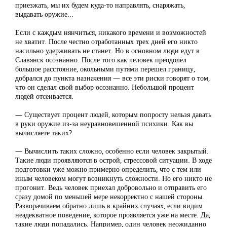
приезжать, мы их будем куда-то направлять, снаряжать,
выдавать оружие...
Если с каждым нянчиться, никакого времени и возможностей
не хватит. После честно отработанных трех дней его никто
насильно удерживать не станет. Но в основном люди едут в
Славянск осознанно. После того как человек преодолел
большое расстояние, окольными путями перешел границу,
добрался до пункта назначения — все эти риски говорят о том,
что он сделал свой выбор осознанно. Небольшой процент
людей отсеивается.
— Существует процент людей, которым попросту нельзя давать
в руки оружие из-за неуравновешенной психики. Как вы
вычисляете таких?
— Вычислить таких сложно, особенно если человек закрытый.
Такие люди проявляются в острой, стрессовой ситуации. В ходе
подготовки уже можно примерно определить, что с тем или
иным человеком могут возникнуть сложности. Но его никто не
прогонит. Ведь человек приехал добровольно и отправить его
сразу домой по меньшей мере некорректно с нашей стороны.
Разворачиваем обратно лишь в крайних случаях, если видим
неадекватное поведение, которое проявляется уже на месте. Да,
такие люди попадались. Например, один человек неожиданно