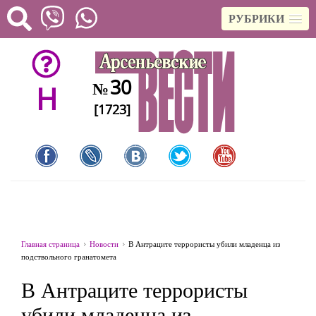
РУБРИКИ
30
№
H
[1723]
Главная страница
Новости
В Антраците террористы убили младенца из
подствольного гранатомета
В Антраците террористы
убили младенца из