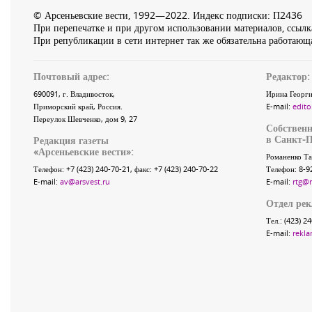
© Арсеньевские вести, 1992—2022. Индекс подписки: П2436
При перепечатке и при другом использовании материалов, ссылка
При републикации в сети интернет так же обязательна работающа
Почтовый адрес:
Редактор:
690091
, г.
Владивосток
,
Ирина Георги
Приморский край
,
Россия
.
E-mail:
edito
Переулок Шевченко
, дом 9, 27
Собственн
в Санкт-П
Редакция газеты
«
Арсеньевские вести
»:
Романенко Та
Телефон:
+7 (423) 240-70-21
, факс:
+7 (423) 240-70-22
Телефон: 8-9
E-mail:
av@arsvest.ru
E-mail:
rtg@
Отдел ре
Тел.: (423) 2
E-mail:
rekla