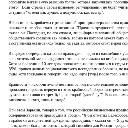
огромную негативную реакцию толпы, которая закончилась побоищем? 
этого". Если страна в своем правовом регулировании не будет учит
ситуации "хотели как лучше, а получилось как всегда".
В России есть проблемы с реализацией принципа верховенства прав
называет и не обозначает их позиции. "Причины трудностей, связан
сказал он. Последняя, по его словам, лишь формализованный обще
общественного согласия как базиса, только на котором может быть 
выступления остановился только на задачах, которые стоят перед су
В первую очередь это качество правосудия – одно из важнейших усл
в значительной мере определяет отношение граждан ко всей государс
Хотя за последние 10 лет доля положительно относящихся к судам г
35%, привел данные социологического исследования Зорькин, не на
суды, хотя граждане и говорят, что надо идти [туда] после того, как
Крайности – исключительно негативное или положительное отношен
проиллюстрировать первую из этих крайностей, Зорькин пересказал 
ругательное слово из трех букв, со второй буквой "у"". Вовочка им
закончена, значит, тишь и гладь".
При этом Зорькин, говоря о том, что российские бизнесмены предпо
совершенствования правосудия в России. "Я бы отметил целесообраз
выработки авторитетной доктрины правосудия, – сказал он. – Я дум
– это, может быть, тот аспект, который способен для России преодо