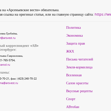
 на «Арсеньевские вести» обязательна.
я ссылка на оригинал статьи, или на главную страницу сайта:
https://w
Политика
евна Гребнёва,
Экономика
r@arsvest.ru
Защита прав
ый корреспондент «АВ»
етербурге:
ЖКХ
тьяна Гаврииловна,
Письма читателей
21-765-5754,
narod.ru
Земля-кормилица
кламы:
Вселенная
40-70-21, факс: (423) 240-70-22
Салон красоты
ma@arsvest.ru
Вкусные рецепты
Спорт
АВтобан