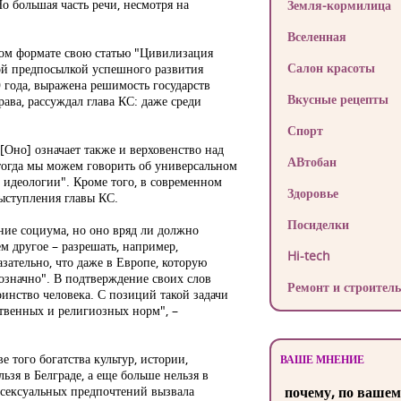
о большая часть речи, несмотря на
Земля-кормилица
Вселенная
ном формате свою статью "Цивилизация
Салон красоты
мой предпосылкой успешного развития
 года, выражена решимость государств
Вкусные рецепты
ава, рассуждал глава КС: даже среди
Спорт
[Оно] означает также и верховенство над
АВтобан
тогда мы можем говорить об универсальном
й идеологии". Кроме того, в современном
Здоровье
выступления главы КС.
Посиделки
ние социума, но оно вряд ли должно
м другое – разрешать, например,
Hi-tech
ательно, что даже в Европе, которую
означно". В подтверждение своих слов
Ремонт и строитель
инство человека. С позиций такой задачи
ственных и религиозных норм", –
того богатства культур, истории,
ВАШЕ МНЕНИЕ
ьзя в Белграде, а еще больше нельзя в
ие сексуальных предпочтений вызвала
почему, по вашем