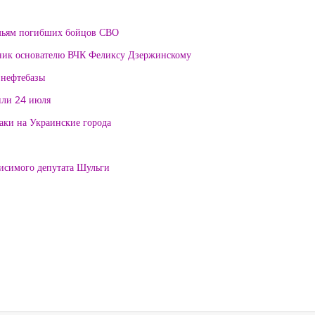
мьям погибших бойцов СВО
тник основателю ВЧК Феликсу Дзержинскому
 нефтебазы
или 24 июля
таки на Украинские города
висимого депутата Шульги