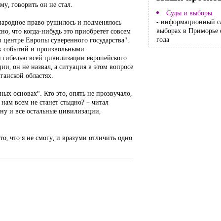
му, говорить он не стал.
Суды и выборы
- информационный с
ународное право рушилось и подменялось
выборах в Приморье 
но, что когда-нибудь это приобретет совсем
года
 центре Европы суверенного государства".
ых событий и произвольными
я гибелью всей цивилизации европейского
и, он не назвал, а ситуация в этом вопросе
ганской областях.
ых основах". Кто это, опять не прозвучало,
 нам всем не станет стыдно? – читал
дну и все остальные цивилизации,
то, что я не смогу, и вразуми отличить одно