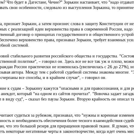
Что будет в Дагестане, Чечне?" Зорькин настаивает, что "надо отдавать 
ывать свои особенности, следовало из выступления Зорькина, то приняти
а, признает Зорькин, а затем произнес слова в защиту Конституции от н
ных с реализацией идеи верховенства права в современной России, надо и
ственный договор о принципах государственного и общественного устрой
обеспечено верховенство права, признавал Зорькин, требует взаимных уси
дебной системой.
овий стабильного развития российского общества и государства. "Состоя
твенной политике", – говорил он. Здесь все не все так уж и плохо, мож
раждан России практически не изменилась (увеличилась с 26 до 27%), н
зывая автора. Между тем с работой судебной системы знакомы многие. "З
 исчерпаны все способы, и в крайнем случае", – говорил он.
ие к судам – Зорькину кажутся "опасными и для правосознания, и для р
анекдот, который "на одном из сайтов прочитал". "Вовочка задает загад
ел в виду суд", – сказал без паузы Зорькин. Вторую крайность он описал 
читают судиться за рубежом, признавал, что "нужны и коренные изменени
ность и необходимость обеспечения более тесного взаимодействия судей
аю, что это большой резерв для приращения правовой ткани. Я думаю, ч
леть некоторые негативные черты в законотворчестве, когда идет очень мн