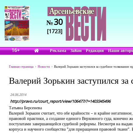
30
№
[1723]
16+
Реклама
ЗаКон
Редакция
Наши автор
Главная страница
Новости
Валерий Зорькин заступился за судебное толкование п
Валерий Зорькин заступился за 
24.06.2014
http://pravo.ru/court_report/view/106477/?=1403345496
Татьяна Берсенева
Валерий Зорькин считает, что обе крайности – и крайне негативное
правовой практики, а создание единого Верховного суда, конечно ж
постулатами завершающейся судебной реформы. Несмотря на выдавл
корпуса и научного сообщества "для приращения правовой ткани". 