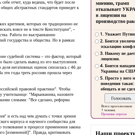
себе отчет, куда ведешь, что будет после
мнению, трамп
е общих абстрактных стандартов приведет к
отказывает УКР
в лицензии на
производство рак
еких критиков, которых он традиционно не
скать вовсе не в тексте Конституции", –
1. Уважает Путин
ства. Работа по выстраиванию
лий государства и общества. Но в рамках
2. Боится увелич
эскалацию конфл
3. Никому не дает
ние судебной системы – это фактор, который
лицензии.
но было сделать вывод из его выступления.
4. Боится нападе
о доля негативных оценок снизилась с 46 до
Украины на СШ
а эти годы треть россиян прошла через
5. Просто у него 
поведения такая:
оссийской правовой практики". Чтобы
обещать и не сдел
ку учительнице: "Марьиваннва, назовите
такими словами: "Все сделано, реформа
Всего проголосовало
1 человек
Прошлые опросы
я" и есть над чем думать с точки зрения
ского корпуса и научного сообщества для
то толкование в процессе применения закона
Наши проект
ого [изменений]". Правда, критиковать