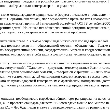
в внедрения прецедента в российскую правовую систему не останется. Н
оне – либералов или консерваторов – и ради чего.
ургского международного юридического форума в несколько видоизменен
пления Зорькина они узнали, что "верховенство права является необходи
ии тысячелетия", принятой Генеральной ассамблеей ООН 8 сентября 2000
енних делах". Но сейчас нет общепризнанной доктрины верховенства пр
, нет единства в доктринальной трактовке этой проблемы.
енствовать право. "В самом общем виде можно сказать: над произволом. 
над нормами религии и общественной морали, – объяснял он. – Только 
быть государственной религии, государственной морали и государственно
значит, оно включает в себя защиту достоинства человека, следовало из 
м отступлениям от социальной нормативности, направленным на сохране
 отступлений". "Одно дело – допускать гомосексуальные браки и совсе
ение детей однополыми семьями, – говорил он с трибуны. – Очень показ
практике усыновления детей однополыми семьями встречена весьма неодн
жно не путать здоровый консерватизм с мракобесием, попирающим досто
не допускать унижения достоинства человека под предлогом защиты нрав
описывая необходимость выработки общих норм регулирования на основе 
 а не простого стандарта для всех. "В Амстердаме можно все, многое нел
лава КС. – Что будет, если в даже в Белграде демонстрация за равноправ