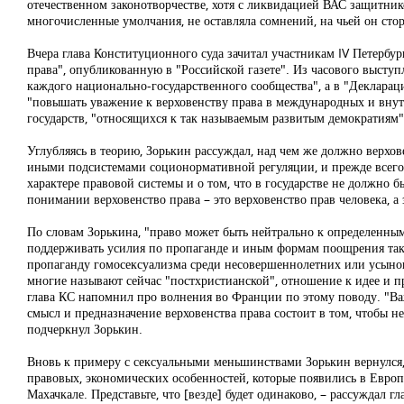
отечественном законотворчестве, хотя с ликвидацией ВАС защитнико
многочисленные умолчания, не оставляла сомнений, на чьей он стор
Вчера глава Конституционного суда зачитал участникам IV Петерб
права", опубликованную в "Российской газете". Из часового высту
каждого национально-государственного сообщества", а в "Декларац
"повышать уважение к верховенству права в международных и внутр
государств, "относящихся к так называемым развитым демократиям"
Углубляясь в теорию, Зорькин рассуждал, над чем же должно верхов
иными подсистемами соционормативной регуляции, и прежде всего 
характере правовой системы и о том, что в государстве не должно 
понимании верховенство права – это верховенство прав человека, а 
По словам Зорькина, "право может быть нейтрально к определенны
поддерживать усилия по пропаганде и иным формам поощрения таких
пропаганду гомосексуализма среди несовершеннолетних или усыновл
многие называют сейчас "постхристианской", отношение к идее и 
глава КС напомнил про волнения во Франции по этому поводу. "Ва
смысл и предназначение верховенства права состоит в том, чтобы 
подчеркнул Зорькин.
Вновь к примеру с сексуальными меньшинствами Зорькин вернулся, 
правовых, экономических особенностей, которые появились в Европе,
Махачкале. Представьте, что [везде] будет одинаково, – рассуждал г