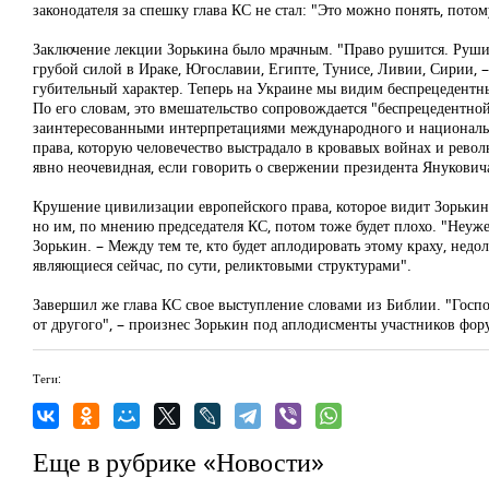
законодателя за спешку глава КС не стал: "Это можно понять, потом
Заключение лекции Зорькина было мрачным. "Право рушится. Рушитс
грубой силой в Ираке, Югославии, Египте, Тунисе, Ливии, Сирии, – 
губительный характер. Теперь на Украине мы видим беспрецедентн
По его словам, это вмешательство сопровождается "беспрецедент
заинтересованными интерпретациями международного и национально
права, которую человечество выстрадало в кровавых войнах и револ
явно неочевидная, если говорить о свержении президента Янукович
Крушение цивилизации европейского права, которое видит Зорькин, 
но им, по мнению председателя КС, потом тоже будет плохо. "Неужел
Зорькин. – Между тем те, кто будет аплодировать этому краху, нед
являющиеся сейчас, по сути, реликтовыми структурами".
Завершил же глава КС свое выступление словами из Библии. "Господи
от другого", – произнес Зорькин под аплодисменты участников фор
Теги:
Еще в рубрике «Новости»