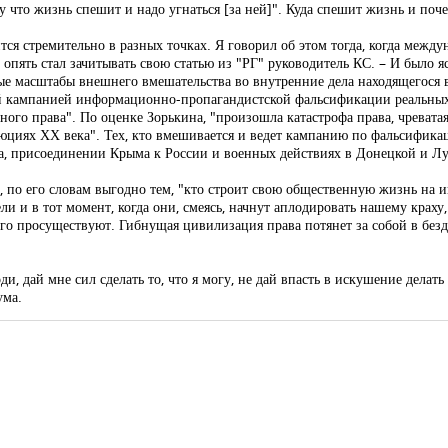
у что жизнь спешит и надо угнаться [за ней]". Куда спешит жизнь и поче
я стремительно в разных точках. Я говорил об этом тогда, когда межд
опять стал зачитывать свою статью из "РГ" руководитель КС. – И было яс
ые масштабы внешнего вмешательства во внутренние дела находящегося в
ной кампанией информационно-пропагандистской фальсификации реальн
го права". По оценке Зорькина, "произошла катастрофа права, чревата
юциях ХХ века". Тех, кто вмешивается и ведет кампанию по фальсификаци
а, присоединении Крыма к России и военных действиях в Донецкой и Лу
по его словам выгодно тем, "кто строит свою общественную жизнь на ин
и и в тот момент, когда они, смеясь, начнут аплодировать нашему краху,
олго просуществуют. Гибнущая цивилизация права потянет за собой в без
, дай мне сил сделать то, что я могу, не дай впасть в искушение делать 
ума.